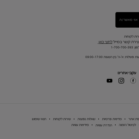
אני מאשר/ת
רות לקוחות
צירת קשר במייל
לחצי כאן
1-700-700-393
ת פעילות: א'-ה' בין השעות 09:00-17:00
עקבי אחרינו
ת אתר
מדיניות פרטיות
שאלות נפוצות
שירות לקוחות
תנאי שימוש
לביטול הזמנה
מידיניות עוגיות
הגדרת עוגיות