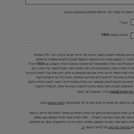
י מאשר/ת קבלת דיוור פרסומי מלנקום באמצעים הבאים:
*
דוא"ל
הודעת טקסט/SMS
הפרטים שתמסרו יישמרו במאגר המידע של לוריאל ישראל בע"מ, ח.פ. 520041757
החברה"), וישמשו אותה או מי מטעמה לתפעול מועדון הלקוחות ומשלוח פרסומים
ועדכונים (לרבות כאלה המותאמים לכם אישית) באמצעי המדיה השונים, כגון SMS ודוא"ל.
ירת המידע תלויה בהסכמתכם ולא חלה עליכם חובה חוקית למסור את המידע. אם
חרו שלא למסור לנו את מידע אותו אנו מבקשים או חלקו, ייתכן שלא נוכל לספק לכם את
ירות או שלא נוכל להתאים לכם שירותים מסוימים. תוכלו בכל עת להפסיק לקבל
כונים ו/או לבקש למחוק מהמאגר את המידע שהוביל לדיוור הישיר, למעט המידע הזקוק
 לאספקת השירות, וזאת בפניה בכתב לכתובת הצורן 4א' נתניה, או במייל לכתובת
בדרך שתצוין בדיוור עצמו.
 ההרשמה אני מאשר/ת שהנני מעל גיל 18 ומסכים/מה
לתנאי השימוש
באתר
ו כן, תוכלו לבקש לעיין או לתקן את המידע אודותכם במאגר המידע של לוריאל, בכפוף
להוראות חוק הגנת הפרטיות, תשמ"א – 1981.למידע נוסף אודות השימוש שאנו עושים
ידע האישי שלך, מטרות השימוש, זכויותיך במידע ודרכי ההתקשרות עמנו, אנו ממליצים
ין
במדיניות הפרטיות
של לוריאל בקישור
זה.