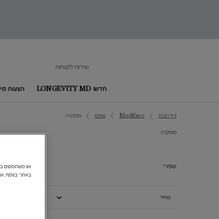
שירות לקוחות
חדש! LONGEVITY MD
הצעות מיו
Main content
דף הבית
Modiface
עיניים
מסקרה
מסקרה
מסקרה
שפרי
18%-
באתר. בנוסף, אנ
מְחִיר