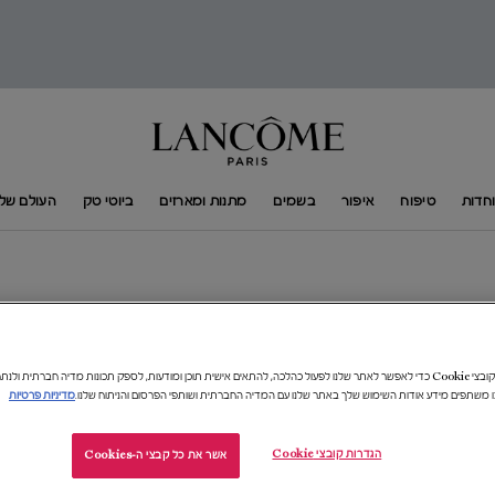
חדות
טיפוח
איפור
בשמים
מתנות ומארזים
ביוטי טק
העולם של​ ANCÔME​
אנו משתמשים בקובצי Cookie כדי לאפשר לאתר שלנו לפעול כהלכה, להתאים אישית תוכן ומודעות, לספק תכונות מדיה חברתית 
18%-
ו משתפים מידע אודות השימוש שלך באתר שלנו עם המדיה החברתית ושותפי הפרסום והניתוח שלנו.
מדיניות פרטיות
הגדרות קובצי Cookie
אשר את כל קבצי ה-Cookies