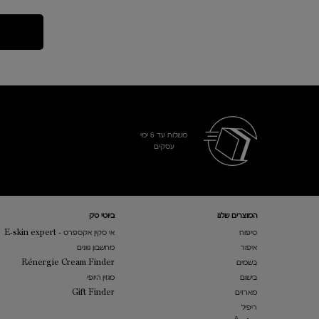
משלוח עד 6 ימי
עסקים​
Footer navigation
המוצרים שלנו​
ביוטי טק
טיפוח
אי סקין אקספרט - E-skin expert
איפור
מחשבון גוונים
בשמים
Rénergie Cream Finder
בישום
מגזין היופי
מארזים
Gift Finder
ריפיל