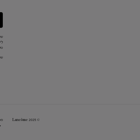
שי
לי
טלפון: 
שעו
© Lancôme 2025
מפ