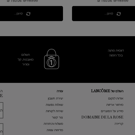
183.00 ₪
מחיר קודם
150.06 ₪
מחיר חדש
183.00 ₪
מחיר קודם
150.06 ₪
מחיר חדש
טוען...
טוען...
דוגמית מתנה
תשלום
בכל הזמנה
מאובטח, קל
ומהיר
הר
העולם של LANCÔME
עזרה
E
אודות לנקום
​יצירת חשבון
מיחזור אריזות
שאלות נפוצות
הא
מידע על המוצרים
שירות לקוחות
DOMAINE DE LA ROSE
צור קשר
קריירה
משלוח והחזרות
מדיניות עוגיות
הט