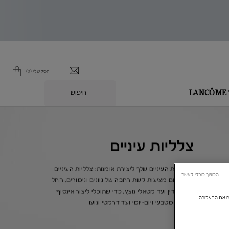
הסל שלי
0
0 מוצר בסל
חיפוש
L
צלליות עיניים
הפכי את העיניים שלך ליצירת אומנות: צלליות העיניים
המשך מבלי לאשר
של לנקום מציעות קשת רחבה של גוונים וגימורים, החל
ממט עדין ועד מטאלי נוצץ, כדי שתוכלי ליצור אינסוף
ולנתח את התעבורה
לוקים – מטבעי ויום-יומי ועד דרמטי ונועז