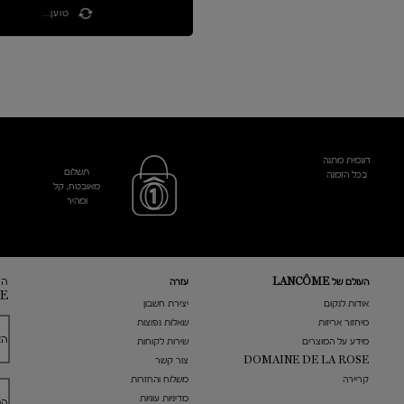
טוען...
דוגמית מתנה
תשלום
בכל הזמנה
מאובטח, קל
ומהיר
הר
העולם של LANCÔME
עזרה
E
אודות לנקום
​יצירת חשבון
מיחזור אריזות
שאלות נפוצות
הא
מידע על המוצרים
שירות לקוחות
DOMAINE DE LA ROSE
צור קשר
קריירה
משלוח והחזרות
מדיניות עוגיות
הט