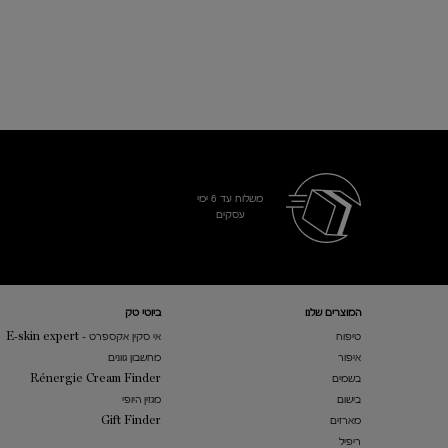
משלוח עד 6 ימי
עסקים​
Footer navigation
המוצרים שלנו​
ביוטי טק
טיפוח
אי סקין אקספרט - E-skin expert
איפור
מחשבון גוונים
בשמים
Rénergie Cream Finder
בישום
מגזין היופי
מארזים
Gift Finder
ריפיל