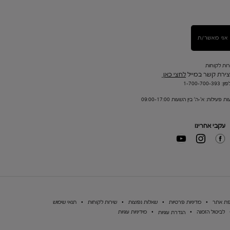
אני מאשר/ת
רות לקוחות
צירת קשר במייל
לחצי כאן
1-700-700-393
ת פעילות: א'-ה' בין השעות 09:00-17:00
עקבי אחרינו
ת אתר
מדיניות פרטיות
שאלות נפוצות
שירות לקוחות
תנאי שימוש
לביטול הזמנה
מידיניות עוגיות
הגדרת עוגיות