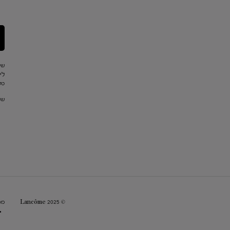
שי
לי
טלפון: 
שעו
© Lancôme 2025
מפ