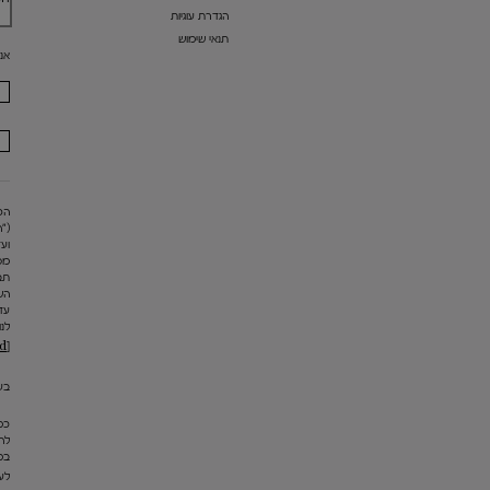
הגדרת עוגיות
תנאי שימוש
אנ
("
מס
תב
הש
עד
לנו
[email protected]
בעת
כמ
במ
לעי