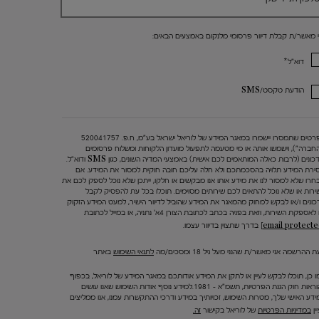
י מאשר/ת קבלת דיוור פרסומי מלנקום באמצעים הבאים:
*
דוא"ל
הודעת טקסט/SMS
הפרטים שתמסרו יישמרו במאגר המידע של לוריאל ישראל בע"מ, ח.פ. 520041757
החברה"), וישמשו אותה או מי מטעמה לתפעול מועדון הלקוחות ומשלוח פרסומים
ועדכונים (לרבות כאלה המותאמים לכם אישית) באמצעי המדיה השונים, כגון SMS ודוא"ל.
ירת המידע תלויה בהסכמתכם ולא חלה עליכם חובה חוקית למסור את המידע. אם
חרו שלא למסור לנו את מידע אותו אנו מבקשים או חלקו, ייתכן שלא נוכל לספק לכם את
ירות או שלא נוכל להתאים לכם שירותים מסוימים. תוכלו בכל עת להפסיק לקבל
כונים ו/או לבקש למחוק מהמאגר את המידע שהוביל לדיוור הישיר, למעט המידע הזקוק
 לאספקת השירות, וזאת בפניה בכתב לכתובת הצורן 4א' נתניה, או במייל לכתובת
בדרך שתצוין בדיוור עצמו.
 ההרשמה אני מאשר/ת שהנני מעל גיל 18 ומסכים/מה
לתנאי השימוש
באתר
ו כן, תוכלו לבקש לעיין או לתקן את המידע אודותכם במאגר המידע של לוריאל, בכפוף
להוראות חוק הגנת הפרטיות, תשמ"א – 1981.למידע נוסף אודות השימוש שאנו עושים
ידע האישי שלך, מטרות השימוש, זכויותיך במידע ודרכי ההתקשרות עמנו, אנו ממליצים
ין
במדיניות הפרטיות
של לוריאל בקישור
זה.