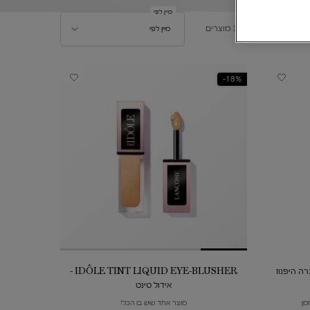
מיין לפי
מיין לפי
3 מוצרים
מיין לפי
18%-
OMBRE H אומברה היפנוז
IDÔLE TINT LIQUID EYE-BLUSHER -
אידול טינט
מן
מוצר אחד שיש בו הכל!