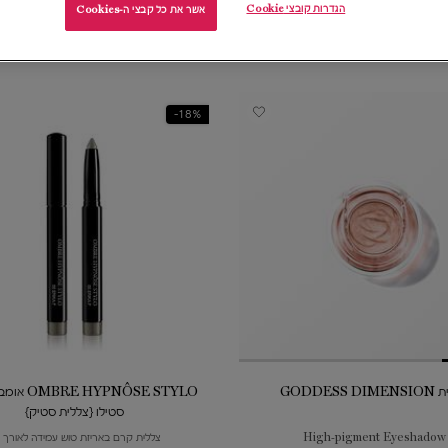
הגדרות קובצי Cookie
אשר את כל קבצי ה-Cookies
18%-
GODDESS D
YPNÔSE STYLO
סטילו {צללית סטיק}
High-pigment Eyeshadow
צללית קרם באריזת טוש עמידה לאורך ז