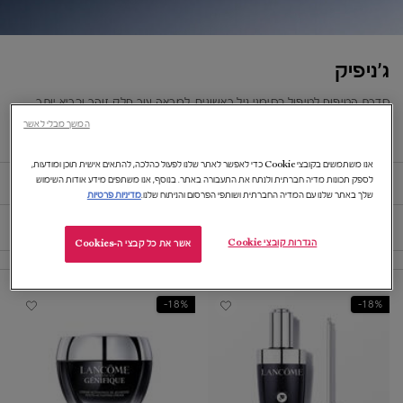
ג'ניפיק
סדרת הטיפוח לטיפול בסימני גיל ראשונים. למראה עור חלק, זוהר ובריא יותר.
מתאים לכל סוגי העור.
המשך מבלי לאשר
אנו משתמשים בקובצי Cookie כדי לאפשר לאתר שלנו לפעול כהלכה, להתאים אישית תוכן ומודעות,
לספק תכונות מדיה חברתית ולנתח את התעבורה באתר. בנוסף, אנו משתפים מידע אודות השימוש
ג'ניפיק
שלך באתר שלנו עם המדיה החברתית ושותפי הפרסום והניתוח שלנו.
מדיניות פרטיות
מיין לפי
מיין לפי
5 מוצרים
מיין לפי
שפרי
FILTER MENU
הגדרות קובצי Cookie
אשר את כל קבצי ה-Cookies
18%-
18%-