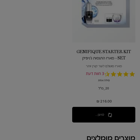
GENIFIQUE STARTER KIT
SET - מארז התנסות ג'ניפיק
מארז מושלם לעור קורן יותר
4.7
3 חוות דעת
star
מידה אחת
rating
20_מ"ל
216.00 ₪
טוען...
מוצרים מומלצים