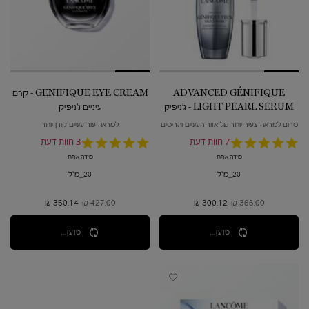
ADVANCED GÉNIFIQUE
GENIFIQUE EYE CREAM - קרם
LIGHT PEARL SERUM - ג'ניפיק
עיניים ג'ניפיק
סרום עיניים
סרום למראה צעיר יותר של אזור העיניים והריסים
למראה עור עיניים קורן יותר
4.9
7 חוות דעת
5.0
3 חוות דעת
star
star
מידה אחת
מידה אחת
rating
rating
20_מ"ל
20_מ"ל
366.00 ₪
מחיר קודם
300.12 ₪
מחיר חדש
427.00 ₪
מחיר קודם
350.14 ₪
מחיר חדש
טוען...
טוען...