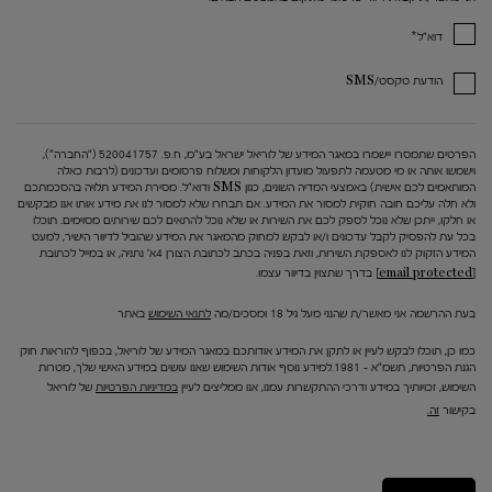
*
דוא"ל
הודעת טקסט/SMS
הפרטים שתמסרו יישמרו במאגר המידע של לוריאל ישראל בע"מ, ח.פ. 520041757 ("החברה"),
וישמשו אותה או מי מטעמה לתפעול מועדון הלקוחות ומשלוח פרסומים ועדכונים (לרבות כאלה
המותאמים לכם אישית) באמצעי המדיה השונים, כגון SMS ודוא"ל. מסירת המידע תלויה בהסכמתכם
ולא חלה עליכם חובה חוקית למסור את המידע. אם תבחרו שלא למסור לנו את מידע אותו אנו מבקשים
או חלקו, ייתכן שלא נוכל לספק לכם את השירות או שלא נוכל להתאים לכם שירותים מסוימים. תוכלו
בכל עת להפסיק לקבל עדכונים ו/או לבקש למחוק מהמאגר את המידע שהוביל לדיוור הישיר, למעט
המידע הזקוק לנו לאספקת השירות, וזאת בפניה בכתב לכתובת הצורן 4א' נתניה, או במייל לכתובת
[email protected]
בדרך שתצוין בדיוור עצמו.
בעת ההרשמה אני מאשר/ת שהנני מעל גיל 18 ומסכים/מה
לתנאי השימוש
באתר
כמו כן, תוכלו לבקש לעיין או לתקן את המידע אודותכם במאגר המידע של לוריאל, בכפוף להוראות חוק
הגנת הפרטיות, תשמ"א – 1981.למידע נוסף אודות השימוש שאנו עושים במידע האישי שלך, מטרות
השימוש, זכויותיך במידע ודרכי ההתקשרות עמנו, אנו ממליצים לעיין
במדיניות הפרטיות
של לוריאל
בקישור
זה.