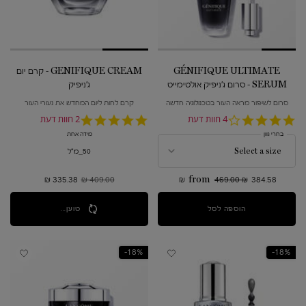
GÉNIFIQUE ULTIMATE
GENIFIQUE CREAM - קרם יום
SERUM - סרום ג'ניפיק אולטימייט
ג'ניפיק
סרום לשיפור מראה העור בטכנולוגיה חדשה
קרם לחות ליום המחדש את נעורי העור
4.0
4 חוות דעת
5.0
2 חוות דעת
star
star
בחרי גוון
מידה אחת
rating
rating
50_מ"ל
384.58 ₪
469.00 ₪
from
409.00 ₪
מחיר קודם
335.38 ₪
מחיר חדש
הוספה לסל
GÉNIFIQUE ULTIMATE SERUM - סרום ג'ניפיק אולטימייט
טוען...
18%-
18%-