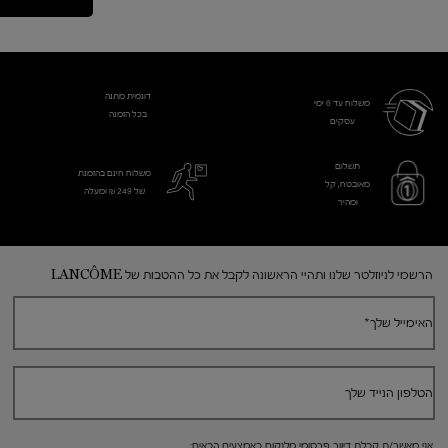
דוגמית מתנה
משלוח עד 6 ימי
בכל הזמנה
עסקים​
תשלום
משלוח חינם בהזמנת
מאובטח, קל
של 249 ₪ ומעלה
ומהיר
Footer navigation
הרשמי לניוזלטר שלנו ותהיי הראשונה לקבל את כל ההטבות של LANCÔME
האימייל שלך
*
הטלפון הנייד שלך
אני מאשר/ת קבלת דיוור פרסומי מלנקום באמצעים הבאים: