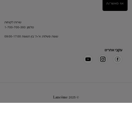
אני מאשר/ת
שירות לקוחות
טלפון: 1-700-700-393
שעות פעילות: א'-ה' בין השעות 09:00-17:00
עקבי אחרינו
© Lancôme 2025
מפת אתר
מדיניות פרטיות
שאלות נפוצות
שירות לקוחות
תנאי שימוש
לביטול הזמנה