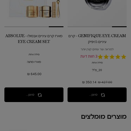
GENIFIQUE EYE CREAM - קרם
מארז קרם עיניים אבסולו - ABSOLUE
עיניים ג'ניפיק
EYE CREAM SET
למראה עור עיניים קורן יותר
מידה אחת
5.0
3 חוות דעת
star
מארז מתנה
מידה אחת
rating
20_מ"ל
645.00 ₪
427.00 ₪
מחיר קודם
350.14 ₪
מחיר חדש
טוען...
טוען...
מוצרים מומלצים