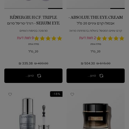
RÉNERGIE H.C.F. TRIPLE
ABSOLUE THE EYE CREAM -
אבסולו קרם עיניים 20 מ"ל
SERUM EYE - רנרג'י טריפל סרום
עיניים
קרם עיניים המטפל ביעילות בהפחתת מראה
מהפכה בטיפוח העיניים
הקמטים
5.0
2 חוות דעת
5.0
9 חוות דעת
star
star
מידה אחת
מידה אחת
rating
rating
20_מ"ל
20_מ"ל
615.00 ₪
מחיר קודם
504.30 ₪
מחיר חדש
409.00 ₪
מחיר קודם
335.38 ₪
מחיר חדש
טוען...
טוען...
18%-