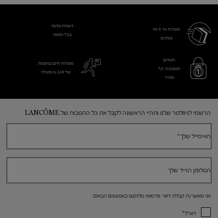
דוגמית מתנה
משלוח עד 6 ימי
בכל הזמנה
עסקים​
תשלום
משלוח חינם בהזמנת
מאובטח, קל
של 249 ₪ ומעלה
ומהיר
Footer navigation
הרשמי לניוזלטר שלנו ותהיי הראשונה לקבל את כל ההטבות של LANCÔME
האימייל שלך
*
הטלפון הנייד שלך
אני מאשר/ת קבלת דיוור פרסומי מלנקום באמצעים הבאים:
*
דוא"ל