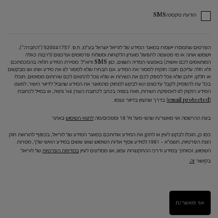
הודעת טקסט/SMS
הפרטים שתמסרו יישמרו במאגר המידע של לוריאל ישראל בע"מ, ח.פ. 520041757 ("החברה"),
וישמשו אותה או מי מטעמה לתפעול מועדון הלקוחות ומשלוח פרסומים ועדכונים (לרבות כאלה
המותאמים לכם אישית) באמצעי המדיה השונים, כגון SMS ודוא"ל. מסירת המידע תלויה בהסכמתכם
ולא חלה עליכם חובה חוקית למסור את המידע. אם תבחרו שלא למסור לנו את מידע אותו אנו מבקשים
או חלקו, ייתכן שלא נוכל לספק לכם את השירות או שלא נוכל להתאים לכם שירותים מסוימים. תוכלו
בכל עת להפסיק לקבל עדכונים ו/או לבקש למחוק מהמאגר את המידע שהוביל לדיוור הישיר, למעט
המידע הזקוק לנו לאספקת השירות, וזאת בפניה בכתב לכתובת הצורן 4א' נתניה, או במייל לכתובת
[email protected]
בדרך שתצוין בדיוור עצמו.
בעת ההרשמה אני מאשר/ת שהנני מעל גיל 18 ומסכים/מה
לתנאי השימוש
באתר
כמו כן, תוכלו לבקש לעיין או לתקן את המידע אודותכם במאגר המידע של לוריאל, בכפוף להוראות חוק
הגנת הפרטיות, תשמ"א – 1981.למידע נוסף אודות השימוש שאנו עושים במידע האישי שלך, מטרות
השימוש, זכויותיך במידע ודרכי ההתקשרות עמנו, אנו ממליצים לעיין
במדיניות הפרטיות
של לוריאל
בקישור
זה.
אני מאשר/ת