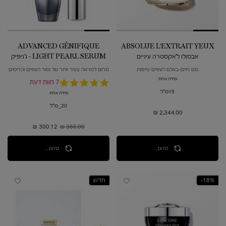
ADVANCED GÉNIFIQUE
ABSOLUE L'EXTRAIT YEUX
אבסולו ל'אקסטרה עיניים
LIGHT PEARL SERUM - ג'ניפיק
סרום עיניים
סם חיים-באלם לעיניים עייפות
סרום למראה צעיר יותר של אזור העיניים והריסים
מידה אחת
4.9
7 חוות דעת
star
15מ"ל
מידה אחת
rating
20_מ"ל
2,344.00 ₪
366.00 ₪
מחיר קודם
300.12 ₪
מחיר חדש
טוען...
טוען...
18%-
חדש