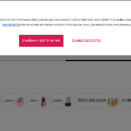
מר המלאי, המוקדם מביניהם | 18% הנחה על המגוון המשתתף במבצע בלבד | לא כולל: סדרת לה וי א בל,
אבסולו לה פרפיום, אבסולו ל'אקסטרה, סדרת לונג'ביטי ומארזים | מארז עם 5 מוצרים בגודל מיוחד ברכישה מעל 299 ₪ | המתנה תתווסף
אנו משתמשים בקובצי Cookie כדי לאפשר לאתר שלנו לפעול כהלכה, להתאים אישית תוכן ומודעות, לספק תכונות מדיה חברתית 
עד גמר המלאי.​​
ו משתפים מידע אודות השימוש שלך באתר שלנו עם המדיה החברתית ושותפי הפרסום והניתוח שלנו.
מדיניות פרטיות
הגדרות קובצי Cookie
אשר את כל קבצי ה-Cookies
LON
BEST SELLERS
טיפוח​
איפור​
בישום​