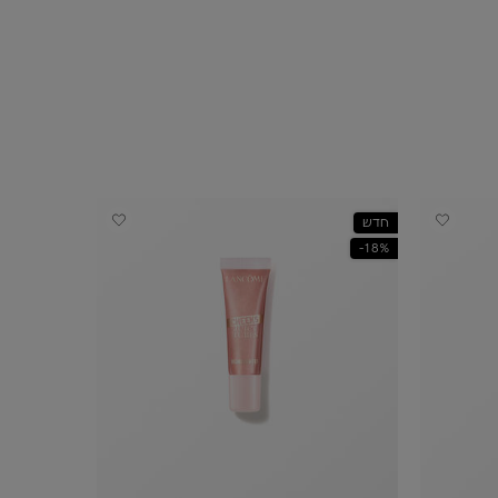
חדש
18%-
18%-