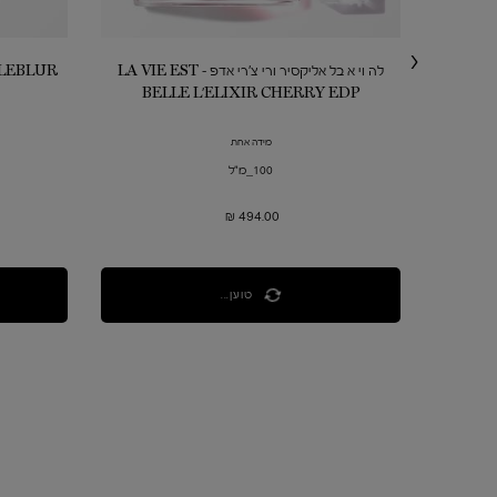
לה וי א בל אליקסיר ורי צ'רי אדפ - LA VIE EST
 CUDDLEBLUR
BELLE L'ELIXIR CHERRY EDP
מידה אחת
100_מ"ל
בחרי גוון
494.00 ₪
טוען...