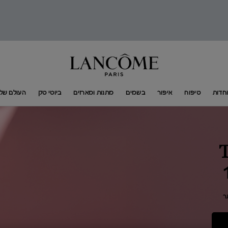
חדות
טיפוח
איפור
בשמים
מתנות ומארזים
ביוטי טק
העולם של​ ANCÔME​
ר