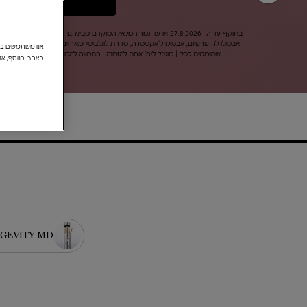
בתוקף עד ה- 27.8.2026 או עד ג
אוטומטית לסל | מוגבל ליח' אחת להזמנה | התמונה להמחשה בלבד | מינימום מתנות במלאי 500 יח'​, ההטבה 
באתר. בנוסף, אנ
GEVITY MD