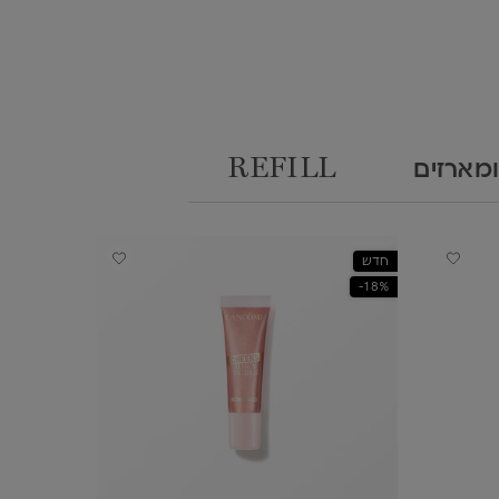
ומארזים
REFILL
חדש
חדש
18%-
18%-