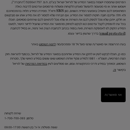
הפרטים שתמסרו יישמרו במאגר המידע של לוריאל ישראל בע"מ, ח.פ. 520041757 ("החברה"),
וישמשו אותה או מי מטעמה לתפעול מועדון הלקוחות ומשלוח פרסומים ועדכונים (לרבות כאלה
המותאמים לכם אישית) באמצעי המדיה השונים, כגון SMS ודוא"ל. מסירת המידע תלויה בהסכמתכם
ולא חלה עליכם חובה חוקית למסור את המידע. אם תבחרו שלא למסור לנו את מידע אותו אנו מבקשים
או חלקו, ייתכן שלא נוכל לספק לכם את השירות או שלא נוכל להתאים לכם שירותים מסוימים. תוכלו
בכל עת להפסיק לקבל עדכונים ו/או לבקש למחוק מהמאגר את המידע שהוביל לדיוור הישיר, למעט
המידע הזקוק לנו לאספקת השירות, וזאת בפניה בכתב לכתובת הצורן 4א' נתניה, או במייל לכתובת
[email protected]
בדרך שתצוין בדיוור עצמו.
בעת ההרשמה אני מאשר/ת שהנני מעל גיל 18 ומסכים/מה
לתנאי השימוש
באתר
כמו כן, תוכלו לבקש לעיין או לתקן את המידע אודותכם במאגר המידע של לוריאל, בכפוף להוראות חוק
הגנת הפרטיות, תשמ"א – 1981.למידע נוסף אודות השימוש שאנו עושים במידע האישי שלך, מטרות
השימוש, זכויותיך במידע ודרכי ההתקשרות עמנו, אנו ממליצים לעיין
במדיניות הפרטיות
של לוריאל
בקישור
זה.
אני מאשר/ת
שירות לקוחות
טלפון: 1-700-700-393
שעות פעילות: א'-ה' בין השעות 09:00-17:00