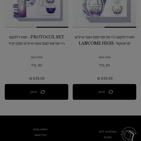
מארז לנקום היי-פרפורמנס אנטי אייג'ינג
PROTOCOL SET - מארז לנקום
פרוטוקול ​LANCOME HIGH-
היי-פרפורמנס אנטי-אייגי'נג סקין קייר
PERFORMANCE ANTI-AGING
פרוטוקול
SKINCARE PROTOCOL SET
מידה אחת
מידה אחת
50_מ"ל
50_מ"ל
635.00 ₪
635.00 ₪
טוען...
טוען...
דוגמית מתנה
משלוח עד 6 ימי
בכל הזמנה
עסקים​