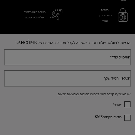
תשלום
משלוח חינם בהזמנת
מאובטח, קל
של 249 ₪ ומעלה
ומהיר
Footer navigation
הרשמי לניוזלטר שלנו ותהיי הראשונה לקבל את כל ההטבות של LANCÔME
האימייל שלך
*
הטלפון הנייד שלך
אני מאשר/ת קבלת דיוור פרסומי מלנקום באמצעים הבאים:
*
דוא"ל
הודעת טקסט/SMS