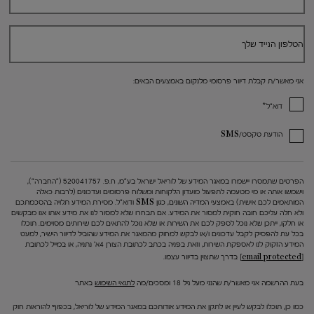
הטלפון הנייד שלך
אני מאשר/ת קבלת דיוור פרסומי מלנקום באמצעים הבאים:
*
דוא"ל
הודעת טקסט/SMS
הפרטים שתמסרו יישמרו במאגר המידע של לוריאל ישראל בע"מ, ח.פ. 520041757 ("החברה"),
וישמשו אותה או מי מטעמה לתפעול מועדון הלקוחות ומשלוח פרסומים ועדכונים (לרבות כאלה
המותאמים לכם אישית) באמצעי המדיה השונים, כגון SMS ודוא"ל. מסירת המידע תלויה בהסכמתכם
ולא חלה עליכם חובה חוקית למסור את המידע. אם תבחרו שלא למסור לנו את מידע אותו אנו מבקשים
או חלקו, ייתכן שלא נוכל לספק לכם את השירות או שלא נוכל להתאים לכם שירותים מסוימים. תוכלו
בכל עת להפסיק לקבל עדכונים ו/או לבקש למחוק מהמאגר את המידע שהוביל לדיוור הישיר, למעט
המידע הזקוק לנו לאספקת השירות, וזאת בפניה בכתב לכתובת הצורן 4א' נתניה, או במייל לכתובת
[email protected]
בדרך שתצוין בדיוור עצמו.
בעת ההרשמה אני מאשר/ת שהנני מעל גיל 18 ומסכים/מה
לתנאי השימוש
באתר
כמו כן, תוכלו לבקש לעיין או לתקן את המידע אודותכם במאגר המידע של לוריאל, בכפוף להוראות חוק