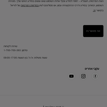
הגנת הפרטיות, תשמ"א – 1981.למידע נוסף אודות השימוש שאנו עושים במידע האישי שלך, מטרות
השימוש, זכויותיך במידע ודרכי ההתקשרות עמנו, אנו ממליצים לעיין
במדיניות הפרטיות
של לוריאל
בקישור
זה.
אני מאשר/ת
שירות לקוחות
טלפון: 1-700-700-393
שעות פעילות: א'-ה' בין השעות 09:00-17:00
עקבי אחרינו