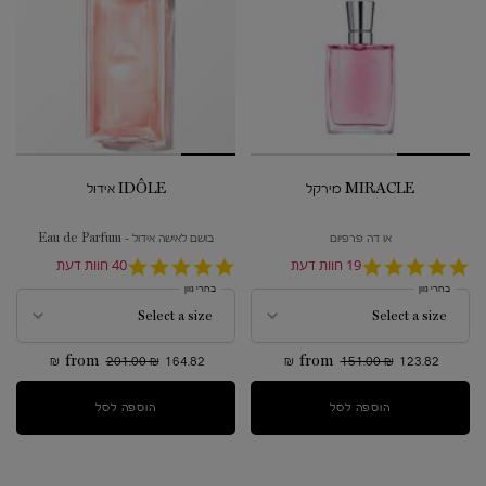
MIRACLE מירקל
IDÔLE אידול
או דה פרפיום
בושם לאישה אידול - Eau de Parfum
4.9
19 חוות דעת
4.9
40 חוות דעת
star
star
בחרי גוון
בחרי גוון
rating
rating
from
201.00 ₪
164.82 ₪
from
151.00 ₪
123.82 ₪
הוספה לסל
MIRACLE מירקל
הוספה לסל
IDÔLE אידול