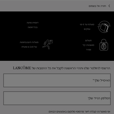
חזרה אל בשמים
דוגמית מתנה
משלוח עד 6 ימי
בכל הזמנה
עסקים​
תשלום
משלוח חינם בהזמנת
מאובטח, קל
של 249 ₪ ומעלה
ומהיר
Footer navigation
הרשמי לניוזלטר שלנו ותהיי הראשונה לקבל את כל ההטבות של LANCÔME
האימייל שלך
*
הטלפון הנייד שלך
אני מאשר/ת קבלת דיוור פרסומי מלנקום באמצעים הבאים: