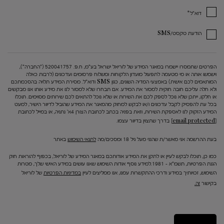
*
דוא"ל
הודעת טקסט/SMS
הפרטים שתמסרו יישמרו במאגר המידע של לוריאל ישראל בע"מ, ח.פ. 520041757 ("החברה"),
וישמשו אותה או מי מטעמה לתפעול מועדון הלקוחות ומשלוח פרסומים ועדכונים (לרבות כאלה
המותאמים לכם אישית) באמצעי המדיה השונים, כגון SMS ודוא"ל. מסירת המידע תלויה בהסכמתכם
ולא חלה עליכם חובה חוקית למסור את המידע. אם תבחרו שלא למסור לנו את מידע אותו אנו מבקשים
או חלקו, ייתכן שלא נוכל לספק לכם את השירות או שלא נוכל להתאים לכם שירותים מסוימים. תוכלו
בכל עת להפסיק לקבל עדכונים ו/או לבקש למחוק מהמאגר את המידע שהוביל לדיוור הישיר, למעט
המידע הזקוק לנו לאספקת השירות, וזאת בפניה בכתב לכתובת הצורן 4א' נתניה, או במייל לכתובת
[email protected]
בדרך שתצוין בדיוור עצמו.
בעת ההרשמה אני מאשר/ת שהנני מעל גיל 18 ומסכים/מה
לתנאי השימוש
באתר
כמו כן, תוכלו לבקש לעיין או לתקן את המידע אודותכם במאגר המידע של לוריאל, בכפוף להוראות חוק
הגנת הפרטיות, תשמ"א – 1981.למידע נוסף אודות השימוש שאנו עושים במידע האישי שלך, מטרות
השימוש, זכויותיך במידע ודרכי ההתקשרות עמנו, אנו ממליצים לעיין
במדיניות הפרטיות
של לוריאל
בקישור
זה.