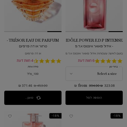
TRÉSOR EAU DE PARFUM -
IDÔLE POWER E.D.P INTENSE
- אידול פאואר אינטנס א.ד.פ
טרזור או דה פרפיום
בושם לאישה עוצמתית אידול פאואר אינטנס א.ד.פ
או דה פרפיום
5.0
6 חוות דעת
4.5
4 חוות דעת
star
star
בחרי גוון
מידה אחת
rating
rating
100_מ"ל
323.08 ₪
394.00 ₪
from
453.00 ₪
מחיר קודם
371.46 ₪
מחיר חדש
הוספה לסל
IDÔLE POWER E.D.P INTENSE - אידול פאואר אינטנס א.ד.פ
טוען...
18%-
18%-