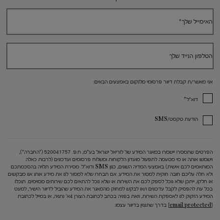
האימייל שלך
*
הטלפון הנייד שלך
אני מאשר/ת קבלת דיוור פרסומי מלנקום באמצעים הבאים:
*
דוא"ל
הודעת טקסט/SMS
הפרטים שתמסרו יישמרו במאגר המידע של לוריאל ישראל בע"מ, ח.פ. 520041757 ("החברה"),
וישמשו אותה או מי מטעמה לתפעול מועדון הלקוחות ומשלוח פרסומים ועדכונים (לרבות כאלה
המותאמים לכם אישית) באמצעי המדיה השונים, כגון SMS ודוא"ל. מסירת המידע תלויה בהסכמתכם
ולא חלה עליכם חובה חוקית למסור את המידע. אם תבחרו שלא למסור לנו את מידע אותו אנו מבקשים
או חלקו, ייתכן שלא נוכל לספק לכם את השירות או שלא נוכל להתאים לכם שירותים מסוימים. תוכלו
בכל עת להפסיק לקבל עדכונים ו/או לבקש למחוק מהמאגר את המידע שהוביל לדיוור הישיר, למעט
המידע הזקוק לנו לאספקת השירות, וזאת בפניה בכתב לכתובת הצורן 4א' נתניה, או במייל לכתובת
[email protected]
בדרך שתצוין בדיוור עצמו.