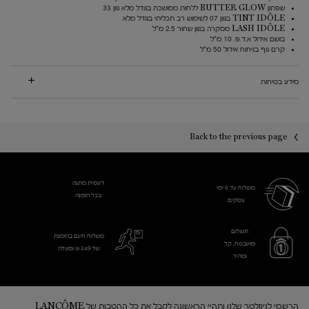
שפתון BUTTER GLOW ללחות ממושכת בגודל מלא גוון 33
TINT IDÔLE בגוון 07 לשימוש רב תכליתי בגודל מלא
LASH IDÔLE מסקרה בגוון שחור 2.5 מ"ל
בושם אידול א.ד.פ. 10 מ"ל
קרם גוף בניחוח אידול 50 מ"ל
מידע בטיחות
PDP You may also like
PDP Reviews
Back to the previous page
דוגמית מתנה
משלוח עד 6 ימי
בכל הזמנה
עסקים​
תשלום
משלוח חינם בהזמנת
מאובטח, קל
של 249 ₪ ומעלה
ומהיר
Footer navigation
הרשמי לניוזלטר שלנו ותהיי הראשונה לקבל את כל ההטבות של LANCÔME