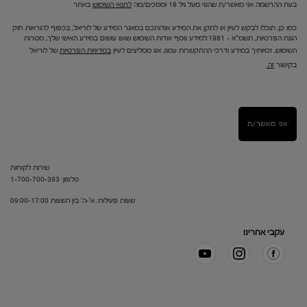
בעת ההרשמה אני מאשר/ת שהנני מעל גיל 18 ומסכים/מה
לתנאי השימוש
באתר
כמו כן, תוכלו לבקש לעיין או לתקן את המידע אודותכם במאגר המידע של לוריאל, בכפוף להוראות חוק
הגנת הפרטיות, תשמ"א – 1981.למידע נוסף אודות השימוש שאנו עושים במידע האישי שלך, מטרות
השימוש, זכויותיך במידע ודרכי ההתקשרות עמנו, אנו ממליצים לעיין
במדיניות הפרטיות
של לוריאל
בקישור
זה.
אני מאשר/ת
שירות לקוחות
טלפון: 1-700-700-393
שעות פעילות: א'-ה' בין השעות 09:00-17:00
עקבי אחרינו