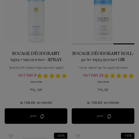
BOCAGE DÉODORANT
BOCAGE DÉODORANT ROLL-
ON דאודורנט בוקאז' רול-און
SPRAY - דאודורנט ספריי בוקאז'
דאודורנט לנקום רול-און "לטיפה עדינה"
לנקום דאודורנט ספריי בוקאז' ללא אלכוהול
4.9
24 חוות דעת
4.8
9 חוות דעת
star
star
מידה אחת
מידה אחת
rating
rating
50_מ"ל
125_מ"ל
130.00 ₪
מחיר קודם
106.60 ₪
מחיר חדש
130.00 ₪
מחיר קודם
106.60 ₪
מחיר חדש
טוען...
טוען...
30%-
18%-