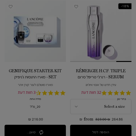
18%-
GENIFIQUE STARTER KIT
RÉNERGIE H.C.F. TRIPLE
SERUM - רנרג'י טריפל סרום
SET - מארז התנסות ג'ניפיק
עידן חדש של אנטי אייג'ינג
מארז מושלם לעור קורן יותר
4.8
32 חוות דעת
4.7
3 חוות דעת
star
star
בחרי גוון
מידה אחת
rating
rating
20_מ"ל
216.00 ₪
from
323.00 ₪
264.86 ₪
הוספה לסל
RÉNERGIE H.C.F. TRIPLE SERUM - רנרג'י טריפל סרום
טוען...