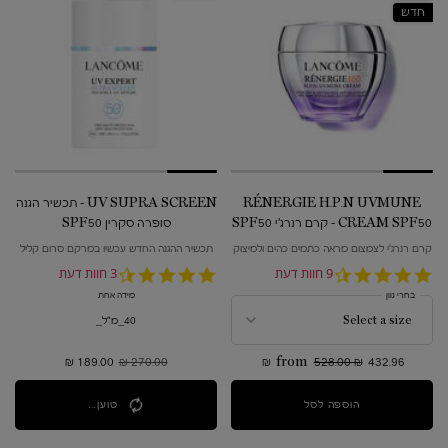
חדש
RÉNERGIE H.P.N UVMUNE
UV SUPRA SCREEN - תכשיר הגנה
CREAM SPF50 - קרם רנרג'י SPF50
סופרה סקרין SPF50
H.P.N
קרם רנרג'י לצמצום מראה כתמים כהים ולמיצוק
תכשיר ההגנה החדש עכשיו במרקם סרום קליל
מראה עור רפוי
4.7
9 חוות דעת
4.7
3 חוות דעת
star
star
בחרי גוון
מידה אחת
rating
rating
40_מ"ל_
432.96 ₪
528.00 ₪
from
270.00 ₪
מחיר קודם
189.00 ₪
מחיר חדש
הוספה לסל
RÉNERGIE H.P.N UVMUNE CREAM SPF50 - קרם רנרג'י SPF50 H.P.N
טוען...