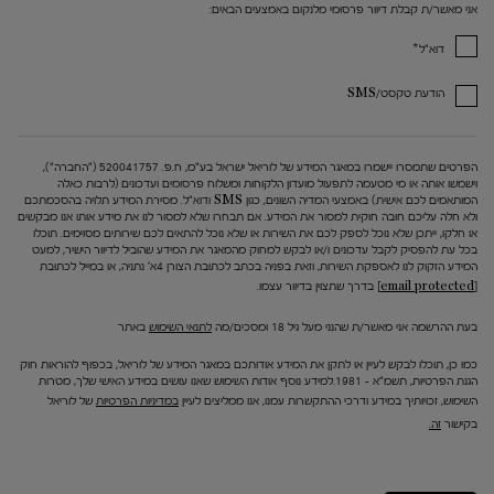
אני מאשר/ת קבלת דיוור פרסומי מלנקום באמצעים הבאים:
*
דוא"ל
הודעת טקסט/SMS
הפרטים שתמסרו יישמרו במאגר המידע של לוריאל ישראל בע"מ, ח.פ. 520041757 ("החברה"),
וישמשו אותה או מי מטעמה לתפעול מועדון הלקוחות ומשלוח פרסומים ועדכונים (לרבות כאלה
המותאמים לכם אישית) באמצעי המדיה השונים, כגון SMS ודוא"ל. מסירת המידע תלויה בהסכמתכם
ולא חלה עליכם חובה חוקית למסור את המידע. אם תבחרו שלא למסור לנו את מידע אותו אנו מבקשים
או חלקו, ייתכן שלא נוכל לספק לכם את השירות או שלא נוכל להתאים לכם שירותים מסוימים. תוכלו
בכל עת להפסיק לקבל עדכונים ו/או לבקש למחוק מהמאגר את המידע שהוביל לדיוור הישיר, למעט
המידע הזקוק לנו לאספקת השירות, וזאת בפניה בכתב לכתובת הצורן 4א' נתניה, או במייל לכתובת
[email protected]
בדרך שתצוין בדיוור עצמו.
בעת ההרשמה אני מאשר/ת שהנני מעל גיל 18 ומסכים/מה
לתנאי השימוש
באתר
כמו כן, תוכלו לבקש לעיין או לתקן את המידע אודותכם במאגר המידע של לוריאל, בכפוף להוראות חוק
הגנת הפרטיות, תשמ"א – 1981.למידע נוסף אודות השימוש שאנו עושים במידע האישי שלך, מטרות
השימוש, זכויותיך במידע ודרכי ההתקשרות עמנו, אנו ממליצים לעיין
במדיניות הפרטיות
של לוריאל
בקישור
זה.