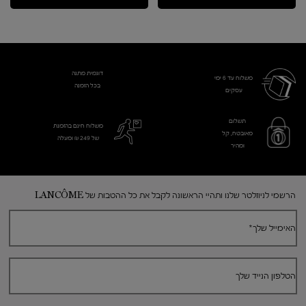
דוגמית מתנה
משלוח עד 6 ימי
בכל הזמנה
עסקים​
תשלום
משלוח חינם בהזמנת
מאובטח, קל
של 249 ₪ ומעלה
ומהיר
Footer navigation
הרשמי לניוזלטר שלנו ותהיי הראשונה לקבל את כל ההטבות של LANCÔME
האימייל שלך
*
הטלפון הנייד שלך