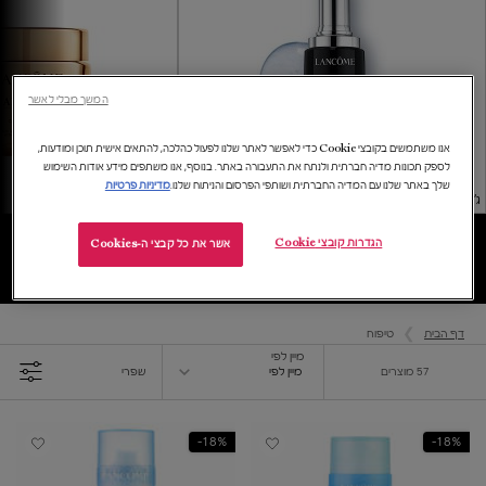
המשך מבלי לאשר
אנו משתמשים בקובצי Cookie כדי לאפשר לאתר שלנו לפעול כהלכה, להתאים אישית תוכן ומודעות,
לספק תכונות מדיה חברתית ולנתח את התעבורה באתר. בנוסף, אנו משתפים מידע אודות השימוש
שלך באתר שלנו עם המדיה החברתית ושותפי הפרסום והניתוח שלנו.
מדיניות פרטיות
ג'ניפיק
אבסולו
הגדרות קובצי Cookie
אשר את כל קבצי ה-Cookies
טיפוח
דף הבית
טיפוח
מיין לפי
מיין לפי
57 מוצרים
מיין לפי
שפרי
FILTER MENU
18%-
18%-