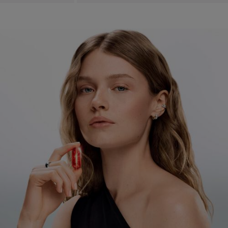
pdp-section-full-two-columns-image_layout