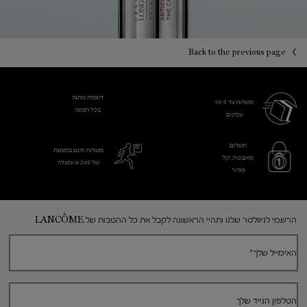
PDP You may also like
PDP Reviews
Back to the previous page
דוגמית מתנה
משלוח עד 6 ימי
בכל הזמנה
עסקים​
תשלום
משלוח חינם בהזמנת
מאובטח, קל
של 249 ₪ ומעלה
ומהיר
Footer navigation
הרשמי לניוזלטר שלנו ותהיי הראשונה לקבל את כל ההטבות של LANCÔME
האימייל שלך
*
הטלפון הנייד שלך