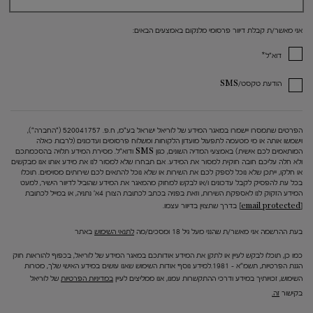
אני מאשר/ת קבלת דיוור פרסומי מלנקום באמצעים הבאים:
*
דוא"ל
הודעת טקסט/SMS
הפרטים שתמסרו יישמרו במאגר המידע של לוריאל ישראל בע"מ, ח.פ. 520041757 ("החברה"),
וישמשו אותה או מי מטעמה לתפעול מועדון הלקוחות ומשלוח פרסומים ועדכונים (לרבות כאלה
המותאמים לכם אישית) באמצעי המדיה השונים, כגון SMS ודוא"ל. מסירת המידע תלויה בהסכמתכם
ולא חלה עליכם חובה חוקית למסור את המידע. אם תבחרו שלא למסור לנו את מידע אותו אנו מבקשים
או חלקו, ייתכן שלא נוכל לספק לכם את השירות או שלא נוכל להתאים לכם שירותים מסוימים. תוכלו
בכל עת להפסיק לקבל עדכונים ו/או לבקש למחוק מהמאגר את המידע שהוביל לדיוור הישיר, למעט
המידע הזקוק לנו לאספקת השירות, וזאת בפניה בכתב לכתובת הצורן 4א' נתניה, או במייל לכתובת
[email protected]
בדרך שתצוין בדיוור עצמו.
בעת ההרשמה אני מאשר/ת שהנני מעל גיל 18 ומסכים/מה
לתנאי השימוש
באתר
כמו כן, תוכלו לבקש לעיין או לתקן את המידע אודותכם במאגר המידע של לוריאל, בכפוף להוראות חוק
הגנת הפרטיות, תשמ"א – 1981.למידע נוסף אודות השימוש שאנו עושים במידע האישי שלך, מטרות
השימוש, זכויותיך במידע ודרכי ההתקשרות עמנו, אנו ממליצים לעיין
במדיניות הפרטיות
של לוריאל
בקישור
זה.