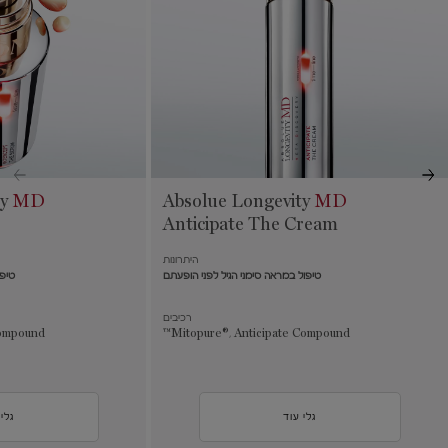
ty
MD
Absolue Longevity
MD
Anticipate The Cream
היתרונות
טיפול במראה סימני הגיל לפני הופעתם
טיפו
רכיבים
ompound™
Mitopure®, Anticipate Compound™
גלי עוד
גלי