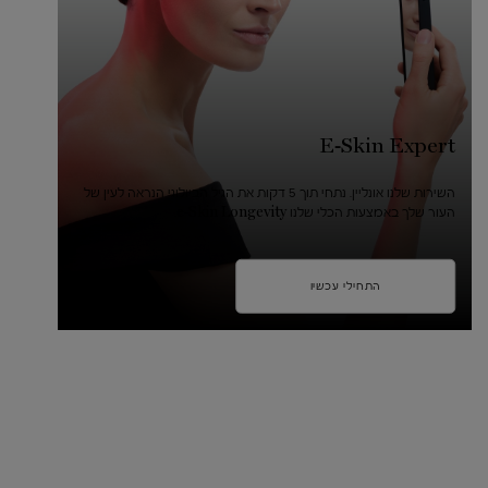
E-Skin Expert
השירות שלנו אונליין. נתחי תוך 5 דקות את הגיל הביולוגי הנראה לעין של
העור שלך באמצעות הכלי שלנו e-Skin Longevity.
התחילי עכשיו
pdp-section-compare-absolue-longevity-md-INTER