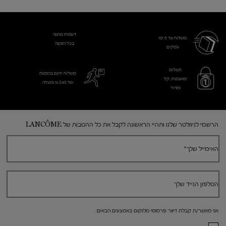
דוגמית מתנה
משלוח עד 6 ימי
בכל הזמנה
עסקים​
תשלום
משלוח חינם בהזמנת
מאובטח, קל
של 249 ₪ ומעלה
ומהיר
Footer navigation
הרשמי לניוזלטר שלנו ותהיי הראשונה לקבל את כל ההטבות של LANCÔME
האימייל שלך
*
הטלפון הנייד שלך
אני מאשר/ת קבלת דיוור פרסומי מלנקום באמצעים הבאים: