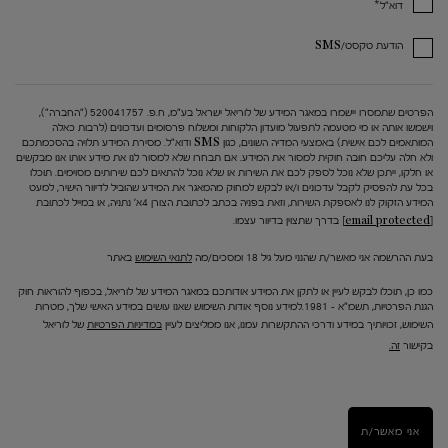
*
דוא"ל
הודעת טקסט/SMS
הפרטים שתמסרו יישמרו במאגר המידע של לוריאל ישראל בע"מ, ח.פ. 520041757 ("החברה"),
וישמשו אותה או מי מטעמה לתפעול מועדון הלקוחות ומשלוח פרסומים ועדכונים (לרבות כאלה
המותאמים לכם אישית) באמצעי המדיה השונים, כגון SMS ודוא"ל. מסירת המידע תלויה בהסכמתכם
ולא חלה עליכם חובה חוקית למסור את המידע. אם תבחרו שלא למסור לנו את מידע אותו אנו מבקשים
או חלקו, ייתכן שלא נוכל לספק לכם את השירות או שלא נוכל להתאים לכם שירותים מסוימים. תוכלו
בכל עת להפסיק לקבל עדכונים ו/או לבקש למחוק מהמאגר את המידע שהוביל לדיוור הישיר, למעט
המידע הזקוק לנו לאספקת השירות, וזאת בפניה בכתב לכתובת הצורן 4א' נתניה, או במייל לכתובת
[email protected]
בדרך שתצוין בדיוור עצמו.
בעת ההרשמה אני מאשר/ת שהנני מעל גיל 18 ומסכים/מה
לתנאי השימוש
באתר
כמו כן, תוכלו לבקש לעיין או לתקן את המידע אודותכם במאגר המידע של לוריאל, בכפוף להוראות חוק
הגנת הפרטיות, תשמ"א – 1981.למידע נוסף אודות השימוש שאנו עושים במידע האישי שלך, מטרות
השימוש, זכויותיך במידע ודרכי ההתקשרות עמנו, אנו ממליצים לעיין
במדיניות הפרטיות
של לוריאל
בקישור
זה.
אני מאשר/ת