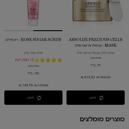
ABSOLUE PRECIOUS CELLS
ROSE SUGAR SCRUB - רוז פילינג
MASK - אבסולו פרשס סלס
מסכת לילה אבסולו פרשס סלס
פילינג סוכר עדין
מידה אחת
4.7
12 חוות דעת
star
75_מ"ל
מידה אחת
rating
100_מ"ל
756.00 ₪
מחיר קודם
619.92 ₪
מחיר חדש
179.00 ₪
מחיר קודם
146.78 ₪
מחיר חדש
טוען...
טוען...
מוצרים מומלצים