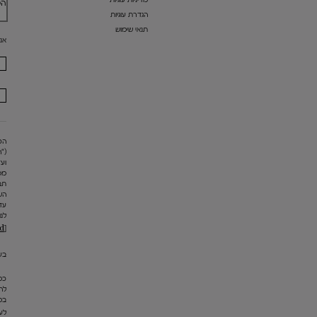
הט
הגדרת עוגיות
תנאי שימוש
אנ
("
מס
תב
הש
עד
לנו
[email protected]
בעת
כמ
במ
לעי