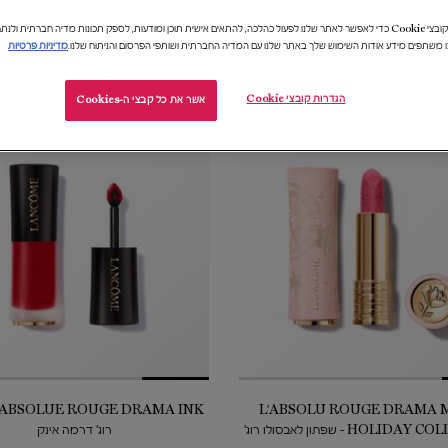
אנו משתמשים בקובצי Cookie כדי לאפשר לאתר שלנו לפעול כהלכה, להתאים אישית תוכן ומודעות, לספק תכונות מדיה חברתית 
ו משתפים מידע אודות השימוש שלך באתר שלנו עם המדיה החברתית ושותפי הפרסום והניתוח שלנו.
מדיניות פרטיות
הגדרות קובצי Cookie
אשר את כל קבצי ה-Cookies
גבלת
18%-
L'ABSOLU ROUGE DRAMA 
HOLIDAY COLLECTION - שפתון לאבסולו רוג'
רוג' דרמה אינק