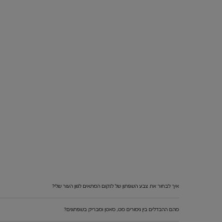
איך לבחור את צבע השפתון של לנקום המתאים לגוון העור שלי?
מהם ההבדלים בין גימורים מט, סאטן ומבריק בשפתונים?