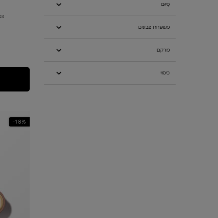
סִיוּם
צב
משפחת צבעים
בחרי גוון
מרקם
כיסוי
18%-