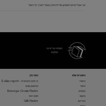
איך אוכל לגרום לשפתון שלי להחזיק מעמד לאורך כל היום?
משלוח עד 6 ימי
עסקים​
Footer navigation
המוצרים שלנו​
ביוטי טק
טיפוח
אי סקין אקספרט - E-skin expert
איפור
מחשבון גוונים
בשמים
Rénergie Cream Finder
בישום
מגזין היופי
מארזים
Gift Finder
ריפיל