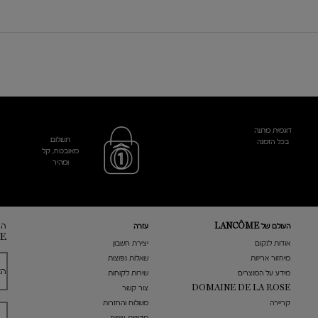
דוגמית מתנה
תשלום
בכל הזמנה
מאובטח, קל
ומהיר
הר
העולם של LANCÔME
עזרה
E
אודות לנקום
​יצירת חשבון
מיחזור אריזות
שאלות נפוצות
הא
מידע על המוצרים
שירות לקוחות
DOMAINE DE LA ROSE
צור קשר
קריירה
משלוח והחזרות
מדיניות עוגיות