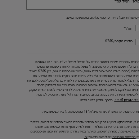
לפון הנייד שלך
י מאשר/ת קבלת דיוור פרסומי מלנקום באמצעים הבאים:
*
דוא"ל
הודעת טקסט/SMS
הפרטים שתמסרו יישמרו במאגר המידע של לוריאל ישראל בע"מ, ח.פ. 520041757
החברה"), וישמשו אותה או מי מטעמה לתפעול מועדון הלקוחות ומשלוח פרסומים
ועדכונים (לרבות כאלה המותאמים לכם אישית) באמצעי המדיה השונים, כגון SMS ודוא"ל.
ירת המידע תלויה בהסכמתכם ולא חלה עליכם חובה חוקית למסור את המידע. אם
חרו שלא למסור לנו את מידע אותו אנו מבקשים או חלקו, ייתכן שלא נוכל לספק לכם את
ירות או שלא נוכל להתאים לכם שירותים מסוימים. תוכלו בכל עת להפסיק לקבל
כונים ו/או לבקש למחוק מהמאגר את המידע שהוביל לדיוור הישיר, למעט המידע הזקוק
 לאספקת השירות, וזאת בפניה בכתב לכתובת הצורן 4א' נתניה, או במייל לכתובת
בדרך שתצוין בדיוור עצמו.
 ההרשמה אני מאשר/ת שהנני מעל גיל 18 ומסכים/מה
לתנאי השימוש
באתר
ו כן, תוכלו לבקש לעיין או לתקן את המידע אודותכם במאגר המידע של לוריאל, בכפוף
להוראות חוק הגנת הפרטיות, תשמ"א – 1981.למידע נוסף אודות השימוש שאנו עושים
ידע האישי שלך, מטרות השימוש, זכויותיך במידע ודרכי ההתקשרות עמנו, אנו ממליצים
ין
במדיניות הפרטיות
של לוריאל בקישור
זה.