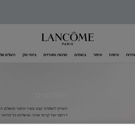
חדות
טיפוח
איפור
בשמים
מתנות ומארזים
ביוטי טק
העולם של​ ANCÔME​
שפתונים
העניקי לשפתיך צבע עשיר וגימור מושלם. הש
דרמטי ועד קרמי וזוהר, שישלימו כל מראה ויע