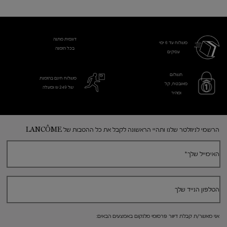
דוגמית מתנה
משלוח עד 6 ימי
בכל הזמנה
עסקים​
תשלום
משלוח חינם בהזמנת
מאובטח, קל
של 249 ₪ ומעלה
ומהיר
Footer navigation
הרשמי לניוזלטר שלנו ותהיי הראשונה לקבל את כל ההטבות של LANCÔME
האימייל שלך
*
הטלפון הנייד שלך
אני מאשר/ת קבלת דיוור פרסומי מלנקום באמצעים הבאים: