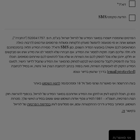
*
דוא"ל
הודעת טקסט/SMS
הפרטים שתמסרו יישמרו במאגר המידע של לוריאל ישראל בע"מ, ח.פ. 520041757 ("החברה"),
וישמשו אותה או מי מטעמה לתפעול מועדון הלקוחות ומשלוח פרסומים ועדכונים (לרבות כאלה
המותאמים לכם אישית) באמצעי המדיה השונים, כגון SMS ודוא"ל. מסירת המידע תלויה בהסכמתכם
ולא חלה עליכם חובה חוקית למסור את המידע. אם תבחרו שלא למסור לנו את מידע אותו אנו מבקשים
או חלקו, ייתכן שלא נוכל לספק לכם את השירות או שלא נוכל להתאים לכם שירותים מסוימים. תוכלו
בכל עת להפסיק לקבל עדכונים ו/או לבקש למחוק מהמאגר את המידע שהוביל לדיוור הישיר, למעט
המידע הזקוק לנו לאספקת השירות, וזאת בפניה בכתב לכתובת הצורן 4א' נתניה, או במייל לכתובת
[email protected]
בדרך שתצוין בדיוור עצמו.
בעת ההרשמה אני מאשר/ת שהנני מעל גיל 18 ומסכים/מה
לתנאי השימוש
באתר
כמו כן, תוכלו לבקש לעיין או לתקן את המידע אודותכם במאגר המידע של לוריאל, בכפוף להוראות חוק
הגנת הפרטיות, תשמ"א – 1981.למידע נוסף אודות השימוש שאנו עושים במידע האישי שלך, מטרות
השימוש, זכויותיך במידע ודרכי ההתקשרות עמנו, אנו ממליצים לעיין
במדיניות הפרטיות
של לוריאל
בקישור
זה.
אני מאשר/ת