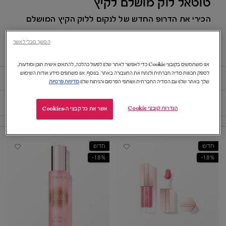
טוטאל לוק מושלם לקיץ
הכירי את הדרופ החדש של לנקום ללוק הקיץ המושלם
כנסי לגלות>>
המשך מבלי לאשר
אנו משתמשים בקובצי Cookie כדי לאפשר לאתר שלנו לפעול כהלכה, להתאים אישית תוכן ומודעות,
לספק תכונות מדיה חברתית ולנתח את התעבורה באתר. בנוסף, אנו משתפים מידע אודות השימוש
סאמר לוק
שלך באתר שלנו עם המדיה החברתית ושותפי הפרסום והניתוח שלנו.
מדיניות פרטיות
מיין לפי
מיין לפי
10 מוצרים
מיין לפי
שפרי
FILTER MENU
הגדרות קובצי Cookie
אשר את כל קבצי ה-Cookies
חדש
חדש
18%-
18%-