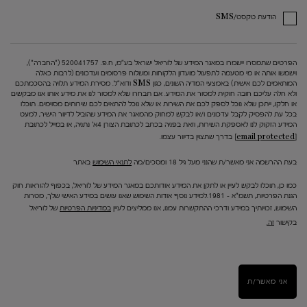
הודעת טקסט/SMS
הפרטים שתמסרו יישמרו במאגר המידע של לוריאל ישראל בע"מ, ח.פ. 520041757 ("החברה"),
וישמשו אותה או מי מטעמה לתפעול מועדון הלקוחות ומשלוח פרסומים ועדכונים (לרבות כאלה
המותאמים לכם אישית) באמצעי המדיה השונים, כגון SMS ודוא"ל. מסירת המידע תלויה בהסכמתכם
ולא חלה עליכם חובה חוקית למסור את המידע. אם תבחרו שלא למסור לנו את מידע אותו אנו מבקשים
או חלקו, ייתכן שלא נוכל לספק לכם את השירות או שלא נוכל להתאים לכם שירותים מסוימים. תוכלו
בכל עת להפסיק לקבל עדכונים ו/או לבקש למחוק מהמאגר את המידע שהוביל לדיוור הישיר, למעט
המידע הזקוק לנו לאספקת השירות, וזאת בפניה בכתב לכתובת הצורן 4א' נתניה, או במייל לכתובת
[email protected]
בדרך שתצוין בדיוור עצמו.
בעת ההרשמה אני מאשר/ת שהנני מעל גיל 18 ומסכים/מה
לתנאי השימוש
באתר
כמו כן, תוכלו לבקש לעיין או לתקן את המידע אודותכם במאגר המידע של לוריאל, בכפוף להוראות חוק
הגנת הפרטיות, תשמ"א – 1981.למידע נוסף אודות השימוש שאנו עושים במידע האישי שלך, מטרות
השימוש, זכויותיך במידע ודרכי ההתקשרות עמנו, אנו ממליצים לעיין
במדיניות הפרטיות
של לוריאל
בקישור
זה.
אני מאשר/ת