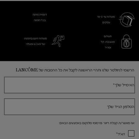
דוגמית מתנה
משלוח עד 6 ימי
בכל הזמנה
עסקים​
תשלום
משלוח חינם בהזמנת
מאובטח, קל
של 249 ₪ ומעלה
ומהיר
Footer navigation
הרשמי לניוזלטר שלנו ותהיי הראשונה לקבל את כל ההטבות של LANCÔME
האימייל שלך
*
הטלפון הנייד שלך
אני מאשר/ת קבלת דיוור פרסומי מלנקום באמצעים הבאים:
*
דוא"ל