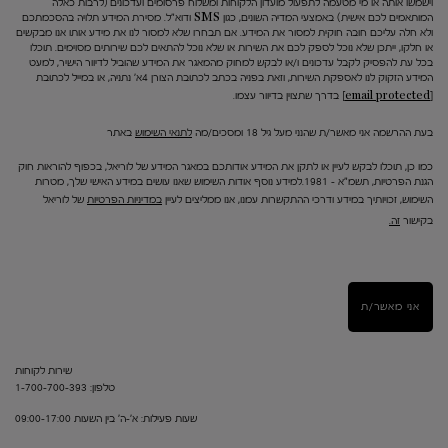
וישמשו אותה או מי מטעמה לתפעול מועדון הלקוחות ומשלוח פרסומים ועדכונים (לרבות כאלה
המותאמים לכם אישית) באמצעי המדיה השונים, כגון SMS ודוא"ל. מסירת המידע תלויה בהסכמתכם
ולא חלה עליכם חובה חוקית למסור את המידע. אם תבחרו שלא למסור לנו את מידע אותו אנו מבקשים
או חלקו, ייתכן שלא נוכל לספק לכם את השירות או שלא נוכל להתאים לכם שירותים מסוימים. תוכלו
בכל עת להפסיק לקבל עדכונים ו/או לבקש למחוק מהמאגר את המידע שהוביל לדיוור הישיר, למעט
המידע הזקוק לנו לאספקת השירות, וזאת בפניה בכתב לכתובת הצורן 4א' נתניה, או במייל לכתובת
[email protected]
בדרך שתצוין בדיוור עצמו.
בעת ההרשמה אני מאשר/ת שהנני מעל גיל 18 ומסכים/מה
לתנאי השימוש
באתר
כמו כן, תוכלו לבקש לעיין או לתקן את המידע אודותכם במאגר המידע של לוריאל, בכפוף להוראות חוק
הגנת הפרטיות, תשמ"א – 1981.למידע נוסף אודות השימוש שאנו עושים במידע האישי שלך, מטרות
השימוש, זכויותיך במידע ודרכי ההתקשרות עמנו, אנו ממליצים לעיין
במדיניות הפרטיות
של לוריאל
בקישור
זה.
אני מאשר/ת
שירות לקוחות
טלפון: 1-700-700-393
שעות פעילות: א'-ה' בין השעות 09:00-17:00