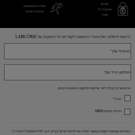
תשלום
משלוח חינם בהזמנת
מאובטח, קל
של 249 ₪ ומעלה
ומהיר
Footer navigation
הרשמי לניוזלטר שלנו ותהיי הראשונה לקבל את כל ההטבות של LANCÔME
האימייל שלך
*
הטלפון הנייד שלך
אני מאשר/ת קבלת דיוור פרסומי מלנקום באמצעים הבאים:
*
דוא"ל
הודעת טקסט/SMS
הפרטים שתמסרו יישמרו במאגר המידע של לוריאל ישראל בע"מ, ח.פ. 520041757 ("החברה"),