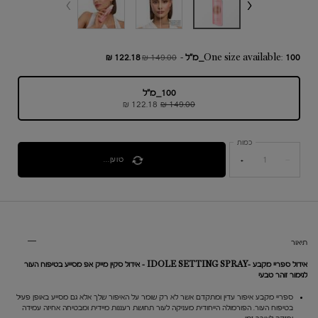
100_מ"ל
One size available:
-
149.00 ₪
122.18 ₪
מחיר חדש
מחיר קודם
100_מ"ל
, 1 of 1
נבחר
149.00 ₪
122.18 ₪
מחיר חדש
מחיר קודם
כמות
טוען...
+
−
PDP Tabs V3
תיאור
אידול ספריי מקבע -IDOLE SETTING SPRAY - אידול סקין מייק אפ מסייע בטיפוח העור
לגימור זוהר טבעי
ספריי מקבע איפור עדין ומתקדם אשר לא רק שומר על האיפור שלך אלא גם מסייע באופן פעיל
בטיפוח העור. הפורמולה הייחודית מעניקה לעור תחושת רעננות מיידית ומבטיחה אחיזה עמידה