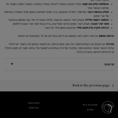
וחזקה לאורך זמן.
טכנולוגיית מייק-אפ מגנט:
ספריי מקבע המיועד לאחיזה עמידה במיוחד, הפועל כמגנט השומר על
שלמות האיפור שלך.
מסייע בטיפוח העור:
פורמולה ייחודית המעניקה ערך מוסף ומסייעת באופן פעיל בשמירה ובטיפוח
של עור הפנים.
תחושת רעננות מיידית:
מעניק לעור תחושה מרעננת, קלילה ומעוררת מיד עם השימוש בתכשיר.
גימור זוהר וטבעי:
מעניק לעור הפנים מראה סופי קורן, בריא ובעל גימור זוהר וטבעי לחלוטין.
תרסיס מיקרו-עדין וייבוש מיידי:
מתייבש באופן מיידי על העור.
הוראות שימוש:
יש לנער היטב לפני השימוש, יש לרסס במרחק של 15 סנטימנטרים לפחות.
אזהרות:
יש לעצום את העיניים ולסגור את הפה בזמן ההזתה, אין לשאוף במכוון את החומר. יש להסיר
עודפי תכשיר מאזור העיניים והפה. במקרה של גירוי בעיניים יש לשטוף מיד במים. מוצר זה מיובא מחו"ל,
יש להתייחס לכיתוב בעיברית בלבד.
מרכיבים
PDP You may also like
PDP Reviews
Back to the previous page
דוגמית מתנה
משלוח עד 6 ימי
בכל הזמנה
עסקים​