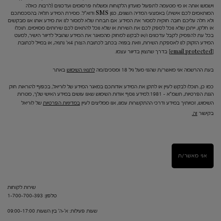
וישמשו אותה או מי מטעמה לתפעול מועדון הלקוחות ומשלוח פרסומים ועדכונים (לרבות כאלה
המותאמים לכם אישית) באמצעי המדיה השונים, כגון SMS ודוא"ל. מסירת המידע תלויה בהסכמתכם
ולא חלה עליכם חובה חוקית למסור את המידע. אם תבחרו שלא למסור לנו את מידע אותו אנו מבקשים
או חלקו, ייתכן שלא נוכל לספק לכם את השירות או שלא נוכל להתאים לכם שירותים מסוימים. תוכלו
בכל עת להפסיק לקבל עדכונים ו/או לבקש למחוק מהמאגר את המידע שהוביל לדיוור הישיר, למעט
המידע הזקוק לנו לאספקת השירות, וזאת בפניה בכתב לכתובת הצורן 4א' נתניה, או במייל לכתובת
[email protected]
בדרך שתצוין בדיוור עצמו.
בעת ההרשמה אני מאשר/ת שהנני מעל גיל 18 ומסכים/מה
לתנאי השימוש
באתר
כמו כן, תוכלו לבקש לעיין או לתקן את המידע אודותכם במאגר המידע של לוריאל, בכפוף להוראות חוק
הגנת הפרטיות, תשמ"א – 1981.למידע נוסף אודות השימוש שאנו עושים במידע האישי שלך, מטרות
השימוש, זכויותיך במידע ודרכי ההתקשרות עמנו, אנו ממליצים לעיין
במדיניות הפרטיות
של לוריאל
בקישור
זה.
אני מאשר/ת
שירות לקוחות
טלפון: 1-700-700-393
שעות פעילות: א'-ה' בין השעות 09:00-17:00