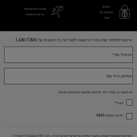
תשלום
משלוח חינם בהזמנת
מאובטח, קל
של 249 ₪ ומעלה
ומהיר
Footer navigation
הרשמי לניוזלטר שלנו ותהיי הראשונה לקבל את כל ההטבות של LANCÔME
האימייל שלך
*
הטלפון הנייד שלך
אני מאשר/ת קבלת דיוור פרסומי מלנקום באמצעים הבאים:
*
דוא"ל
הודעת טקסט/SMS
הפרטים שתמסרו יישמרו במאגר המידע של לוריאל ישראל בע"מ, ח.פ. 520041757 ("החברה"),