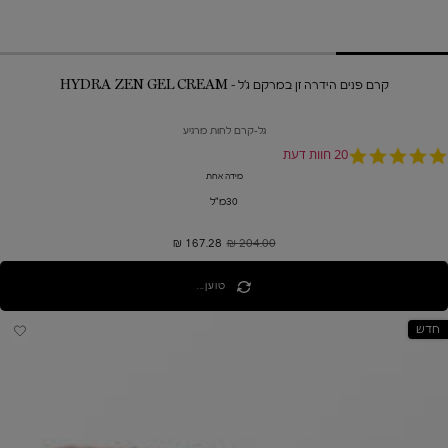
קרם פנים הידרה זן במרקם ג'ל - HYDRA ZEN GEL CREAM
גל-קרם לחות מרגיע
5.
20 חוות דעת
sta
מידה אחת
ratin
30מ"ל
204.00 ₪
מחיר קודם
167.28 ₪
מחיר חדש
טוען...
חדש