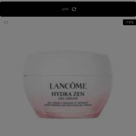
טוען...
18%-