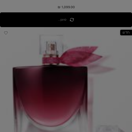
1,099.00 ₪
טוען...
חדש