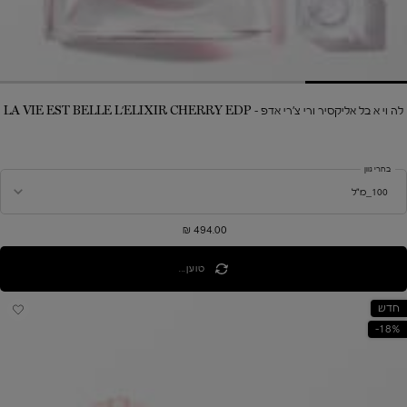
לה וי א בל אליקסיר ורי צ'רי אדפ - LA VIE EST BELLE L'ELIXIR CHERRY EDP
בחרי גוון
494.00 ₪
טוען...
חדש
18%-