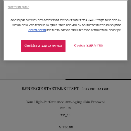
המשך מבלי לאשר
אנו משתמשים בקובצי Cookie כדי לאפשר לאתר שלנו לפעול כהלכה, להתאים אישית תוכן ומודעות,
לספק תכונות מדיה חברתית ולנתח את התעבורה באתר. בנוסף, אנו משתפים מידע אודות השימוש
שלך באתר שלנו עם המדיה החברתית ושותפי הפרסום והניתוח שלנו.
מדיניות פרטיות
הגדרות קובצי Cookie
אשר את כל קבצי ה-Cookies
מארז התנסות רנרג' - RENERGIE STARTER KIT SET​
Your High-Performance Anti-Aging Skin Protocol
מידה אחת
15_מ"ל
130.00 ₪