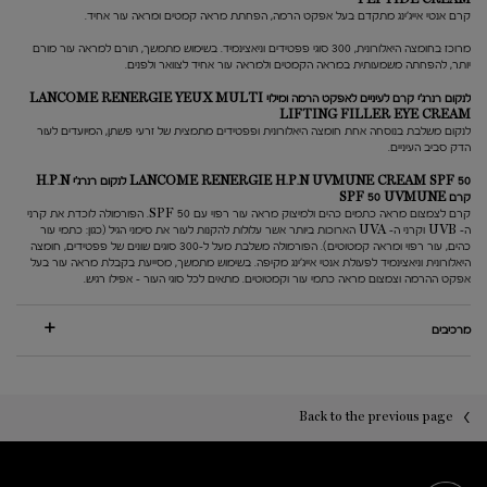
קרם אנטי אייג'ינג מתקדם בעל אפקט הרמה, הפחתת מראה קמטים ומראה עור אחיד.
מרוכז בחומצה היאלורונית, 300 סוגי פפטידים וניאצינמיד. בשימוש מתמשך, תורם למראה עור מורם
יותר, להפחתה משמעותית במראה הקמטים ולמראה עור אחיד לצוואר ולפנים.
לנקום רנרג'י קרם לעיניים לאפקט הרמה ומילוי LANCOME RENERGIE YEUX MULTI
LIFTING FILLER EYE CREAM
לנקום משלבת בנוסחה אחת חומצה היאלורונית ופפטידים מתמצית של זרעי פשתן, המיועדים לעור
הדק סביב העיניים.
LANCOME RENERGIE H.P.N UVMUNE CREAM SPF 50 לנקום רנרג'י H.P.N
קרם SPF 50 UVMUNE
קרם לצמצום מראה כתמים כהים ולמיצוק מראה עור רפוי עם SPF 50. הפורמולה לוכדת את קרני
ה- UVB וקרני ה- UVA הארוכות ביותר אשר עלולות להקנות לעור את סימני הגיל (כגון: כתמי עור
כהים, עור רפוי ומראה קמטוטים). הפורמולה משלבת מעל ל-300 סוגים שונים של פפטידים, חומצה
היאלורונית וניאצינמיד לפעולת אנטי אייג'ינג מקיפה. בשימוש מתמשך, מסייעת בקבלת מראה עור בעל
אפקט ההרמה וצמצום מראה כתמי עור וקמטוטים. מתאים לכל סוגי העור – אפילו רגיש.
מרכיבים
PDP You may also like
PDP Reviews
Back to the previous page