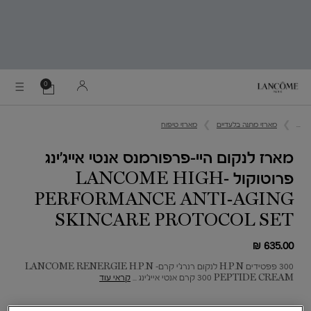
0
0 מוצר בסל
הסל
שלי
Main content
...
מארזי מתנה בלעדיים
מארזי טיפוח
מארז לנקום היי-פרפורמנס אנטי אייג'ינג
פרוטוקול ​LANCOME HIGH-
PERFORMANCE ANTI-AGING
SKINCARE PROTOCOL SET
635.00 ₪
300 פפטידים H.P.N לנקום רנרג'י קרם- LANCOME RENERGIE H.P.N
300 PEPTIDE CREAM קרם אנטי אייג'ינג ...
קראי עוד