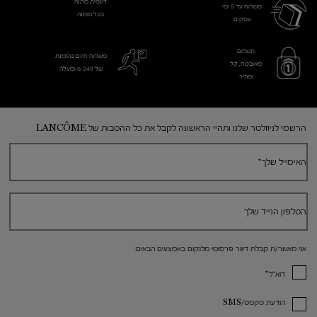
דוגמית מתנה
משלוח עד 6 ימי
בכל הזמנה
עסקים​
תשלום
משלוח חינם בהזמנת
מאובטח, קל
של 249 ₪ ומעלה
ומהיר
Footer navigation
הרשמי לניוזלטר שלנו ותהיי הראשונה לקבל את כל ההטבות של LANCÔME
האימייל שלך
*
הטלפון הנייד שלך
אני מאשר/ת קבלת דיוור פרסומי מלנקום באמצעים הבאים:
*
דוא"ל
הודעת טקסט/SMS