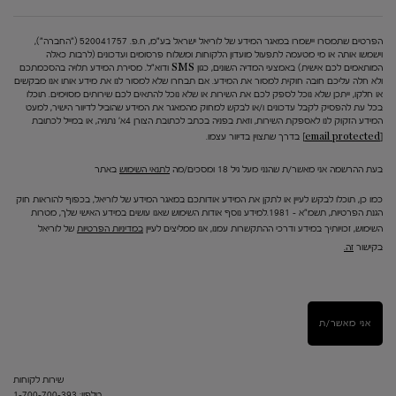
הפרטים שתמסרו יישמרו במאגר המידע של לוריאל ישראל בע"מ, ח.פ. 520041757 ("החברה"),
וישמשו אותה או מי מטעמה לתפעול מועדון הלקוחות ומשלוח פרסומים ועדכונים (לרבות כאלה
המותאמים לכם אישית) באמצעי המדיה השונים, כגון SMS ודוא"ל. מסירת המידע תלויה בהסכמתכם
ולא חלה עליכם חובה חוקית למסור את המידע. אם תבחרו שלא למסור לנו את מידע אותו אנו מבקשים
או חלקו, ייתכן שלא נוכל לספק לכם את השירות או שלא נוכל להתאים לכם שירותים מסוימים. תוכלו
בכל עת להפסיק לקבל עדכונים ו/או לבקש למחוק מהמאגר את המידע שהוביל לדיוור הישיר, למעט
המידע הזקוק לנו לאספקת השירות, וזאת בפניה בכתב לכתובת הצורן 4א' נתניה, או במייל לכתובת
[email protected]
בדרך שתצוין בדיוור עצמו.
בעת ההרשמה אני מאשר/ת שהנני מעל גיל 18 ומסכים/מה
לתנאי השימוש
באתר
כמו כן, תוכלו לבקש לעיין או לתקן את המידע אודותכם במאגר המידע של לוריאל, בכפוף להוראות חוק
הגנת הפרטיות, תשמ"א – 1981.למידע נוסף אודות השימוש שאנו עושים במידע האישי שלך, מטרות
השימוש, זכויותיך במידע ודרכי ההתקשרות עמנו, אנו ממליצים לעיין
במדיניות הפרטיות
של לוריאל
בקישור
זה.
אני מאשר/ת
שירות לקוחות
טלפון: 1-700-700-393