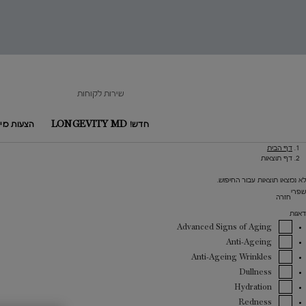
Beaut
product
b
Lancôme
makeup
ski
car
שירות לקוחות
an
perfum
חדש! LONGEVITY MD
הצעות מיו
דף הבית
Main content
דף תוצאות
לא נמצאו תוצאות עבור החיפוש.
שפרי
חזרה
דאגות
Advanced Signs of Aging
Anti-Ageing
Anti-Ageing Wrinkles
Dullness
Hydration
Redness