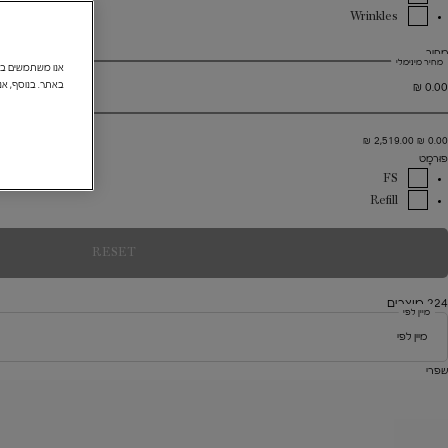
Wrinkles
מְחִיר
מחיר מינימלי
Price
באתר. בנוסף, אנ
2,519.00 ₪
0.00 ₪
פוּרמָט
FS
Refill
ENT FILTERS
RESET
224 מוצרים
מיין לפי
מיין לפי
מיין לפי
שפרי
Filter menu