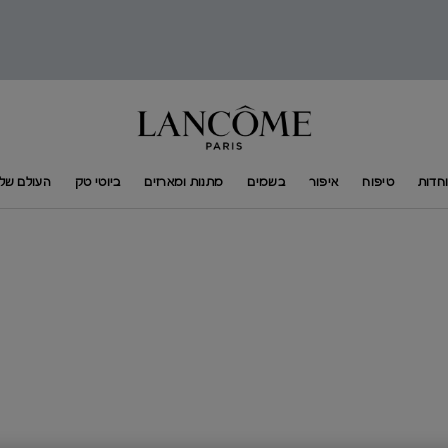
חדות
טיפוח
איפור
בשמים
מתנות ומארזים
ביוטי טק
העולם של​ ANCÔME​