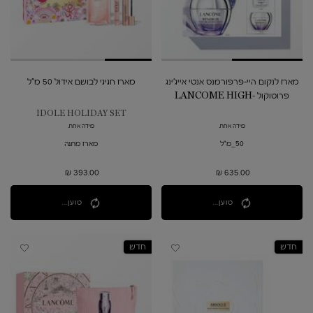
מארז לנקום היי-פרפורמנס אנטי אייג'ינג
מארז חגיגי לבושם אידול 50 מ"ל
פרוטוקול ​LANCOME HIGH-
PERFORMANCE ANTI-AGING
IDOLE HOLIDAY SET
SKINCARE PROTOCOL SET
מידה אחת
מידה אחת
50_מ"ל
מארז מתנה
393.00 ₪
635.00 ₪
טוען...
טוען...
חדש
חדש