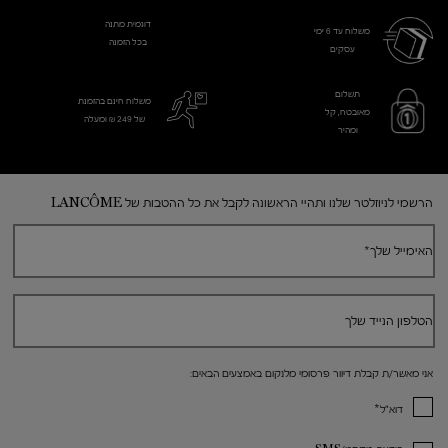
דוגמית מתנה
משלוח עד 6 ימי
בכל הזמנה
עסקים​
תשלום
משלוח חינם בהזמנת
מאובטח, קל
של 249 ₪ ומעלה
ומהיר
Footer navigation
הרשמי לניוזלטר שלנו ותהיי הראשונה לקבל את כל ההטבות של LANCÔME
האימייל שלך
*
הטלפון הנייד שלך
אני מאשר/ת קבלת דיוור פרסומי מלנקום באמצעים הבאים:
*
דוא"ל