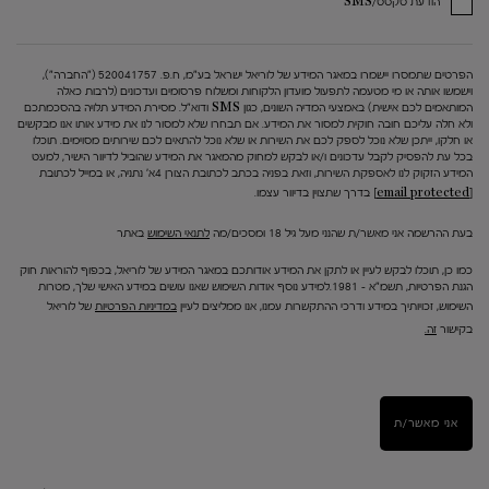
הודעת טקסט/SMS
הפרטים שתמסרו יישמרו במאגר המידע של לוריאל ישראל בע"מ, ח.פ. 520041757 ("החברה"),
וישמשו אותה או מי מטעמה לתפעול מועדון הלקוחות ומשלוח פרסומים ועדכונים (לרבות כאלה
המותאמים לכם אישית) באמצעי המדיה השונים, כגון SMS ודוא"ל. מסירת המידע תלויה בהסכמתכם
ולא חלה עליכם חובה חוקית למסור את המידע. אם תבחרו שלא למסור לנו את מידע אותו אנו מבקשים
או חלקו, ייתכן שלא נוכל לספק לכם את השירות או שלא נוכל להתאים לכם שירותים מסוימים. תוכלו
בכל עת להפסיק לקבל עדכונים ו/או לבקש למחוק מהמאגר את המידע שהוביל לדיוור הישיר, למעט
המידע הזקוק לנו לאספקת השירות, וזאת בפניה בכתב לכתובת הצורן 4א' נתניה, או במייל לכתובת
[email protected]
בדרך שתצוין בדיוור עצמו.
בעת ההרשמה אני מאשר/ת שהנני מעל גיל 18 ומסכים/מה
לתנאי השימוש
באתר
כמו כן, תוכלו לבקש לעיין או לתקן את המידע אודותכם במאגר המידע של לוריאל, בכפוף להוראות חוק
הגנת הפרטיות, תשמ"א – 1981.למידע נוסף אודות השימוש שאנו עושים במידע האישי שלך, מטרות
השימוש, זכויותיך במידע ודרכי ההתקשרות עמנו, אנו ממליצים לעיין
במדיניות הפרטיות
של לוריאל
בקישור
זה.
אני מאשר/ת