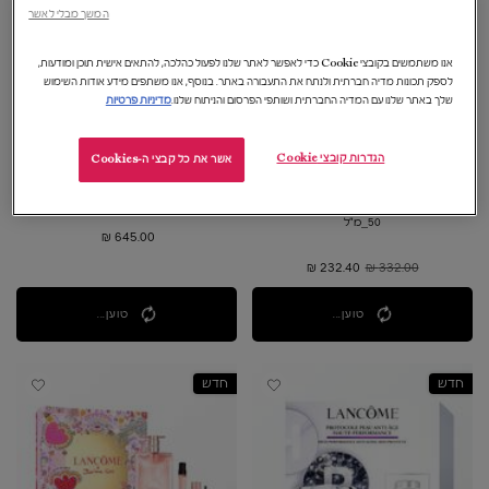
המשך מבלי לאשר
אנו משתמשים בקובצי Cookie כדי לאפשר לאתר שלנו לפעול כהלכה, להתאים אישית תוכן ומודעות,
לספק תכונות מדיה חברתית ולנתח את התעבורה באתר. בנוסף, אנו משתפים מידע אודות השימוש
LA VIE EST BELLE HOLIDAY
מארז אבסולו עיניים 26 - ABSOLUE
שלך באתר שלנו עם המדיה החברתית ושותפי הפרסום והניתוח שלנו.
מדיניות פרטיות
SET - מארז חג לה וי אה בל א.ד.פ 50
EYE CREAM SET 26
מ"ל
מארז של הבושם האהוב באריזה מיוחדת
הגדרות קובצי Cookie
אשר את כל קבצי ה-Cookies
מידה אחת
5.0
1 חוות דעת
star
1-set
מידה אחת
rating
50_מ"ל
645.00 ₪
332.00 ₪
מחיר קודם
232.40 ₪
מחיר חדש
טוען...
טוען...
חדש
חדש