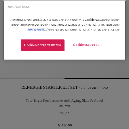
המשך מבלי לאשר
אנו משתמשים בקובצי Cookie כדי לאפשר לאתר שלנו לפעול כהלכה, להתאים אישית תוכן ומודעות,
לספק תכונות מדיה חברתית ולנתח את התעבורה באתר. בנוסף, אנו משתפים מידע אודות השימוש
שלך באתר שלנו עם המדיה החברתית ושותפי הפרסום והניתוח שלנו.
מדיניות פרטיות
הגדרות קובצי Cookie
אשר את כל קבצי ה-Cookies
מארז התנסות רנרג' - RENERGIE STARTER KIT SET​
Your High-Performance Anti-Aging Skin Protocol
מידה אחת
15_מ"ל
130.00 ₪