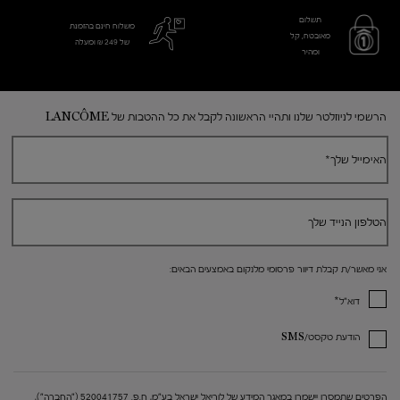
תשלום
משלוח חינם בהזמנת
מאובטח, קל
של 249 ₪ ומעלה
ומהיר
Footer navigation
הרשמי לניוזלטר שלנו ותהיי הראשונה לקבל את כל ההטבות של LANCÔME
האימייל שלך
*
הטלפון הנייד שלך
אני מאשר/ת קבלת דיוור פרסומי מלנקום באמצעים הבאים:
*
דוא"ל
הודעת טקסט/SMS
הפרטים שתמסרו יישמרו במאגר המידע של לוריאל ישראל בע"מ, ח.פ. 520041757 ("החברה"),