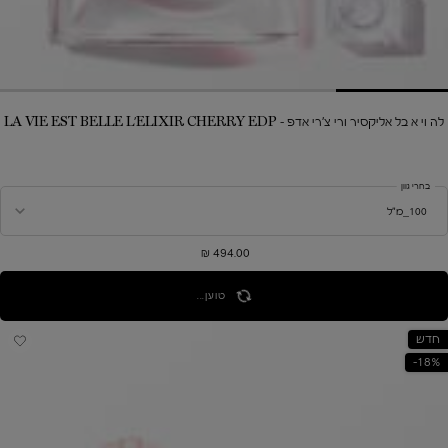
לה וי א בל אליקסיר ורי צ'רי אדפ - LA VIE EST BELLE L'ELIXIR CHERRY EDP
בחרי גוון
494.00 ₪
טוען...
חדש
18%-