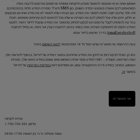
וישמשו אותה או מי מטעמה לתפעול מועדון הלקוחות ומשלוח פרסומים ועדכונים (לרבות כאלה
המותאמים לכם אישית) באמצעי המדיה השונים, כגון SMS ודוא"ל. מסירת המידע תלויה בהסכמתכם
ולא חלה עליכם חובה חוקית למסור את המידע. אם תבחרו שלא למסור לנו את מידע אותו אנו מבקשים
או חלקו, ייתכן שלא נוכל לספק לכם את השירות או שלא נוכל להתאים לכם שירותים מסוימים. תוכלו
בכל עת להפסיק לקבל עדכונים ו/או לבקש למחוק מהמאגר את המידע שהוביל לדיוור הישיר, למעט
המידע הזקוק לנו לאספקת השירות, וזאת בפניה בכתב לכתובת הצורן 4א' נתניה, או במייל לכתובת
[email protected]
בדרך שתצוין בדיוור עצמו.
בעת ההרשמה אני מאשר/ת שהנני מעל גיל 18 ומסכים/מה
לתנאי השימוש
באתר
כמו כן, תוכלו לבקש לעיין או לתקן את המידע אודותכם במאגר המידע של לוריאל, בכפוף להוראות חוק
הגנת הפרטיות, תשמ"א – 1981.למידע נוסף אודות השימוש שאנו עושים במידע האישי שלך, מטרות
השימוש, זכויותיך במידע ודרכי ההתקשרות עמנו, אנו ממליצים לעיין
במדיניות הפרטיות
של לוריאל
בקישור
זה.
אני מאשר/ת
שירות לקוחות
טלפון: 1-700-700-393
שעות פעילות: א'-ה' בין השעות 09:00-17:00