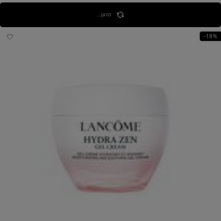
טוען...
18%-