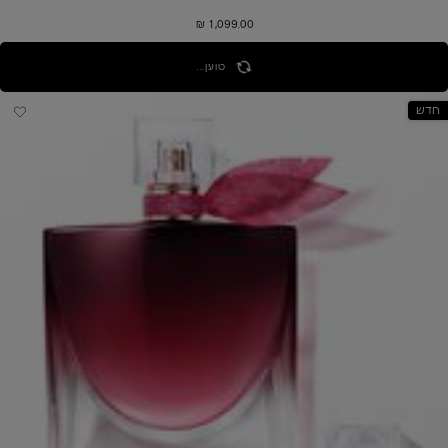
1,099.00 ₪
טוען...
חדש