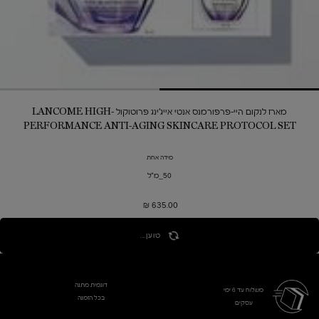
מארז לנקום היי-פרפורמנס אנטי אייג'ינג פרוטוקול ​LANCOME HIGH-
PERFORMANCE ANTI-AGING SKINCARE PROTOCOL SET
מידה אחת
50_מ"ל
635.00 ₪
טוען...
דוגמית מתנה
משלוח עד 6 ימי
בכל הזמנה
עסקים​