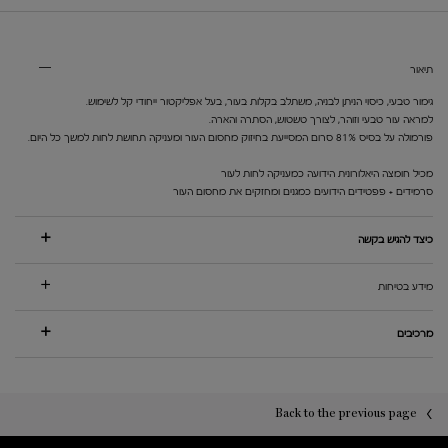
PDP Tabs V3
תיאור
גימור טבעי, כיסוי הניתן לבניה, משתלב בקלות בעור, בעל אפליקטור ייחודי קל לשימוש.
למראה עור טבעי וזוהר, לצורך טשטוש, הסתרה והארה.
פורמולה על בסיס 81% סרום המסייעת בחיזוק מחסום העור ומעניקה תחושת לחות למשך כל היום.
מכיל חומצה היאלורונית הידועה כמעניקה לחות לעור
סרמידים + פפטידים הידועים כמגנים ומחזקים את מחסום העור
כיצד להגיש בקשה
מידע בטיחות
מרכיבים
PDP You may also like
PDP Reviews
Back to the previous page