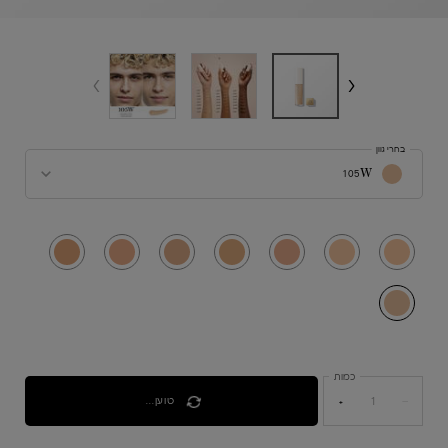
בחרי גוון
בחרי צבע עבור TEINT IDÔLE ULTRA WEAR CARE & GLOW SERUM CONCEALER - טיינט אידול סרום קונסילר
105W
נבחר
115C, 1 of 8
נבחר
125W, 2 of 8
נבחר
220C, 3 of 8
נבחר
230W, 4 of 8
נבחר
305N, 5 of 8
נבחר
310N, 6 of 8
נבחר
400W, 7 of 8
נבחר
105W, 8 of 8
כמות
טוען...
+
−