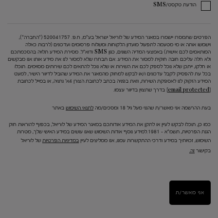
הודעת טקסט/SMS
הפרטים שתמסרו יישמרו במאגר המידע של לוריאל ישראל בע"מ, ח.פ. 520041757 ("החברה"),
וישמשו אותה או מי מטעמה לתפעול מועדון הלקוחות ומשלוח פרסומים ועדכונים (לרבות כאלה
המותאמים לכם אישית) באמצעי המדיה השונים, כגון SMS ודוא"ל. מסירת המידע תלויה בהסכמתכם
ולא חלה עליכם חובה חוקית למסור את המידע. אם תבחרו שלא למסור לנו את מידע אותו אנו מבקשים
או חלקו, ייתכן שלא נוכל לספק לכם את השירות או שלא נוכל להתאים לכם שירותים מסוימים. תוכלו
בכל עת להפסיק לקבל עדכונים ו/או לבקש למחוק מהמאגר את המידע שהוביל לדיוור הישיר, למעט
המידע הזקוק לנו לאספקת השירות, וזאת בפניה בכתב לכתובת הצורן 4א' נתניה, או במייל לכתובת
[email protected]
בדרך שתצוין בדיוור עצמו.
בעת ההרשמה אני מאשר/ת שהנני מעל גיל 18 ומסכים/מה
לתנאי השימוש
באתר
כמו כן, תוכלו לבקש לעיין או לתקן את המידע אודותכם במאגר המידע של לוריאל, בכפוף להוראות חוק
הגנת הפרטיות, תשמ"א – 1981.למידע נוסף אודות השימוש שאנו עושים במידע האישי שלך, מטרות
השימוש, זכויותיך במידע ודרכי ההתקשרות עמנו, אנו ממליצים לעיין
במדיניות הפרטיות
של לוריאל
בקישור
זה.
אני מאשר/ת