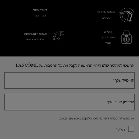
דוגמית מתנה
משלוח עד 6 ימי
בכל הזמנה
עסקים​
תשלום
משלוח חינם בהזמנת
מאובטח, קל
של 249 ₪ ומעלה
ומהיר
Footer navigation
הרשמי לניוזלטר שלנו ותהיי הראשונה לקבל את כל ההטבות של LANCÔME
האימייל שלך
*
הטלפון הנייד שלך
אני מאשר/ת קבלת דיוור פרסומי מלנקום באמצעים הבאים:
*
דוא"ל