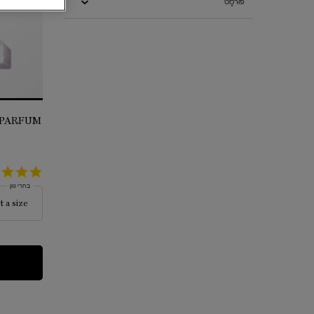
פוּרמָט
4.5
star
בחרי גוון
rating