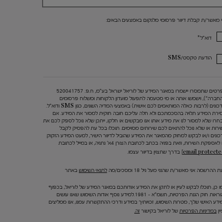
י מאשר/ת קבלת דיוור פרסומי מלנקום באמצעים הבאים:
*
דוא"ל
הודעת טקסט/SMS
הפרטים שתמסרו יישמרו במאגר המידע של לוריאל ישראל בע"מ, ח.פ. 520041757
החברה"), וישמשו אותה או מי מטעמה לתפעול מועדון הלקוחות ומשלוח פרסומים
ועדכונים (לרבות כאלה המותאמים לכם אישית) באמצעי המדיה השונים, כגון SMS ודוא"ל.
ירת המידע תלויה בהסכמתכם ולא חלה עליכם חובה חוקית למסור את המידע. אם
חרו שלא למסור לנו את מידע אותו אנו מבקשים או חלקו, ייתכן שלא נוכל לספק לכם את
ירות או שלא נוכל להתאים לכם שירותים מסוימים. תוכלו בכל עת להפסיק לקבל
כונים ו/או לבקש למחוק מהמאגר את המידע שהוביל לדיוור הישיר, למעט המידע הזקוק
 לאספקת השירות, וזאת בפניה בכתב לכתובת הצורן 4א' נתניה, או במייל לכתובת
בדרך שתצוין בדיוור עצמו.
 ההרשמה אני מאשר/ת שהנני מעל גיל 18 ומסכים/מה
לתנאי השימוש
באתר
ו כן, תוכלו לבקש לעיין או לתקן את המידע אודותכם במאגר המידע של לוריאל, בכפוף
להוראות חוק הגנת הפרטיות, תשמ"א – 1981.למידע נוסף אודות השימוש שאנו עושים
ידע האישי שלך, מטרות השימוש, זכויותיך במידע ודרכי ההתקשרות עמנו, אנו ממליצים
ין
במדיניות הפרטיות
של לוריאל בקישור
זה.