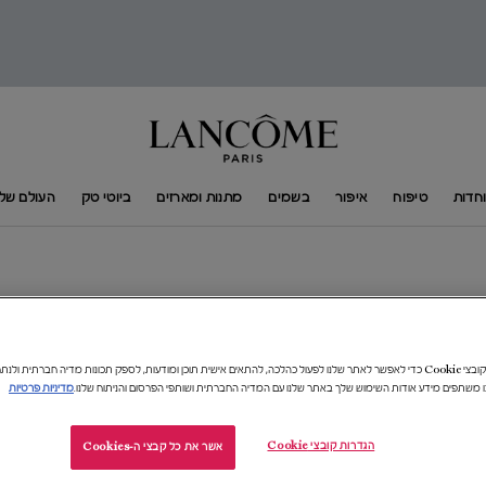
חדות
טיפוח
איפור
בשמים
מתנות ומארזים
ביוטי טק
העולם של​ ANCÔME​
אנו משתמשים בקובצי Cookie כדי לאפשר לאתר שלנו לפעול כהלכה, להתאים אישית תוכן ומודעות, לספק תכונות מדיה חברתית 
18%-
ו משתפים מידע אודות השימוש שלך באתר שלנו עם המדיה החברתית ושותפי הפרסום והניתוח שלנו.
מדיניות פרטיות
הגדרות קובצי Cookie
אשר את כל קבצי ה-Cookies