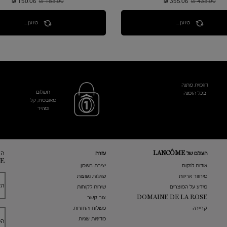
433.00 ₪
מחיר קודם
355.06 ₪
מחיר חדש
183.00 ₪
מחיר קודם
150.06 ₪
מחיר חדש
טוען...
טוען...
דוגמית מתנה
תשלום
בכל הזמנה
מאובטח, קל
ומהיר
הר
העולם של LANCÔME
עזרה
E
אודות לנקום
​יצירת חשבון
מיחזור אריזות
שאלות נפוצות
הא
מידע על המוצרים
שירות לקוחות
DOMAINE DE LA ROSE
צור קשר
קריירה
משלוח והחזרות
מדיניות עוגיות
הט