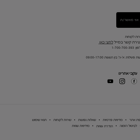
אני מאשר/ת
רות לקוחות
צירת קשר במייל
לחצי כאן
1-700-700-393
ת פעילות: א'-ה' בין השעות 09:00-17:00
עקבי אחרינו
ת אתר
מדיניות פרטיות
שאלות נפוצות
שירות לקוחות
תנאי שימוש
לביטול הזמנה
מידיניות עוגיות
הגדרת עוגיות