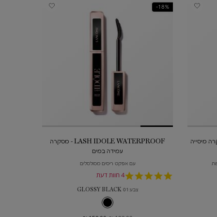
18%-
MONSIEUR  מסקרה מיסייה
LASH IDOLE WATERPROOF - מסקרה
עמידה במים
עם אפקט ריסים מסולסלים
5.0
4 חוות דעת
star
צבע:
01 GLOSSY BLACK
rating
גוון אחד זמין
01 GLOSSY BLACK צבע עבור LASH IDOLE WATERPROOF - מסקרה עמידה במים, 1 מתוך 1
נבחר