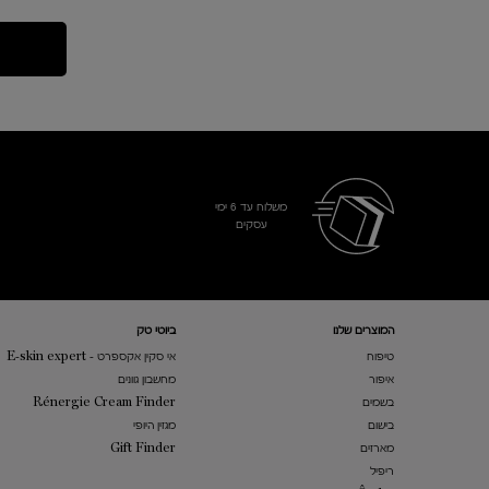
משלוח עד 6 ימי
עסקים​
Footer navigation
המוצרים שלנו​
ביוטי טק
טיפוח
אי סקין אקספרט - E-skin expert
איפור
מחשבון גוונים
בשמים
Rénergie Cream Finder
בישום
מגזין היופי
מארזים
Gift Finder
ריפיל