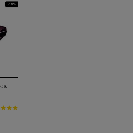
18%-
TRÉSOR
5.0
star
rating