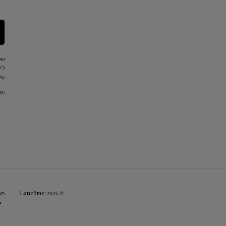
שי
לי
טלפון: 
שעו
© Lancôme 2025
מפ