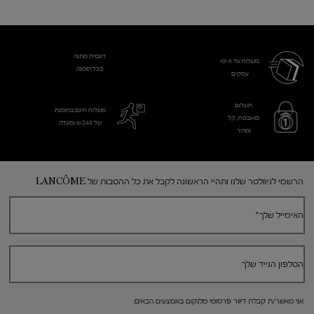
דוגמית מתנה
משלוח עד 6 ימי
בכל הזמנה
עסקים​
תשלום
משלוח חינם בהזמנת
מאובטח, קל
של 249 ₪ ומעלה
ומהיר
Footer navigation
הרשמי לניוזלטר שלנו ותהיי הראשונה לקבל את כל ההטבות של LANCÔME
האימייל שלך
*
הטלפון הנייד שלך
אני מאשר/ת קבלת דיוור פרסומי מלנקום באמצעים הבאים: