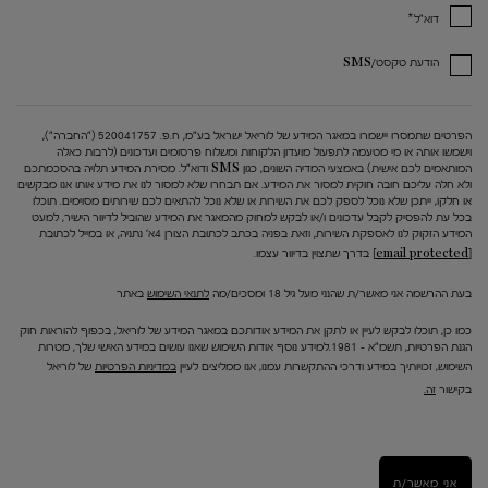
*
דוא"ל
הודעת טקסט/SMS
הפרטים שתמסרו יישמרו במאגר המידע של לוריאל ישראל בע"מ, ח.פ. 520041757 ("החברה"),
וישמשו אותה או מי מטעמה לתפעול מועדון הלקוחות ומשלוח פרסומים ועדכונים (לרבות כאלה
המותאמים לכם אישית) באמצעי המדיה השונים, כגון SMS ודוא"ל. מסירת המידע תלויה בהסכמתכם
ולא חלה עליכם חובה חוקית למסור את המידע. אם תבחרו שלא למסור לנו את מידע אותו אנו מבקשים
או חלקו, ייתכן שלא נוכל לספק לכם את השירות או שלא נוכל להתאים לכם שירותים מסוימים. תוכלו
בכל עת להפסיק לקבל עדכונים ו/או לבקש למחוק מהמאגר את המידע שהוביל לדיוור הישיר, למעט
המידע הזקוק לנו לאספקת השירות, וזאת בפניה בכתב לכתובת הצורן 4א' נתניה, או במייל לכתובת
[email protected]
בדרך שתצוין בדיוור עצמו.
בעת ההרשמה אני מאשר/ת שהנני מעל גיל 18 ומסכים/מה
לתנאי השימוש
באתר
כמו כן, תוכלו לבקש לעיין או לתקן את המידע אודותכם במאגר המידע של לוריאל, בכפוף להוראות חוק
הגנת הפרטיות, תשמ"א – 1981.למידע נוסף אודות השימוש שאנו עושים במידע האישי שלך, מטרות
השימוש, זכויותיך במידע ודרכי ההתקשרות עמנו, אנו ממליצים לעיין
במדיניות הפרטיות
של לוריאל
בקישור
זה.
אני מאשר/ת