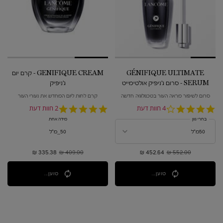
GÉNIFIQUE ULTIMATE
GENIFIQUE CREAM - קרם יום
SERUM - סרום ג'ניפיק אולטימייט
ג'ניפיק
סרום לשיפור מראה העור בטכנולוגיה חדשה
קרם לחות ליום המחדש את נעורי העור
4.0
4 חוות דעת
5.0
2 חוות דעת
star
star
בחרי גוון
מידה אחת
rating
rating
50_מ"ל
552.00 ₪
מחיר קודם
452.64 ₪
מחיר חדש
409.00 ₪
מחיר קודם
335.38 ₪
מחיר חדש
טוען...
טוען...