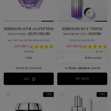
RENERGIE H.P.N. 300-PEPTIDE
RÉNERGIE H.C.F. TRIPLE
SERUM - רנרג'י טריפל סרום
RICH CREAM - קרם ריצ רנרג'י
H.P.N. 300 פפטידים
עידן חדש של אנטי אייג'ינג
קרם אנטי אייג'ינג במרקם עשיר לעור יבש
4.8
32 חוות דעת
5.0
2 חוות דעת
star
star
בחרי גוון
מידה אחת
rating
rating
50מ"ל
264.86 ₪
323.00 ₪
from
615.00 ₪
מחיר קודם
504.30 ₪
מחיר חדש
הוספה לסל
RÉNERGIE H.C.F. TRIPLE SERUM - רנרג'י טריפל סרום
טוען...
18%-
18%-