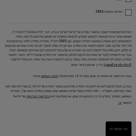
הודעת טקסט/SMS
הפרטים שתמסרו יישמרו במאגר המידע של לוריאל ישראל בע"מ, ח.פ. 520041757 ("החברה"),
וישמשו אותה או מי מטעמה לתפעול מועדון הלקוחות ומשלוח פרסומים ועדכונים (לרבות כאלה
המותאמים לכם אישית) באמצעי המדיה השונים, כגון SMS ודוא"ל. מסירת המידע תלויה בהסכמתכם
ולא חלה עליכם חובה חוקית למסור את המידע. אם תבחרו שלא למסור לנו את מידע אותו אנו מבקשים
או חלקו, ייתכן שלא נוכל לספק לכם את השירות או שלא נוכל להתאים לכם שירותים מסוימים. תוכלו
בכל עת להפסיק לקבל עדכונים ו/או לבקש למחוק מהמאגר את המידע שהוביל לדיוור הישיר, למעט
המידע הזקוק לנו לאספקת השירות, וזאת בפניה בכתב לכתובת הצורן 4א' נתניה, או במייל לכתובת
[email protected]
בדרך שתצוין בדיוור עצמו.
בעת ההרשמה אני מאשר/ת שהנני מעל גיל 18 ומסכים/מה
לתנאי השימוש
באתר
כמו כן, תוכלו לבקש לעיין או לתקן את המידע אודותכם במאגר המידע של לוריאל, בכפוף להוראות חוק
הגנת הפרטיות, תשמ"א – 1981.למידע נוסף אודות השימוש שאנו עושים במידע האישי שלך, מטרות
השימוש, זכויותיך במידע ודרכי ההתקשרות עמנו, אנו ממליצים לעיין
במדיניות הפרטיות
של לוריאל
בקישור
זה.
אני מאשר/ת