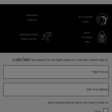
דוגמית מתנה
משלוח עד 6 ימי
בכל הזמנה
עסקים​
תשלום
משלוח חינם בהזמנת
מאובטח, קל
של 249 ₪ ומעלה
ומהיר
Footer navigation
הרשמי לניוזלטר שלנו ותהיי הראשונה לקבל את כל ההטבות של LANCÔME
האימייל שלך
*
הטלפון הנייד שלך
אני מאשר/ת קבלת דיוור פרסומי מלנקום באמצעים הבאים:
*
דוא"ל