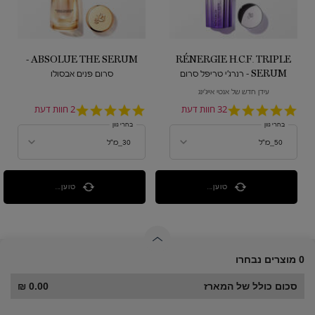
ABSOLUE THE SERUM -
RÉNERGIE H.C.F. TRIPLE
SERUM - רנרג'י טריפל סרום
סרום פנים אבסולו
עידן חדש של אנטי אייג'ינג
4.8
32 חוות דעת
5.0
2 חוות דעת
star
star
בחרי גוון
בחרי גוון
rating
rating
טוען...
טוען...
0 מוצרים נבחרו
סכום כולל של המארז
0.00 ₪