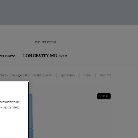
שירות לקוחות
חדש! LONGEVITY MD
הצעות מיו
Main content
דף הבית
טיפוח
טיפוח הגוף
Bocage Déodorant Spray - דאודורנט ספריי בוקאז'
18%-
באתר. בנוסף, אנ