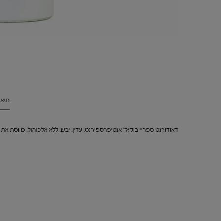
PDP Tabs V3
תיאו
דאודורנט ספריי בוקאז' אנטיפרספירנט. עדין, יבש, ללא אלכוהול. מווסת את 
PDP You may also like
PDP Reviews