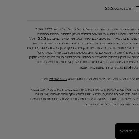
הודעת טקסט/SMS
הפרטים שתמסרו יישמרו במאגר המידע של לוריאל ישראל בע"מ, ח.פ. 520041757
החברה"), וישמשו אותה או מי מטעמה לתפעול מועדון הלקוחות ומשלוח פרסומים
ועדכונים (לרבות כאלה המותאמים לכם אישית) באמצעי המדיה השונים, כגון SMS ודוא"ל.
ירת המידע תלויה בהסכמתכם ולא חלה עליכם חובה חוקית למסור את המידע. אם
חרו שלא למסור לנו את מידע אותו אנו מבקשים או חלקו, ייתכן שלא נוכל לספק לכם את
ירות או שלא נוכל להתאים לכם שירותים מסוימים. תוכלו בכל עת להפסיק לקבל
כונים ו/או לבקש למחוק מהמאגר את המידע שהוביל לדיוור הישיר, למעט המידע הזקוק
 לאספקת השירות, וזאת בפניה בכתב לכתובת הצורן 4א' נתניה, או במייל לכתובת
בדרך שתצוין בדיוור עצמו.
 ההרשמה אני מאשר/ת שהנני מעל גיל 18 ומסכים/מה
לתנאי השימוש
באתר
ו כן, תוכלו לבקש לעיין או לתקן את המידע אודותכם במאגר המידע של לוריאל, בכפוף
להוראות חוק הגנת הפרטיות, תשמ"א – 1981.למידע נוסף אודות השימוש שאנו עושים
ידע האישי שלך, מטרות השימוש, זכויותיך במידע ודרכי ההתקשרות עמנו, אנו ממליצים
ין
במדיניות הפרטיות
של לוריאל בקישור
זה.
אני מאשר/ת