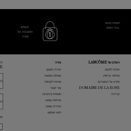
דוגמית מתנה
תשלום
בכל הזמנה
מאובטח, קל
ומהיר
הר
העולם של LANCÔME
עזרה
E
אודות לנקום
​יצירת חשבון
מיחזור אריזות
שאלות נפוצות
הא
מידע על המוצרים
שירות לקוחות
DOMAINE DE LA ROSE
צור קשר
קריירה
משלוח והחזרות
מדיניות עוגיות
הט
הגדרת עוגיות
תנאי שימוש
אנ