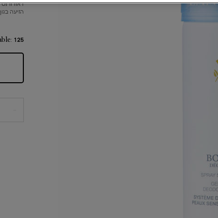
דאודורנט ס
הזיעה בגוף
125_מ"ל
able:
−