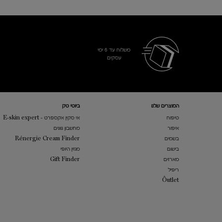
משלוח עד 6 ימי
עסקים​
Footer navigation
המוצרים שלנו​
ביוטי טק
טיפוח
אי סקין אקספרט - E-skin expert
איפור
מחשבון גוונים
בשמים
Rénergie Cream Finder
בישום
מגזין היופי
מארזים
Gift Finder
ריפיל
​Ôutlet