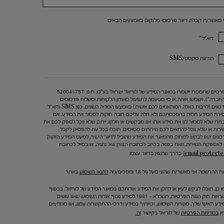
י מאשר/ת קבלת דיוור פרסומי מלנקום באמצעים הבאים:
*
דוא"ל
הודעת טקסט/SMS
הפרטים שתמסרו יישמרו במאגר המידע של לוריאל ישראל בע"מ, ח.פ. 520041757
החברה"), וישמשו אותה או מי מטעמה לתפעול מועדון הלקוחות ומשלוח פרסומים
ועדכונים (לרבות כאלה המותאמים לכם אישית) באמצעי המדיה השונים, כגון SMS ודוא"ל.
ירת המידע תלויה בהסכמתכם ולא חלה עליכם חובה חוקית למסור את המידע. אם
חרו שלא למסור לנו את מידע אותו אנו מבקשים או חלקו, ייתכן שלא נוכל לספק לכם את
ירות או שלא נוכל להתאים לכם שירותים מסוימים. תוכלו בכל עת להפסיק לקבל
כונים ו/או לבקש למחוק מהמאגר את המידע שהוביל לדיוור הישיר, למעט המידע הזקוק
 לאספקת השירות, וזאת בפניה בכתב לכתובת הצורן 4א' נתניה, או במייל לכתובת
בדרך שתצוין בדיוור עצמו.
 ההרשמה אני מאשר/ת שהנני מעל גיל 18 ומסכים/מה
לתנאי השימוש
באתר
ו כן, תוכלו לבקש לעיין או לתקן את המידע אודותכם במאגר המידע של לוריאל, בכפוף
להוראות חוק הגנת הפרטיות, תשמ"א – 1981.למידע נוסף אודות השימוש שאנו עושים
ידע האישי שלך, מטרות השימוש, זכויותיך במידע ודרכי ההתקשרות עמנו, אנו ממליצים
ין
במדיניות הפרטיות
של לוריאל בקישור
זה.