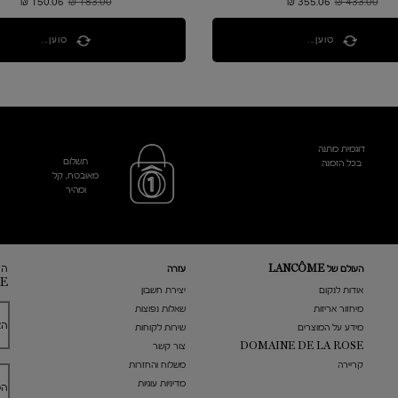
433.00 ₪
מחיר קודם
355.06 ₪
מחיר חדש
183.00 ₪
מחיר קודם
150.06 ₪
מחיר חדש
טוען...
טוען...
דוגמית מתנה
תשלום
בכל הזמנה
מאובטח, קל
ומהיר
הר
העולם של LANCÔME
עזרה
E
אודות לנקום
​יצירת חשבון
מיחזור אריזות
שאלות נפוצות
הא
מידע על המוצרים
שירות לקוחות
DOMAINE DE LA ROSE
צור קשר
קריירה
משלוח והחזרות
מדיניות עוגיות
הט