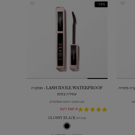
18%-
MONSIEUR  מסקרה מיסייה
LASH IDOLE WATERPROOF - מסקרה
עמידה במים
עם אפקט ריסים מסולסלים
5.0
4 חוות דעת
star
צבע:
01 GLOSSY BLACK
rating
גוון אחד זמין
01 GLOSSY BLACK צבע עבור LASH IDOLE WATERPROOF - מסקרה עמידה במים, 1 מתוך 1
נבחר