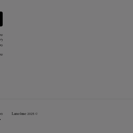
שי
לי
טלפון: 
שעו
© Lancôme 2025
מפ