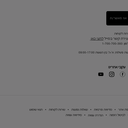
אני מאשר/ת
רות לקוחות
צירת קשר במייל
לחצי כאן
1-700-700-393
ת פעילות: א'-ה' בין השעות 09:00-17:00
עקבי אחרינו
ת אתר
מדיניות פרטיות
שאלות נפוצות
שירות לקוחות
תנאי שימוש
לביטול הזמנה
מידיניות עוגיות
הגדרת עוגיות