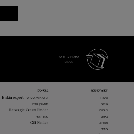
משלוח עד 6 ימי
עסקים​
Footer navigation
המוצרים שלנו​
ביוטי טק
טיפוח
אי סקין אקספרט - E-skin expert
איפור
מחשבון גוונים
בשמים
Rénergie Cream Finder
בישום
מגזין היופי
מארזים
Gift Finder
ריפיל