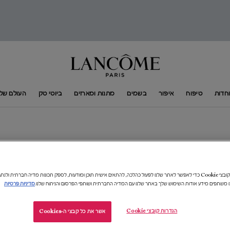
חדות
טיפוח
איפור
בשמים
מתנות ומארזים
ביוטי טק
העולם של​ ANCÔME​
אנו משתמשים בקובצי Cookie כדי לאפשר לאתר שלנו לפעול כהלכה, להתאים אישית תוכן ומודעות, לספק תכונות מדיה חברתית 
18%-
ו משתפים מידע אודות השימוש שלך באתר שלנו עם המדיה החברתית ושותפי הפרסום והניתוח שלנו.
מדיניות פרטיות
הגדרות קובצי Cookie
אשר את כל קבצי ה-Cookies