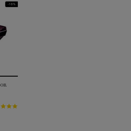
18%-
TRÉSOR
5.0
star
rating