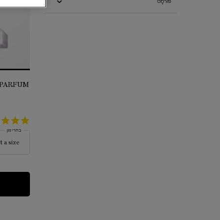
פוּרמָט
4.5
star
בחרי גוון
rating