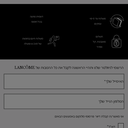
דוגמית מתנה
משלוח עד 6 ימי
בכל הזמנה
עסקים​
תשלום
משלוח חינם בהזמנת
מאובטח, קל
של 249 ₪ ומעלה
ומהיר
Footer navigation
הרשמי לניוזלטר שלנו ותהיי הראשונה לקבל את כל ההטבות של LANCÔME
האימייל שלך
*
הטלפון הנייד שלך
אני מאשר/ת קבלת דיוור פרסומי מלנקום באמצעים הבאים:
*
דוא"ל