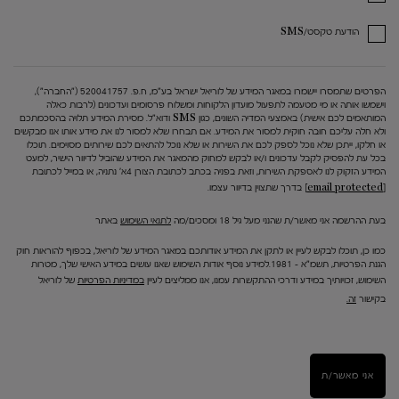
הודעת טקסט/SMS
הפרטים שתמסרו יישמרו במאגר המידע של לוריאל ישראל בע"מ, ח.פ. 520041757 ("החברה"),
וישמשו אותה או מי מטעמה לתפעול מועדון הלקוחות ומשלוח פרסומים ועדכונים (לרבות כאלה
המותאמים לכם אישית) באמצעי המדיה השונים, כגון SMS ודוא"ל. מסירת המידע תלויה בהסכמתכם
ולא חלה עליכם חובה חוקית למסור את המידע. אם תבחרו שלא למסור לנו את מידע אותו אנו מבקשים
או חלקו, ייתכן שלא נוכל לספק לכם את השירות או שלא נוכל להתאים לכם שירותים מסוימים. תוכלו
בכל עת להפסיק לקבל עדכונים ו/או לבקש למחוק מהמאגר את המידע שהוביל לדיוור הישיר, למעט
המידע הזקוק לנו לאספקת השירות, וזאת בפניה בכתב לכתובת הצורן 4א' נתניה, או במייל לכתובת
[email protected]
בדרך שתצוין בדיוור עצמו.
בעת ההרשמה אני מאשר/ת שהנני מעל גיל 18 ומסכים/מה
לתנאי השימוש
באתר
כמו כן, תוכלו לבקש לעיין או לתקן את המידע אודותכם במאגר המידע של לוריאל, בכפוף להוראות חוק
הגנת הפרטיות, תשמ"א – 1981.למידע נוסף אודות השימוש שאנו עושים במידע האישי שלך, מטרות
השימוש, זכויותיך במידע ודרכי ההתקשרות עמנו, אנו ממליצים לעיין
במדיניות הפרטיות
של לוריאל
בקישור
זה.
אני מאשר/ת