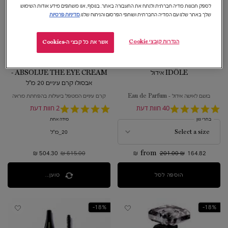
לספק תכונות מדיה חברתית ולנתח את התעבורה באתר. בנוסף, אנו משתפים מידע אודות השימוש
שלך באתר שלנו עם המדיה החברתית ושותפי הפרסום והניתוח שלנו.
מדיניות פרטיות
הגדרות קובצי Cookie
אשר את כל קבצי ה-Cookies
IDÔLE אידול
ABSOLUE THE EYE CREAM -
אבסולו קרם עיניים 20 מ"ל
בושם לאישה אידול - Eau de Parfum
קרם עיניים המטפל ביעילות בהפחתת מראה
הקמטים
4.9
40 חוות דעת
5.0
2 חוות דעת
star
star
בחרי גוון
מידה אחת
rating
rating
20_מ"ל
164.82 ₪
201.00 ₪
from
615.00 ₪
מחיר קודם
504.30 ₪
מחיר חדש
הוספה לסל
IDÔLE אידול
טוען...
18%-
18%-