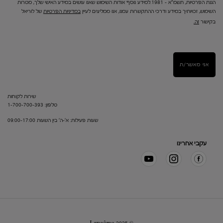
הגנת הפרטיות, תשמ"א – 1981.למידע נוסף אודות השימוש שאנו עושים במידע האישי שלך, מטרות
השימוש, זכויותיך במידע ודרכי ההתקשרות עמנו, אנו ממליצים לעיין
במדיניות הפרטיות
של לוריאל
בקישור
זה.
אני מאשר/ת
שירות לקוחות
טלפון: 1-700-700-393
שעות פעילות: א'-ה' בין השעות 09:00-17:00
עקבי אחרינו