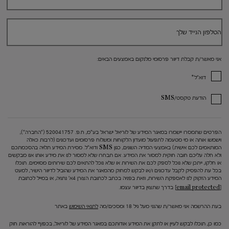
הטלפון הנייד שלך
אני מאשר/ת קבלת דיוור פרסומי מלנקום באמצעים הבאים:
*
דוא"ל
הודעת טקסט/SMS
הפרטים שתמסרו יישמרו במאגר המידע של לוריאל ישראל בע"מ, ח.פ. 520041757 ("החברה"),
וישמשו אותה או מי מטעמה לתפעול מועדון הלקוחות ומשלוח פרסומים ועדכונים (לרבות כאלה
המותאמים לכם אישית) באמצעי המדיה השונים, כגון SMS ודוא"ל. מסירת המידע תלויה בהסכמתכם
ולא חלה עליכם חובה חוקית למסור את המידע. אם תבחרו שלא למסור לנו את מידע אותו אנו מבקשים
או חלקו, ייתכן שלא נוכל לספק לכם את השירות או שלא נוכל להתאים לכם שירותים מסוימים. תוכלו
בכל עת להפסיק לקבל עדכונים ו/או לבקש למחוק מהמאגר את המידע שהוביל לדיוור הישיר, למעט
המידע הזקוק לנו לאספקת השירות, וזאת בפניה בכתב לכתובת הצורן 4א' נתניה, או במייל לכתובת
[email protected]
בדרך שתצוין בדיוור עצמו.
בעת ההרשמה אני מאשר/ת שהנני מעל גיל 18 ומסכים/מה
לתנאי השימוש
באתר
כמו כן, תוכלו לבקש לעיין או לתקן את המידע אודותכם במאגר המידע של לוריאל, בכפוף להוראות חוק