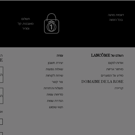
דוגמית מתנה
תשלום
בכל הזמנה
מאובטח, קל
ומהיר
הר
העולם של LANCÔME
עזרה
E
אודות לנקום
​יצירת חשבון
מיחזור אריזות
שאלות נפוצות
הא
מידע על המוצרים
שירות לקוחות
DOMAINE DE LA ROSE
צור קשר
קריירה
משלוח והחזרות
מדיניות עוגיות
הט
הגדרת עוגיות
תנאי שימוש
אנ