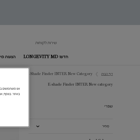
שירות לקוחות
חדש! LONGEVITY MD
הצעות מיו
Main content
דף הבית
E-Shade Finder INTER New Category
E-shade Finder INTER New category
באתר. בנוסף, אנ
E-shade Finder INTER New category
שפרי
18%-
מְחִיר