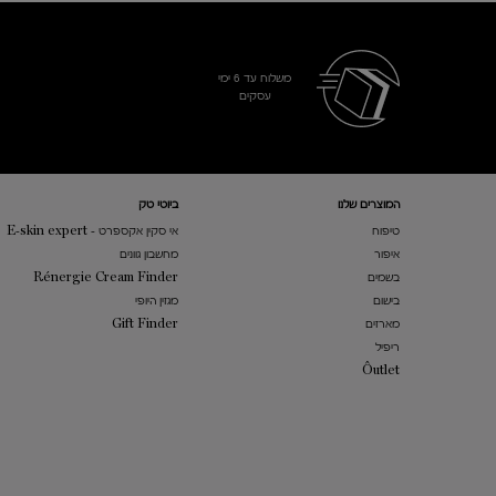
משלוח עד 6 ימי
עסקים​
Footer navigation
המוצרים שלנו​
ביוטי טק
טיפוח
אי סקין אקספרט - E-skin expert
איפור
מחשבון גוונים
בשמים
Rénergie Cream Finder
בישום
מגזין היופי
מארזים
Gift Finder
ריפיל
​Ôutlet