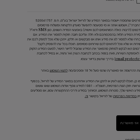
הפרטים שתמסרו יישמרו במאגר המידע של לוריאל ישראל בע"מ, ח.פ. 520041757
החברה"), וישמשו אותה או מי מטעמה לתפעול מועדון הלקוחות ומשלוח פרסומים
ועדכונים (לרבות כאלה המותאמים לכם אישית) באמצעי המדיה השונים, כגון SMS ודוא"ל.
ירת המידע תלויה בהסכמתכם ולא חלה עליכם חובה חוקית למסור את המידע. אם
חרו שלא למסור לנו את מידע אותו אנו מבקשים או חלקו, ייתכן שלא נוכל לספק לכם את
ירות או שלא נוכל להתאים לכם שירותים מסוימים. תוכלו בכל עת להפסיק לקבל
כונים ו/או לבקש למחוק מהמאגר את המידע שהוביל לדיוור הישיר, למעט המידע הזקוק
 לאספקת השירות, וזאת בפניה בכתב לכתובת הצורן 4א' נתניה, או במייל לכתובת
בדרך שתצוין בדיוור עצמו.
 ההרשמה אני מאשר/ת שהנני מעל גיל 18 ומסכים/מה
לתנאי השימוש
באתר
ו כן, תוכלו לבקש לעיין או לתקן את המידע אודותכם במאגר המידע של לוריאל, בכפוף
להוראות חוק הגנת הפרטיות, תשמ"א – 1981.למידע נוסף אודות השימוש שאנו עושים
ידע האישי שלך, מטרות השימוש, זכויותיך במידע ודרכי ההתקשרות עמנו, אנו ממליצים
ין
במדיניות הפרטיות
של לוריאל בקישור
זה.
אני מאשר/ת
רות לקוחות