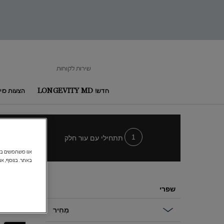
היי
וכנה
היכנס
סטייל
שירות לקוחות
חדש! LONGEVITY MD
הצעות מיו
Main content
תתחילי עם עור חלק
באתר. בנוסף, אנ
תהיי מוכנה להיכנס בסטייל
שפרי
2 מוצרים
מְחִיר