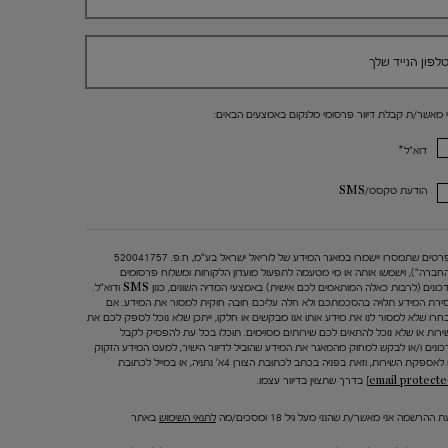
לפון הנייד שלך
י מאשר/ת קבלת דיוור פרסומי מלנקום באמצעים הבאים:
*
דוא"ל
הודעת טקסט/SMS
הפרטים שתמסרו יישמרו במאגר המידע של לוריאל ישראל בע"מ, ח.פ. 520041757
החברה"), וישמשו אותה או מי מטעמה לתפעול מועדון הלקוחות ומשלוח פרסומים
ועדכונים (לרבות כאלה המותאמים לכם אישית) באמצעי המדיה השונים, כגון SMS ודוא"ל.
ירת המידע תלויה בהסכמתכם ולא חלה עליכם חובה חוקית למסור את המידע. אם
חרו שלא למסור לנו את מידע אותו אנו מבקשים או חלקו, ייתכן שלא נוכל לספק לכם את
ירות או שלא נוכל להתאים לכם שירותים מסוימים. תוכלו בכל עת להפסיק לקבל
כונים ו/או לבקש למחוק מהמאגר את המידע שהוביל לדיוור הישיר, למעט המידע הזקוק
 לאספקת השירות, וזאת בפניה בכתב לכתובת הצורן 4א' נתניה, או במייל לכתובת
בדרך שתצוין בדיוור עצמו.
 ההרשמה אני מאשר/ת שהנני מעל גיל 18 ומסכים/מה
לתנאי השימוש
באתר