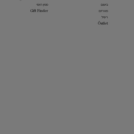
בישום
מגזין היופי
מארזים
Gift Finder
ריפיל
​Ôutlet