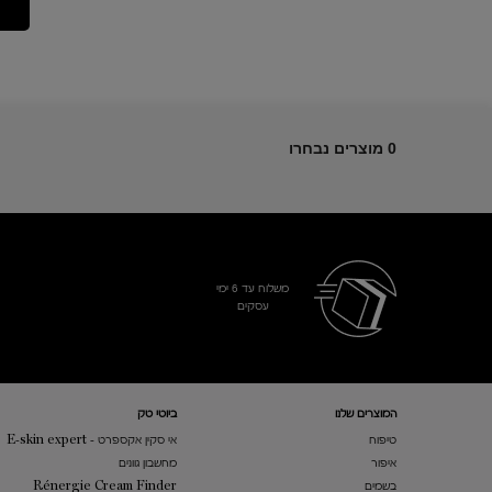
0 מוצרים נבחרו
משלוח עד 6 ימי
עסקים​
Footer navigation
המוצרים שלנו​
ביוטי טק
טיפוח
אי סקין אקספרט - E-skin expert
איפור
מחשבון גוונים
בשמים
Rénergie Cream Finder