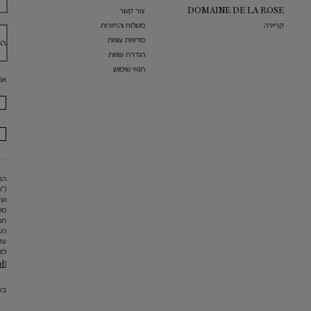
DOMAINE DE LA ROSE
צור קשר
קריירה
משלוח והחזרות
מדיניות עוגיות
הט
הגדרת עוגיות
תנאי שימוש
אנ
("
מס
תב
הש
עד
לנו
[email protected]
בעת