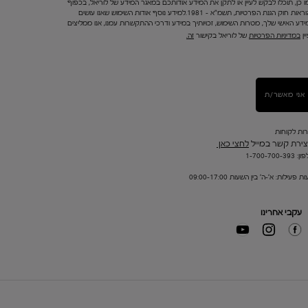
ו כן, תוכלו לבקש לעיין או לתקן את המידע אודותכם במאגר המידע של לוריאל, בכפוף
להוראות חוק הגנת הפרטיות, תשמ"א – 1981.למידע נוסף אודות השימוש שאנו עושים
ידע האישי שלך, מטרות השימוש, זכויותיך במידע ודרכי ההתקשרות עמנו, אנו ממליצים
ין
במדיניות הפרטיות
של לוריאל בקישור
זה.
אני מאשר/ת
רות לקוחות
צירת קשר במייל
לחצי כאן
1-700-700-393
ת פעילות: א'-ה' בין השעות 09:00-17:00
עקבי אחרינו