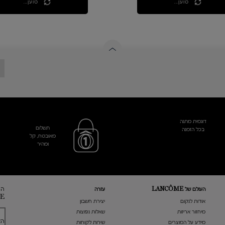
טוען...
טוען...
דוגמית מתנה
תשלום
בכל הזמנה
מאובטח, קל
ומהיר
הר
העולם של LANCÔME
עזרה
E
אודות לנקום
​יצירת חשבון
מיחזור אריזות
שאלות נפוצות
הא
מידע על המוצרים
שירות לקוחות