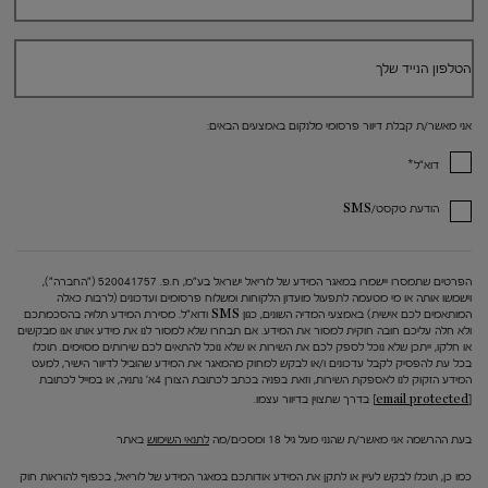
הטלפון הנייד שלך
אני מאשר/ת קבלת דיוור פרסומי מלנקום באמצעים הבאים:
*
דוא"ל
הודעת טקסט/SMS
הפרטים שתמסרו יישמרו במאגר המידע של לוריאל ישראל בע"מ, ח.פ. 520041757 ("החברה"),
וישמשו אותה או מי מטעמה לתפעול מועדון הלקוחות ומשלוח פרסומים ועדכונים (לרבות כאלה
המותאמים לכם אישית) באמצעי המדיה השונים, כגון SMS ודוא"ל. מסירת המידע תלויה בהסכמתכם
ולא חלה עליכם חובה חוקית למסור את המידע. אם תבחרו שלא למסור לנו את מידע אותו אנו מבקשים
או חלקו, ייתכן שלא נוכל לספק לכם את השירות או שלא נוכל להתאים לכם שירותים מסוימים. תוכלו
בכל עת להפסיק לקבל עדכונים ו/או לבקש למחוק מהמאגר את המידע שהוביל לדיוור הישיר, למעט
המידע הזקוק לנו לאספקת השירות, וזאת בפניה בכתב לכתובת הצורן 4א' נתניה, או במייל לכתובת
[email protected]
בדרך שתצוין בדיוור עצמו.
בעת ההרשמה אני מאשר/ת שהנני מעל גיל 18 ומסכים/מה
לתנאי השימוש
באתר
כמו כן, תוכלו לבקש לעיין או לתקן את המידע אודותכם במאגר המידע של לוריאל, בכפוף להוראות חוק