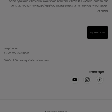
הגנת הפרטיות, תשמ"א – 1981.למידע נוסף אודות השימוש שאנו עושים במידע האישי שלך, מטרות
השימוש, זכויותיך במידע ודרכי ההתקשרות עמנו, אנו ממליצים לעיין
במדיניות הפרטיות
של לוריאל
בקישור
זה.
אני מאשר/ת
שירות לקוחות
טלפון: 1-700-700-393
שעות פעילות: א'-ה' בין השעות 09:00-17:00
עקבי אחרינו