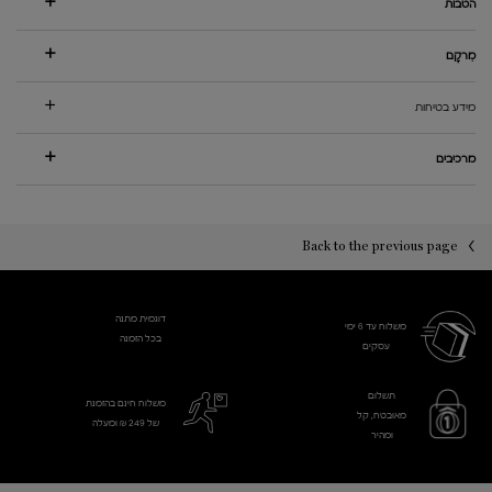
הטבות
מִרקָם
מידע בטיחות
מרכיבים
PDP You may also like
PDP Reviews
Back to the previous page
דוגמית מתנה
משלוח עד 6 ימי
בכל הזמנה
עסקים​
תשלום
משלוח חינם בהזמנת
מאובטח, קל
של 249 ₪ ומעלה
ומהיר