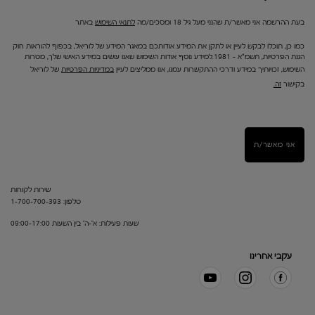
בעת ההרשמה אני מאשר/ת שהנני מעל גיל 18 ומסכים/מה
לתנאי השימוש
באתר
כמו כן, תוכלו לבקש לעיין או לתקן את המידע אודותכם במאגר המידע של לוריאל, בכפוף להוראות חוק
הגנת הפרטיות, תשמ"א – 1981.למידע נוסף אודות השימוש שאנו עושים במידע האישי שלך, מטרות
השימוש, זכויותיך במידע ודרכי ההתקשרות עמנו, אנו ממליצים לעיין
במדיניות הפרטיות
של לוריאל
בקישור
זה.
אני מאשר/ת
שירות לקוחות
טלפון: 1-700-700-393
שעות פעילות: א'-ה' בין השעות 09:00-17:00
עקבי אחרינו