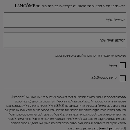
Footer navigation
הרשמי לניוזלטר שלנו ותהיי הראשונה לקבל את כל ההטבות של LANCÔME
האימייל שלך
*
הטלפון הנייד שלך
אני מאשר/ת קבלת דיוור פרסומי מלנקום באמצעים הבאים:
*
דוא"ל
הודעת טקסט/SMS
הפרטים שתמסרו יישמרו במאגר המידע של לוריאל ישראל בע"מ, ח.פ. 520041757 ("החברה"),
וישמשו אותה או מי מטעמה לתפעול מועדון הלקוחות ומשלוח פרסומים ועדכונים (לרבות כאלה
המותאמים לכם אישית) באמצעי המדיה השונים, כגון SMS ודוא"ל. מסירת המידע תלויה בהסכמתכם
ולא חלה עליכם חובה חוקית למסור את המידע. אם תבחרו שלא למסור לנו את מידע אותו אנו מבקשים
או חלקו, ייתכן שלא נוכל לספק לכם את השירות או שלא נוכל להתאים לכם שירותים מסוימים. תוכלו
בכל עת להפסיק לקבל עדכונים ו/או לבקש למחוק מהמאגר את המידע שהוביל לדיוור הישיר, למעט
המידע הזקוק לנו לאספקת השירות, וזאת בפניה בכתב לכתובת הצורן 4א' נתניה, או במייל לכתובת
[email protected]
בדרך שתצוין בדיוור עצמו.