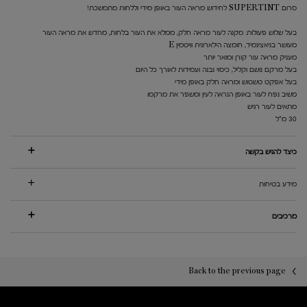
סרום SUPERTINT לחידוש מראה העור באופן מידי וללחות מתמשכת!
בעל שלוש פעולות: מקנה לעור מראה חלק, ממלא את העור בלחות, מחדש את מראה העור
מעושר בניאצינמיד, חומצה הילארונית וויטמין E
מעניק מראה עור קורן ומואר יותר
בעל מרקם נושם וקליל, כיסוי נבנה ועמידות לאורך כל היום
בעל אפקט טשטוש ומראה חלק באופן מידי
משיב נפח לעור באופן הנראה לעין ומשפר את מרקמו
מתאים לעור רגיש
30 מ"ל
כיצד להגיש בקשה
מידע בטיחות
מרכיבים
PDP You may also like
PDP Reviews
Back to the previous page