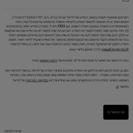
הפרטים שתמסרו יישמרו במאגר המידע של לוריאל ישראל בע"מ, ח.פ. 520041757 ("החברה"),
וישמשו אותה או מי מטעמה לתפעול מועדון הלקוחות ומשלוח פרסומים ועדכונים (לרבות כאלה
המותאמים לכם אישית) באמצעי המדיה השונים, כגון SMS ודוא"ל. מסירת המידע תלויה בהסכמתכם
ולא חלה עליכם חובה חוקית למסור את המידע. אם תבחרו שלא למסור לנו את מידע אותו אנו מבקשים
או חלקו, ייתכן שלא נוכל לספק לכם את השירות או שלא נוכל להתאים לכם שירותים מסוימים. תוכלו
בכל עת להפסיק לקבל עדכונים ו/או לבקש למחוק מהמאגר את המידע שהוביל לדיוור הישיר, למעט
המידע הזקוק לנו לאספקת השירות, וזאת בפניה בכתב לכתובת הצורן 4א' נתניה, או במייל לכתובת
[email protected]
בדרך שתצוין בדיוור עצמו.
בעת ההרשמה אני מאשר/ת שהנני מעל גיל 18 ומסכים/מה
לתנאי השימוש
באתר
כמו כן, תוכלו לבקש לעיין או לתקן את המידע אודותכם במאגר המידע של לוריאל, בכפוף להוראות חוק
הגנת הפרטיות, תשמ"א – 1981.למידע נוסף אודות השימוש שאנו עושים במידע האישי שלך, מטרות
השימוש, זכויותיך במידע ודרכי ההתקשרות עמנו, אנו ממליצים לעיין
במדיניות הפרטיות
של לוריאל
בקישור
זה.
אני מאשר/ת
שירות לקוחות