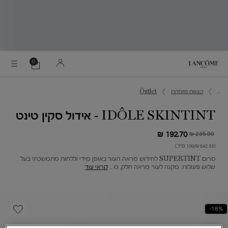
0
0 מוצר בסל
הסל
שלי
Main content
...
הצעות מיוחדות
Ôutlet
IDÔLE SKINTINT - אידול סקין טינט
192.70 ₪
235.00 ₪
מחיר חדש
מחיר קודם
(642.33 ₪/100 מ"ל.)
סרום SUPERTINT לחידוש מראה העור באופן מידי וללחות מתמשכת! בעל
שלוש פעולות: מקנה לעור מראה חלק, מ ...
קראי עוד
18%-