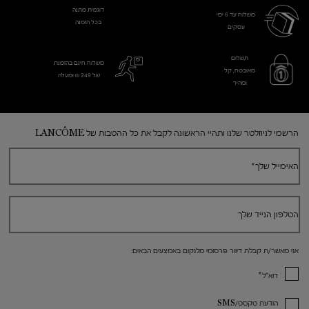
דוגמית מתנה
משלוח עד 6 ימי
בכל הזמנה
עסקים​
תשלום
משלוח חינם בהזמנת
מאובטח, קל
של 249 ₪ ומעלה
ומהיר
Footer navigation
הרשמי לניוזלטר שלנו ותהיי הראשונה לקבל את כל ההטבות של LANCÔME
האימייל שלך
*
הטלפון הנייד שלך
אני מאשר/ת קבלת דיוור פרסומי מלנקום באמצעים הבאים:
*
דוא"ל
הודעת טקסט/SMS