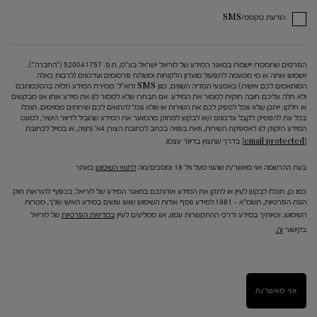
הודעת טקסט/SMS
הפרטים שתמסרו יישמרו במאגר המידע של לוריאל ישראל בע"מ, ח.פ. 520041757 ("החברה"),
וישמשו אותה או מי מטעמה לתפעול מועדון הלקוחות ומשלוח פרסומים ועדכונים (לרבות כאלה
המותאמים לכם אישית) באמצעי המדיה השונים, כגון SMS ודוא"ל. מסירת המידע תלויה בהסכמתכם
ולא חלה עליכם חובה חוקית למסור את המידע. אם תבחרו שלא למסור לנו את מידע אותו אנו מבקשים
או חלקו, ייתכן שלא נוכל לספק לכם את השירות או שלא נוכל להתאים לכם שירותים מסוימים. תוכלו
בכל עת להפסיק לקבל עדכונים ו/או לבקש למחוק מהמאגר את המידע שהוביל לדיוור הישיר, למעט
המידע הזקוק לנו לאספקת השירות, וזאת בפניה בכתב לכתובת הצורן 4א' נתניה, או במייל לכתובת
[email protected]
בדרך שתצוין בדיוור עצמו.
בעת ההרשמה אני מאשר/ת שהנני מעל גיל 18 ומסכים/מה
לתנאי השימוש
באתר
כמו כן, תוכלו לבקש לעיין או לתקן את המידע אודותכם במאגר המידע של לוריאל, בכפוף להוראות חוק
הגנת הפרטיות, תשמ"א – 1981.למידע נוסף אודות השימוש שאנו עושים במידע האישי שלך, מטרות
השימוש, זכויותיך במידע ודרכי ההתקשרות עמנו, אנו ממליצים לעיין
במדיניות הפרטיות
של לוריאל
בקישור
זה.
אני מאשר/ת