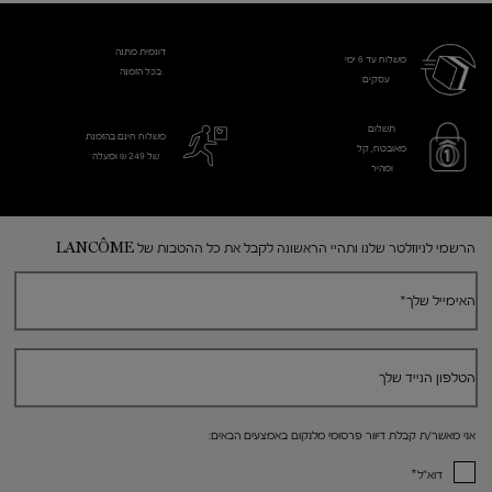
דוגמית מתנה
משלוח עד 6 ימי
בכל הזמנה
עסקים​
תשלום
משלוח חינם בהזמנת
מאובטח, קל
של 249 ₪ ומעלה
ומהיר
Footer navigation
הרשמי לניוזלטר שלנו ותהיי הראשונה לקבל את כל ההטבות של LANCÔME
האימייל שלך
*
הטלפון הנייד שלך
אני מאשר/ת קבלת דיוור פרסומי מלנקום באמצעים הבאים:
*
דוא"ל