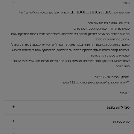
תיאור
שמן שפתיים LIP IDÔLE JUICYTREAT למראה שפתיים עסיסיות ומלאות בלחות!
פנקי את שפתייך עם ליפ אויל גלוס
מעניק מראה זוהר כמו גלוס ומטפח כמו סרום
מברשת ייחודית המעוצבת לחיבוק מושלם של השפתיים, האפליקטור מביא לכמות המדויקת שאת
צריכה, במריחה אחת בלבד
מועשר ב20% סקוואלן ובמריחה אחת בלבד מעניק תחושת לחות מיידית הנמשכת לעד 24 שעות*
פורמולה קלילה ונטולת משקל מחליקה בקלות על השפתיים, מה שהופך אותה לאידיאלית לשימוש
יומיומי או כתוספת זוהרת לאיפור
לאחר שימוש בבקבוקון אחד השפתיים מרגישות רכות יותר ונראות מלאות יותר אפילו ללא הגלוס**
מגיע בגוונים
*מבחן צרכנים על 122 נשים
**לאחר שימוש של שבועיים באופן יומיומי על 122 נשים
8.5 מ"ל
כיצד להגיש בקשה
מידע בטיחות