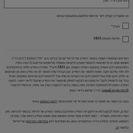
הטלפון הנייד שלך
אני מאשר/ת קבלת דיוור פרסומי מלנקום באמצעים הבאים:
*
דוא"ל
הודעת טקסט/SMS
הפרטים שתמסרו יישמרו במאגר המידע של לוריאל ישראל בע"מ, ח.פ. 520041757 ("החברה"),
וישמשו אותה או מי מטעמה לתפעול מועדון הלקוחות ומשלוח פרסומים ועדכונים (לרבות כאלה
המותאמים לכם אישית) באמצעי המדיה השונים, כגון SMS ודוא"ל. מסירת המידע תלויה בהסכמתכם
ולא חלה עליכם חובה חוקית למסור את המידע. אם תבחרו שלא למסור לנו את מידע אותו אנו מבקשים
או חלקו, ייתכן שלא נוכל לספק לכם את השירות או שלא נוכל להתאים לכם שירותים מסוימים. תוכלו
בכל עת להפסיק לקבל עדכונים ו/או לבקש למחוק מהמאגר את המידע שהוביל לדיוור הישיר, למעט
המידע הזקוק לנו לאספקת השירות, וזאת בפניה בכתב לכתובת הצורן 4א' נתניה, או במייל לכתובת
[email protected]
בדרך שתצוין בדיוור עצמו.
בעת ההרשמה אני מאשר/ת שהנני מעל גיל 18 ומסכים/מה
לתנאי השימוש
באתר
כמו כן, תוכלו לבקש לעיין או לתקן את המידע אודותכם במאגר המידע של לוריאל, בכפוף להוראות חוק
הגנת הפרטיות, תשמ"א – 1981.למידע נוסף אודות השימוש שאנו עושים במידע האישי שלך, מטרות
השימוש, זכויותיך במידע ודרכי ההתקשרות עמנו, אנו ממליצים לעיין
במדיניות הפרטיות
של לוריאל
בקישור
זה.