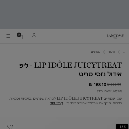
0
0 מוצר בסל
הסל
שלי
Main content
...
איפור
שפתיים
LIP IDÔLE JUICYTREAT - ליפ
אידול ג'וסי טריט
168.10 ₪
205.00 ₪
מחיר חדש
מחיר קודם
(1,977.65 ₪/100 מ"ל.)
שמן שפתיים LIP IDÔLE JUICYTREAT למראה שפתיים עסיסיות ומלאות
בלחות! פנקי את שפתייך עם ליפ אויל גל ...
קראי עוד
18%-