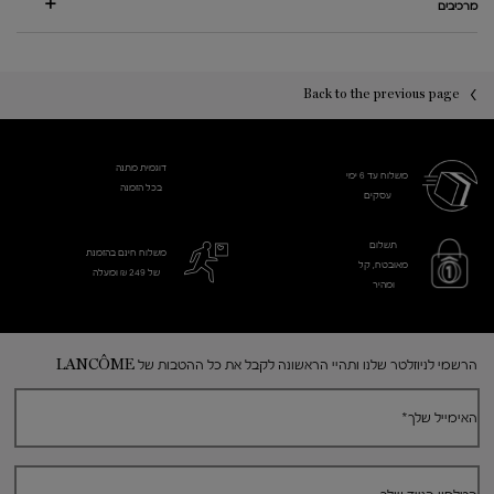
מרכיבים
PDP You may also like
PDP Reviews
Back to the previous page
דוגמית מתנה
משלוח עד 6 ימי
בכל הזמנה
עסקים​
תשלום
משלוח חינם בהזמנת
מאובטח, קל
של 249 ₪ ומעלה
ומהיר
Footer navigation
הרשמי לניוזלטר שלנו ותהיי הראשונה לקבל את כל ההטבות של LANCÔME
האימייל שלך
*