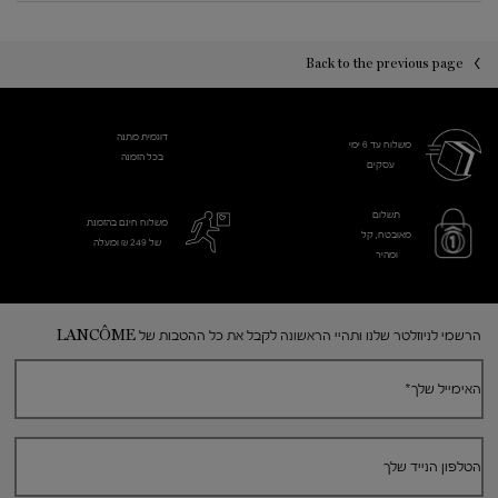
PDP You may also like
PDP Reviews
Back to the previous page
דוגמית מתנה
משלוח עד 6 ימי
בכל הזמנה
עסקים​
תשלום
משלוח חינם בהזמנת
מאובטח, קל
של 249 ₪ ומעלה
ומהיר
Footer navigation
הרשמי לניוזלטר שלנו ותהיי הראשונה לקבל את כל ההטבות של LANCÔME
האימייל שלך
*
הטלפון הנייד שלך