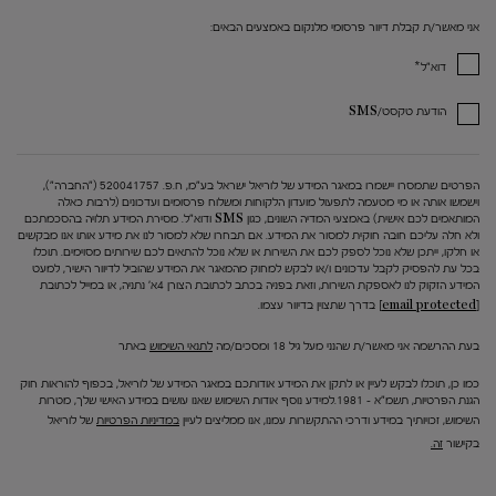
אני מאשר/ת קבלת דיוור פרסומי מלנקום באמצעים הבאים:
*
דוא"ל
הודעת טקסט/SMS
הפרטים שתמסרו יישמרו במאגר המידע של לוריאל ישראל בע"מ, ח.פ. 520041757 ("החברה"),
וישמשו אותה או מי מטעמה לתפעול מועדון הלקוחות ומשלוח פרסומים ועדכונים (לרבות כאלה
המותאמים לכם אישית) באמצעי המדיה השונים, כגון SMS ודוא"ל. מסירת המידע תלויה בהסכמתכם
ולא חלה עליכם חובה חוקית למסור את המידע. אם תבחרו שלא למסור לנו את מידע אותו אנו מבקשים
או חלקו, ייתכן שלא נוכל לספק לכם את השירות או שלא נוכל להתאים לכם שירותים מסוימים. תוכלו
בכל עת להפסיק לקבל עדכונים ו/או לבקש למחוק מהמאגר את המידע שהוביל לדיוור הישיר, למעט
המידע הזקוק לנו לאספקת השירות, וזאת בפניה בכתב לכתובת הצורן 4א' נתניה, או במייל לכתובת
[email protected]
בדרך שתצוין בדיוור עצמו.
בעת ההרשמה אני מאשר/ת שהנני מעל גיל 18 ומסכים/מה
לתנאי השימוש
באתר
כמו כן, תוכלו לבקש לעיין או לתקן את המידע אודותכם במאגר המידע של לוריאל, בכפוף להוראות חוק
הגנת הפרטיות, תשמ"א – 1981.למידע נוסף אודות השימוש שאנו עושים במידע האישי שלך, מטרות
השימוש, זכויותיך במידע ודרכי ההתקשרות עמנו, אנו ממליצים לעיין
במדיניות הפרטיות
של לוריאל
בקישור
זה.