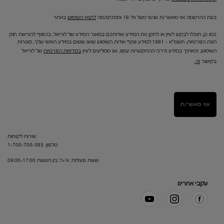
בעת ההרשמה אני מאשר/ת שהנני מעל גיל 18 ומסכים/מה
לתנאי השימוש
באתר
כמו כן, תוכלו לבקש לעיין או לתקן את המידע אודותכם במאגר המידע של לוריאל, בכפוף להוראות חוק
הגנת הפרטיות, תשמ"א – 1981.למידע נוסף אודות השימוש שאנו עושים במידע האישי שלך, מטרות
השימוש, זכויותיך במידע ודרכי ההתקשרות עמנו, אנו ממליצים לעיין
במדיניות הפרטיות
של לוריאל
בקישור
זה.
אני מאשר/ת
שירות לקוחות
טלפון: 1-700-700-393
שעות פעילות: א'-ה' בין השעות 09:00-17:00
עקבי אחרינו