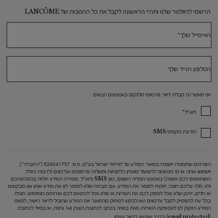
Footer navigation
הרשמי לניוזלטר שלנו ותהיי הראשונה לקבל את כל ההטבות של LANCÔME
האימייל שלך
*
הטלפון הנייד שלך
אני מאשר/ת קבלת דיוור פרסומי מלנקום באמצעים הבאים:
*
דוא"ל
הודעת טקסט/SMS
הפרטים שתמסרו יישמרו במאגר המידע של לוריאל ישראל בע"מ, ח.פ. 520041757 ("החברה"),
וישמשו אותה או מי מטעמה לתפעול מועדון הלקוחות ומשלוח פרסומים ועדכונים (לרבות כאלה
המותאמים לכם אישית) באמצעי המדיה השונים, כגון SMS ודוא"ל. מסירת המידע תלויה בהסכמתכם
ולא חלה עליכם חובה חוקית למסור את המידע. אם תבחרו שלא למסור לנו את מידע אותו אנו מבקשים
או חלקו, ייתכן שלא נוכל לספק לכם את השירות או שלא נוכל להתאים לכם שירותים מסוימים. תוכלו
בכל עת להפסיק לקבל עדכונים ו/או לבקש למחוק מהמאגר את המידע שהוביל לדיוור הישיר, למעט
המידע הזקוק לנו לאספקת השירות, וזאת בפניה בכתב לכתובת הצורן 4א' נתניה, או במייל לכתובת
[email protected]
בדרך שתצוין בדיוור עצמו.