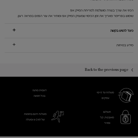
הכיני את עורך בצורה מושלמת למריחת המייק אפ
שימוש בפריימר מאריך את זמן הכיסוי שמעניק המייק אפ ומותיר את עור הפנים במראה רענן.
כיצד להגיש בקשה
מידע בטיחות
PDP You may also like
PDP Reviews
Back to the previous page
דוגמית מתנה
משלוח עד 6 ימי
בכל הזמנה
עסקים​
תשלום
משלוח חינם בהזמנת
מאובטח, קל
של 249 ₪ ומעלה
ומהיר