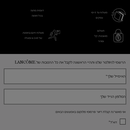
דוגמית מתנה
משלוח עד 6 ימי
בכל הזמנה
עסקים​
תשלום
משלוח חינם בהזמנת
מאובטח, קל
של 249 ₪ ומעלה
ומהיר
Footer navigation
הרשמי לניוזלטר שלנו ותהיי הראשונה לקבל את כל ההטבות של LANCÔME
האימייל שלך
*
הטלפון הנייד שלך
אני מאשר/ת קבלת דיוור פרסומי מלנקום באמצעים הבאים:
*
דוא"ל