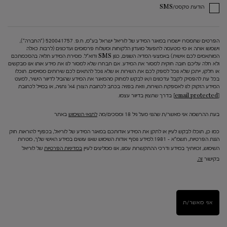
הודעת טקסט/SMS
הפרטים שתמסרו יישמרו במאגר המידע של לוריאל ישראל בע"מ, ח.פ. 520041757 ("החברה"),
וישמשו אותה או מי מטעמה לתפעול מועדון הלקוחות ומשלוח פרסומים ועדכונים (לרבות כאלה
המותאמים לכם אישית) באמצעי המדיה השונים, כגון SMS ודוא"ל. מסירת המידע תלויה בהסכמתכם
ולא חלה עליכם חובה חוקית למסור את המידע. אם תבחרו שלא למסור לנו את מידע אותו אנו מבקשים
או חלקו, ייתכן שלא נוכל לספק לכם את השירות או שלא נוכל להתאים לכם שירותים מסוימים. תוכלו
בכל עת להפסיק לקבל עדכונים ו/או לבקש למחוק מהמאגר את המידע שהוביל לדיוור הישיר, למעט
המידע הזקוק לנו לאספקת השירות, וזאת בפניה בכתב לכתובת הצורן 4א' נתניה, או במייל לכתובת
[email protected]
בדרך שתצוין בדיוור עצמו.
בעת ההרשמה אני מאשר/ת שהנני מעל גיל 18 ומסכים/מה
לתנאי השימוש
באתר
כמו כן, תוכלו לבקש לעיין או לתקן את המידע אודותכם במאגר המידע של לוריאל, בכפוף להוראות חוק
הגנת הפרטיות, תשמ"א – 1981.למידע נוסף אודות השימוש שאנו עושים במידע האישי שלך, מטרות
השימוש, זכויותיך במידע ודרכי ההתקשרות עמנו, אנו ממליצים לעיין
במדיניות הפרטיות
של לוריאל
בקישור
זה.
אני מאשר/ת