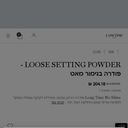
0
0 מוצר בסל
הסל
שלי
Main content
...
פנים
פודרה
LOOSE SETTING POWDER -
פודרה בגימור מאט
204.18 ₪
249.00 ₪
מחיר חדש
מחיר קודם
(1,020.90 ₪/50 גר׳.)
Long Time No Shine פודרה הרכב אבקה מינרלית דקיקה ונטולת משקל
לספיגת עודפי שומן והחלקת העור, זמי ...
קראי עוד
18%-