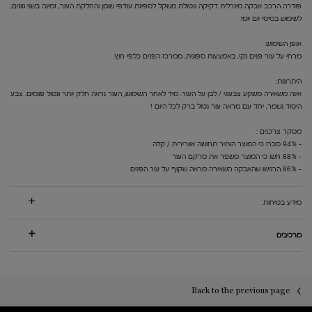
פודרה הרכב אבקה מינרלית דקיקה ונטולת משקל לספיגת עודפי שומן והחלקת העור, זמינה בשני גוונים,
לשימוש בסיסי יום יומי.
אופן השימוש:
מרחי על עור פנים נקי, באמצעות ספוגית, ממרכז הפנים כלפי חוץ.
היתרונות:
אינה משאירה משקע צבעוני / לבן על העור. מיד לאחר השימוש, העור נראה חלק יותר ונטול פגמים. צבע
היסוד נשמר, יחד עם מראה עור נטול ברק לכל היום !
מסקר צרכנים :
- 94% סברו כי המוצר הותיר תחושה אוורירית / קלה
- 88% חשו כי המוצר משפר את מרקם העור
- 86% הרגישו שהאבקה השאירה מראה שקוף על עור הפנים
מידע בטיחות
מרכיבים
PDP You may also like
PDP Reviews
Back to the previous page