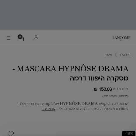
0
0 מוצר בסל
הסל
שלי
Main content
דף הבית
איפור
MASCARA HYPNÔSE DRAMA -
מסקרה היפנוז דרמה
150.06 ₪
183.00 ₪
מחיר חדש
מחיר קודם
(1,875.75 ₪/100 מ"ל.)
המסקרה האייקונית HYPNÔSE DRAMA של לנקום עכשיו בפורמולה
משודרגת! מסקרה היפנוז דרמה אקסטרים וולי ...
קראי עוד
18%-