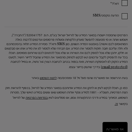
*
דוא"ל
הודעת טקסט/SMS
הפרטים שתמסרו יישמרו במאגר המידע של לוריאל ישראל בע"מ, ח.פ. 520041757 ("החברה"),
וישמשו אותה או מי מטעמה לתפעול מועדון הלקוחות ומשלוח פרסומים ועדכונים (לרבות כאלה
המותאמים לכם אישית) באמצעי המדיה השונים, כגון SMS ודוא"ל. מסירת המידע תלויה בהסכמתכם
ולא חלה עליכם חובה חוקית למסור את המידע. אם תבחרו שלא למסור לנו את מידע אותו אנו מבקשים
או חלקו, ייתכן שלא נוכל לספק לכם את השירות או שלא נוכל להתאים לכם שירותים מסוימים. תוכלו
בכל עת להפסיק לקבל עדכונים ו/או לבקש למחוק מהמאגר את המידע שהוביל לדיוור הישיר, למעט
המידע הזקוק לנו לאספקת השירות, וזאת בפניה בכתב לכתובת הצורן 4א' נתניה, או במייל לכתובת
[email protected]
בדרך שתצוין בדיוור עצמו.
בעת ההרשמה אני מאשר/ת שהנני מעל גיל 18 ומסכים/מה
לתנאי השימוש
באתר
כמו כן, תוכלו לבקש לעיין או לתקן את המידע אודותכם במאגר המידע של לוריאל, בכפוף להוראות חוק
הגנת הפרטיות, תשמ"א – 1981.למידע נוסף אודות השימוש שאנו עושים במידע האישי שלך, מטרות
השימוש, זכויותיך במידע ודרכי ההתקשרות עמנו, אנו ממליצים לעיין
במדיניות הפרטיות
של לוריאל
בקישור
זה.
אני מאשר/ת