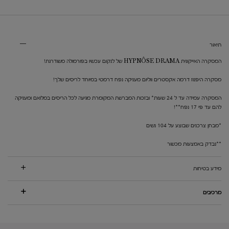
PDP Tabs V3
תיאור
המסקרה האייקונית HYPNÔSE DRAMA של לנקום עכשיו בפורמולה משודרגת!
מסקרה היפנוז דרמה אקסטרים ווליום מעניקה נפח דרמטי במיוחד לריסים שלך!
המסקרה עמידה עד ל 24 שעות* ובזכות המברשת המקומרת מגיעה לכל הריסים במלואם ומעניקה
להם עד פי 17 נפח**!
*מבחן צרכנים שבוצע על 104 נשים
**נבדק באמצעות מכשור
מידע בטיחות
מרכיבים
PDP You may also like
PDP Reviews