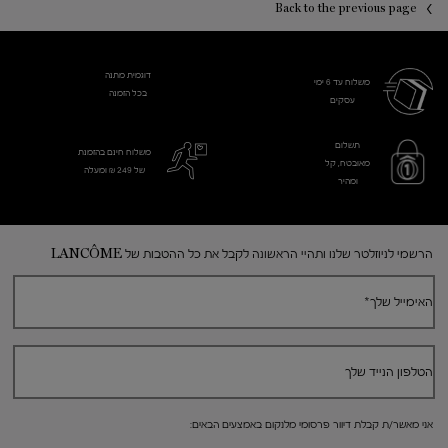
Back to the previous page
דוגמית מתנה
משלוח עד 6 ימי
בכל הזמנה
עסקים​
תשלום
משלוח חינם בהזמנת
מאובטח, קל
של 249 ₪ ומעלה
ומהיר
Footer navigation
הרשמי לניוזלטר שלנו ותהיי הראשונה לקבל את כל ההטבות של LANCÔME
האימייל שלך
*
הטלפון הנייד שלך
אני מאשר/ת קבלת דיוור פרסומי מלנקום באמצעים הבאים: