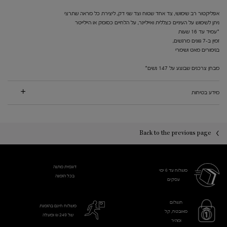
אפליקטור רב שימושי, צד אחד שטוח וצד שני דק, ליצירת כל מראה שתרצי
ניתן לשימוש על העיניים כצללית ואייליינר, על הלחיים כסומק או היילייטר
*עמיד עד 16 שעות
זמין ב-7 גוונים מרגשים,
בגימורים מאט ושימרי
מבחן צרכנים שבוצע על 147 נשים*
מידע בטיחות
PDP You may also like
PDP Reviews
Back to the previous page
דוגמית מתנה
משלוח עד 6 ימי
בכל הזמנה
עסקים​
תשלום
משלוח חינם בהזמנת
מאובטח, קל
של 249 ₪ ומעלה
ומהיר