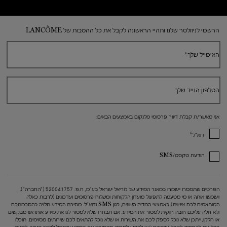
Footer navigation
הרשמי לניוזלטר שלנו ותהיי הראשונה לקבל את כל ההטבות של LANCÔME
האימייל שלך
*
הטלפון הנייד שלך
אני מאשר/ת קבלת דיוור פרסומי מלנקום באמצעים הבאים:
*
דוא"ל
הודעת טקסט/SMS
הפרטים שתמסרו יישמרו במאגר המידע של לוריאל ישראל בע"מ, ח.פ. 520041757 ("החברה"),
וישמשו אותה או מי מטעמה לתפעול מועדון הלקוחות ומשלוח פרסומים ועדכונים (לרבות כאלה
המותאמים לכם אישית) באמצעי המדיה השונים, כגון SMS ודוא"ל. מסירת המידע תלויה בהסכמתכם
ולא חלה עליכם חובה חוקית למסור את המידע. אם תבחרו שלא למסור לנו את מידע אותו אנו מבקשים
או חלקו, ייתכן שלא נוכל לספק לכם את השירות או שלא נוכל להתאים לכם שירותים מסוימים. תוכלו