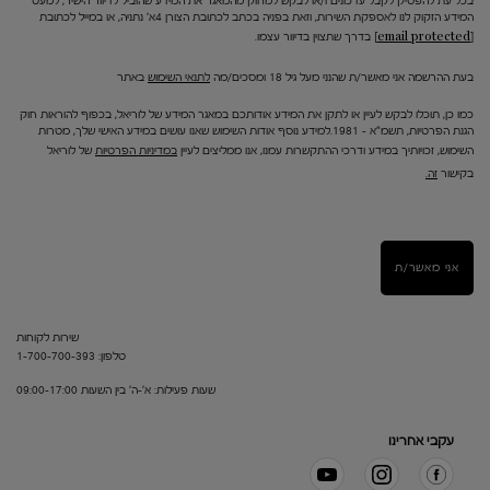
בכל עת להפסיק לקבל עדכונים ו/או לבקש למחוק מהמאגר את המידע שהוביל לדיוור הישיר, למעט
המידע הזקוק לנו לאספקת השירות, וזאת בפניה בכתב לכתובת הצורן 4א' נתניה, או במייל לכתובת
[email protected]
בדרך שתצוין בדיוור עצמו.
בעת ההרשמה אני מאשר/ת שהנני מעל גיל 18 ומסכים/מה
לתנאי השימוש
באתר
כמו כן, תוכלו לבקש לעיין או לתקן את המידע אודותכם במאגר המידע של לוריאל, בכפוף להוראות חוק
הגנת הפרטיות, תשמ"א – 1981.למידע נוסף אודות השימוש שאנו עושים במידע האישי שלך, מטרות
השימוש, זכויותיך במידע ודרכי ההתקשרות עמנו, אנו ממליצים לעיין
במדיניות הפרטיות
של לוריאל
בקישור
זה.
אני מאשר/ת
שירות לקוחות
טלפון: 1-700-700-393
שעות פעילות: א'-ה' בין השעות 09:00-17:00
עקבי אחרינו