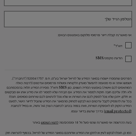
הטלפון הנייד שלך
אני מאשר/ת קבלת דיוור פרסומי מלנקום באמצעים הבאים:
*
דוא"ל
הודעת טקסט/SMS
הפרטים שתמסרו יישמרו במאגר המידע של לוריאל ישראל בע"מ, ח.פ. 520041757 ("החברה"),
וישמשו אותה או מי מטעמה לתפעול מועדון הלקוחות ומשלוח פרסומים ועדכונים (לרבות כאלה
המותאמים לכם אישית) באמצעי המדיה השונים, כגון SMS ודוא"ל. מסירת המידע תלויה בהסכמתכם
ולא חלה עליכם חובה חוקית למסור את המידע. אם תבחרו שלא למסור לנו את מידע אותו אנו מבקשים
או חלקו, ייתכן שלא נוכל לספק לכם את השירות או שלא נוכל להתאים לכם שירותים מסוימים. תוכלו
בכל עת להפסיק לקבל עדכונים ו/או לבקש למחוק מהמאגר את המידע שהוביל לדיוור הישיר, למעט
המידע הזקוק לנו לאספקת השירות, וזאת בפניה בכתב לכתובת הצורן 4א' נתניה, או במייל לכתובת
[email protected]
בדרך שתצוין בדיוור עצמו.
בעת ההרשמה אני מאשר/ת שהנני מעל גיל 18 ומסכים/מה
לתנאי השימוש
באתר
כמו כן, תוכלו לבקש לעיין או לתקן את המידע אודותכם במאגר המידע של לוריאל, בכפוף להוראות חוק