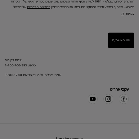
הגנת הפרטיות, תשמ"א – 1981.למידע נוסף אודות השימוש שאנו עושים במידע האישי שלך, מטרות
השימוש, זכויותיך במידע ודרכי ההתקשרות עמנו, אנו ממליצים לעיין
במדיניות הפרטיות
של לוריאל
בקישור
זה.
אני מאשר/ת
שירות לקוחות
טלפון: 1-700-700-393
שעות פעילות: א'-ה' בין השעות 09:00-17:00
עקבי אחרינו