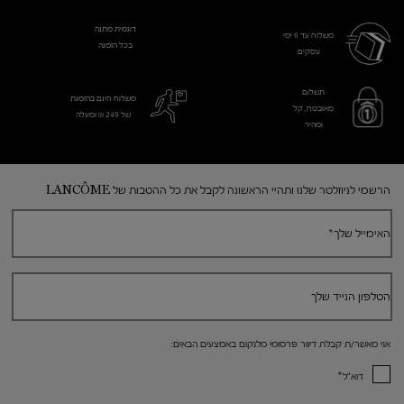
דוגמית מתנה
משלוח עד 6 ימי
בכל הזמנה
עסקים​
תשלום
משלוח חינם בהזמנת
מאובטח, קל
של 249 ₪ ומעלה
ומהיר
Footer navigation
הרשמי לניוזלטר שלנו ותהיי הראשונה לקבל את כל ההטבות של LANCÔME
האימייל שלך
*
הטלפון הנייד שלך
אני מאשר/ת קבלת דיוור פרסומי מלנקום באמצעים הבאים:
*
דוא"ל