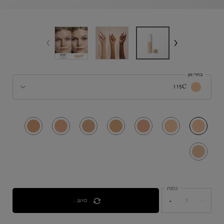
בחרי גוון
בחרי צבע עבור TEINT IDÔLE ULTRA WEAR CARE & GLOW SERUM CONCEALER - טיינט אידול סרום קונסילר
115C
נבחר
115C, 1 of 8
נבחר
125W, 2 of 8
נבחר
220C, 3 of 8
נבחר
230W, 4 of 8
נבחר
305N, 5 of 8
נבחר
310N, 6 of 8
נבחר
400W, 7 of 8
נבחר
105W, 8 of 8
כמות
טוען...
+
−