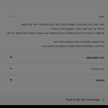
PDP Tabs V3
תיאור
גימור טבעי, כיסוי הניתן לבניה, משתלב בקלות בעור, בעל אפליקטור ייחודי קל לשימוש.
למראה עור טבעי וזוהר, לצורך טשטוש, הסתרה והארה.
פורמולה על בסיס 81% סרום המסייעת בחיזוק מחסום העור ומעניקה תחושת לחות למשך כל היום.
מכיל חומצה היאלורונית הידועה כמעניקה לחות לעור
סרמידים + פפטידים הידועים כמגנים ומחזקים את מחסום העור
כיצד להגיש בקשה
מידע בטיחות
מרכיבים
PDP You may also like
PDP Reviews
Back to the previous page