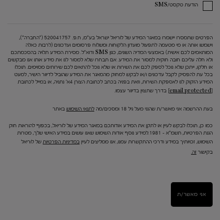
הודעת טקסט/SMS
הפרטים שתמסרו יישמרו במאגר המידע של לוריאל ישראל בע"מ, ח.פ. 520041757 ("החברה"),
וישמשו אותה או מי מטעמה לתפעול מועדון הלקוחות ומשלוח פרסומים ועדכונים (לרבות כאלה
המותאמים לכם אישית) באמצעי המדיה השונים, כגון SMS ודוא"ל. מסירת המידע תלויה בהסכמתכם
ולא חלה עליכם חובה חוקית למסור את המידע. אם תבחרו שלא למסור לנו את מידע אותו אנו מבקשים
או חלקו, ייתכן שלא נוכל לספק לכם את השירות או שלא נוכל להתאים לכם שירותים מסוימים. תוכלו
בכל עת להפסיק לקבל עדכונים ו/או לבקש למחוק מהמאגר את המידע שהוביל לדיוור הישיר, למעט
המידע הזקוק לנו לאספקת השירות, וזאת בפניה בכתב לכתובת הצורן 4א' נתניה, או במייל לכתובת
[email protected]
בדרך שתצוין בדיוור עצמו.
בעת ההרשמה אני מאשר/ת שהנני מעל גיל 18 ומסכים/מה
לתנאי השימוש
באתר
כמו כן, תוכלו לבקש לעיין או לתקן את המידע אודותכם במאגר המידע של לוריאל, בכפוף להוראות חוק
הגנת הפרטיות, תשמ"א – 1981.למידע נוסף אודות השימוש שאנו עושים במידע האישי שלך, מטרות
השימוש, זכויותיך במידע ודרכי ההתקשרות עמנו, אנו ממליצים לעיין
במדיניות הפרטיות
של לוריאל
בקישור
זה.
אני מאשר/ת