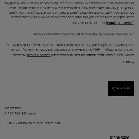
ולא חלה עליכם חובה חוקית למסור את המידע. אם תבחרו שלא למסור לנו את מידע אותו אנו מבקשים
או חלקו, ייתכן שלא נוכל לספק לכם את השירות או שלא נוכל להתאים לכם שירותים מסוימים. תוכלו
בכל עת להפסיק לקבל עדכונים ו/או לבקש למחוק מהמאגר את המידע שהוביל לדיוור הישיר, למעט
המידע הזקוק לנו לאספקת השירות, וזאת בפניה בכתב לכתובת הצורן 4א' נתניה, או במייל לכתובת
[email protected]
בדרך שתצוין בדיוור עצמו.
בעת ההרשמה אני מאשר/ת שהנני מעל גיל 18 ומסכים/מה
לתנאי השימוש
באתר
כמו כן, תוכלו לבקש לעיין או לתקן את המידע אודותכם במאגר המידע של לוריאל, בכפוף להוראות חוק
הגנת הפרטיות, תשמ"א – 1981.למידע נוסף אודות השימוש שאנו עושים במידע האישי שלך, מטרות
השימוש, זכויותיך במידע ודרכי ההתקשרות עמנו, אנו ממליצים לעיין
במדיניות הפרטיות
של לוריאל
בקישור
זה.
אני מאשר/ת
שירות לקוחות
טלפון: 1-700-700-393
שעות פעילות: א'-ה' בין השעות 09:00-17:00
עקבי אחרינו