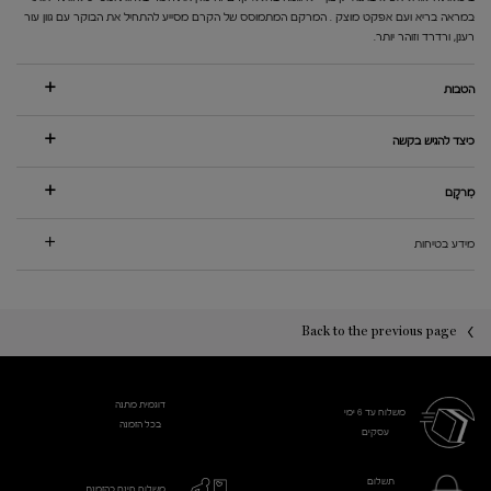
במראה בריא ועם אפקט מוצק . המרקם המתמוסס של הקרם מסייע להתחיל את הבוקר עם גוון עור
רענן, ורדרד וזוהר יותר.
הטבות
כיצד להגיש בקשה
מִרקָם
מידע בטיחות
PDP You may also like
PDP Reviews
Back to the previous page
דוגמית מתנה
משלוח עד 6 ימי
בכל הזמנה
עסקים​
תשלום
משלוח חינם בהזמנת