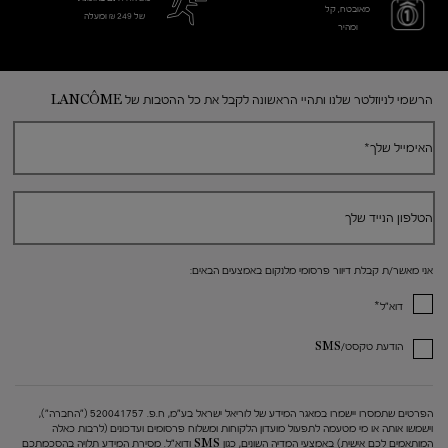
מאובטח, קל
של 249 ₪ ומעלה
ומהיר
Footer navigation
הרשמי לניוזלטר שלנו ותהיי הראשונה לקבל את כל ההטבות של LANCÔME
האימייל שלך
*
הטלפון הנייד שלך
אני מאשר/ת קבלת דיוור פרסומי מלנקום באמצעים הבאים:
*
דוא"ל
הודעת טקסט/SMS
הפרטים שתמסרו יישמרו במאגר המידע של לוריאל ישראל בע"מ, ח.פ. 520041757 ("החברה"),
וישמשו אותה או מי מטעמה לתפעול מועדון הלקוחות ומשלוח פרסומים ועדכונים (לרבות כאלה
המותאמים לכם אישית) באמצעי המדיה השונים, כגון SMS ודוא"ל. מסירת המידע תלויה בהסכמתכם