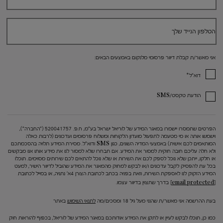
הטלפון הנייד שלך
אני מאשר/ת קבלת דיוור פרסומי מלנקום באמצעים הבאים:
*
דוא"ל
הודעת טקסט/SMS
הפרטים שתמסרו יישמרו במאגר המידע של לוריאל ישראל בע"מ, ח.פ. 520041757 ("החברה"),
וישמשו אותה או מי מטעמה לתפעול מועדון הלקוחות ומשלוח פרסומים ועדכונים (לרבות כאלה
המותאמים לכם אישית) באמצעי המדיה השונים, כגון SMS ודוא"ל. מסירת המידע תלויה בהסכמתכם
ולא חלה עליכם חובה חוקית למסור את המידע. אם תבחרו שלא למסור לנו את מידע אותו אנו מבקשים
או חלקו, ייתכן שלא נוכל לספק לכם את השירות או שלא נוכל להתאים לכם שירותים מסוימים. תוכלו
בכל עת להפסיק לקבל עדכונים ו/או לבקש למחוק מהמאגר את המידע שהוביל לדיוור הישיר, למעט
המידע הזקוק לנו לאספקת השירות, וזאת בפניה בכתב לכתובת הצורן 4א' נתניה, או במייל לכתובת
[email protected]
בדרך שתצוין בדיוור עצמו.
בעת ההרשמה אני מאשר/ת שהנני מעל גיל 18 ומסכים/מה
לתנאי השימוש
באתר
כמו כן, תוכלו לבקש לעיין או לתקן את המידע אודותכם במאגר המידע של לוריאל, בכפוף להוראות חוק