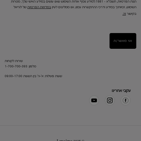
הגנת הפרטיות, תשמ"א – 1981.למידע נוסף אודות השימוש שאנו עושים במידע האישי שלך, מטרות
השימוש, זכויותיך במידע ודרכי ההתקשרות עמנו, אנו ממליצים לעיין
במדיניות הפרטיות
של לוריאל
בקישור
זה.
אני מאשר/ת
שירות לקוחות
טלפון: 1-700-700-393
שעות פעילות: א'-ה' בין השעות 09:00-17:00
עקבי אחרינו