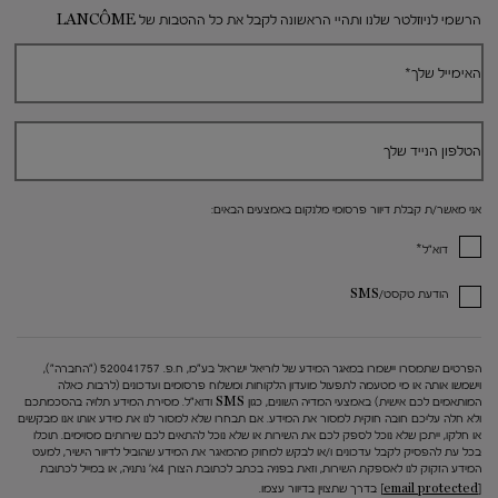
הרשמי לניוזלטר שלנו ותהיי הראשונה לקבל את כל ההטבות של LANCÔME
האימייל שלך
*
הטלפון הנייד שלך
אני מאשר/ת קבלת דיוור פרסומי מלנקום באמצעים הבאים:
*
דוא"ל
הודעת טקסט/SMS
הפרטים שתמסרו יישמרו במאגר המידע של לוריאל ישראל בע"מ, ח.פ. 520041757 ("החברה"),
וישמשו אותה או מי מטעמה לתפעול מועדון הלקוחות ומשלוח פרסומים ועדכונים (לרבות כאלה
המותאמים לכם אישית) באמצעי המדיה השונים, כגון SMS ודוא"ל. מסירת המידע תלויה בהסכמתכם
ולא חלה עליכם חובה חוקית למסור את המידע. אם תבחרו שלא למסור לנו את מידע אותו אנו מבקשים
או חלקו, ייתכן שלא נוכל לספק לכם את השירות או שלא נוכל להתאים לכם שירותים מסוימים. תוכלו
בכל עת להפסיק לקבל עדכונים ו/או לבקש למחוק מהמאגר את המידע שהוביל לדיוור הישיר, למעט
המידע הזקוק לנו לאספקת השירות, וזאת בפניה בכתב לכתובת הצורן 4א' נתניה, או במייל לכתובת
[email protected]
בדרך שתצוין בדיוור עצמו.