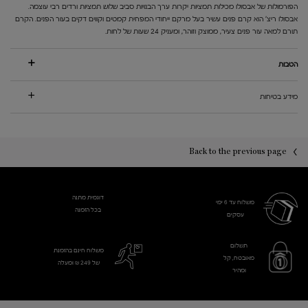
הפורמולות של אבסולו מכילות תמציות יקרות ערך הבנויות סביב שלוש תמציות ורדים רבי עוצמה.
אבסולו ריצ' הוא קרם פנים עשיר בעל מרקם ייחודי המפחית קמטים וקווים דקים בעור הפנים. הקרם
תורם למאה עור פנים צעיר, ממוצק וזוהר, ומעניק 24 שעות של לחות.
הטבות
מידע בטיחות
PDP You may also like
PDP Reviews
Back to the previous page
דוגמית מתנה
משלוח עד 6 ימי
בכל הזמנה
עסקים​
תשלום
משלוח חינם בהזמנת
מאובטח, קל
של 249 ₪ ומעלה
ומהיר
Footer navigation