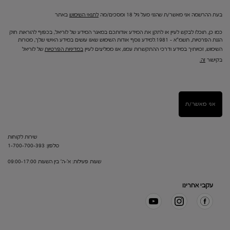
בעת ההרשמה אני מאשר/ת שהנני מעל גיל 18 ומסכים/מה
לתנאי השימוש
באתר
כמו כן, תוכלו לבקש לעיין או לתקן את המידע אודותכם במאגר המידע של לוריאל, בכפוף להוראות חוק
הגנת הפרטיות, תשמ"א – 1981.למידע נוסף אודות השימוש שאנו עושים במידע האישי שלך, מטרות
השימוש, זכויותיך במידע ודרכי ההתקשרות עמנו, אנו ממליצים לעיין
במדיניות הפרטיות
של לוריאל
בקישור
זה.
אני מאשר/ת
שירות לקוחות
טלפון: 1-700-700-393
שעות פעילות: א'-ה' בין השעות 09:00-17:00
עקבי אחרינו