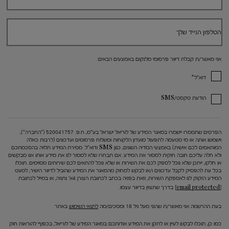
הטלפון הנייד שלך
אני מאשר/ת קבלת דיוור פרסומי מלנקום באמצעים הבאים:
*
דוא"ל
הודעת טקסט/SMS
הפרטים שתמסרו יישמרו במאגר המידע של לוריאל ישראל בע"מ, ח.פ. 520041757 ("החברה"),
וישמשו אותה או מי מטעמה לתפעול מועדון הלקוחות ומשלוח פרסומים ועדכונים (לרבות כאלה
המותאמים לכם אישית) באמצעי המדיה השונים, כגון SMS ודוא"ל. מסירת המידע תלויה בהסכמתכם
ולא חלה עליכם חובה חוקית למסור את המידע. אם תבחרו שלא למסור לנו את מידע אותו אנו מבקשים
או חלקו, ייתכן שלא נוכל לספק לכם את השירות או שלא נוכל להתאים לכם שירותים מסוימים. תוכלו
בכל עת להפסיק לקבל עדכונים ו/או לבקש למחוק מהמאגר את המידע שהוביל לדיוור הישיר, למעט
המידע הזקוק לנו לאספקת השירות, וזאת בפניה בכתב לכתובת הצורן 4א' נתניה, או במייל לכתובת
[email protected]
בדרך שתצוין בדיוור עצמו.
בעת ההרשמה אני מאשר/ת שהנני מעל גיל 18 ומסכים/מה
לתנאי השימוש
באתר
כמו כן, תוכלו לבקש לעיין או לתקן את המידע אודותכם במאגר המידע של לוריאל, בכפוף להוראות חוק