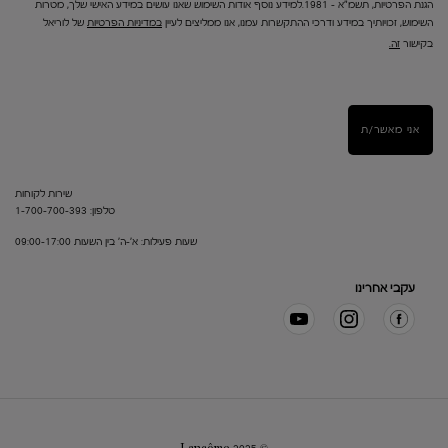
הגנת הפרטיות, תשמ"א – 1981.למידע נוסף אודות השימוש שאנו עושים במידע האישי שלך, מטרות
השימוש, זכויותיך במידע ודרכי ההתקשרות עמנו, אנו ממליצים לעיין
במדיניות הפרטיות
של לוריאל
בקישור
זה.
אני מאשר/ת
שירות לקוחות
טלפון: 1-700-700-393
שעות פעילות: א'-ה' בין השעות 09:00-17:00
עקבי אחרינו