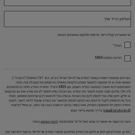
הטלפון הנייד שלך
אני מאשר/ת קבלת דיוור פרסומי מלנקום באמצעים הבאים:
*
דוא"ל
הודעת טקסט/SMS
הפרטים שתמסרו יישמרו במאגר המידע של לוריאל ישראל בע"מ, ח.פ. 520041757 ("החברה"),
וישמשו אותה או מי מטעמה לתפעול מועדון הלקוחות ומשלוח פרסומים ועדכונים (לרבות כאלה
המותאמים לכם אישית) באמצעי המדיה השונים, כגון SMS ודוא"ל. מסירת המידע תלויה בהסכמתכם
ולא חלה עליכם חובה חוקית למסור את המידע. אם תבחרו שלא למסור לנו את מידע אותו אנו מבקשים
או חלקו, ייתכן שלא נוכל לספק לכם את השירות או שלא נוכל להתאים לכם שירותים מסוימים. תוכלו
בכל עת להפסיק לקבל עדכונים ו/או לבקש למחוק מהמאגר את המידע שהוביל לדיוור הישיר, למעט
המידע הזקוק לנו לאספקת השירות, וזאת בפניה בכתב לכתובת הצורן 4א' נתניה, או במייל לכתובת
[email protected]
בדרך שתצוין בדיוור עצמו.
בעת ההרשמה אני מאשר/ת שהנני מעל גיל 18 ומסכים/מה
לתנאי השימוש
באתר
כמו כן, תוכלו לבקש לעיין או לתקן את המידע אודותכם במאגר המידע של לוריאל, בכפוף להוראות חוק