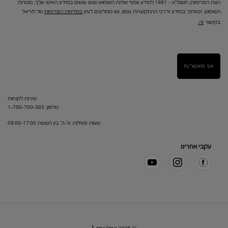
הגנת הפרטיות, תשמ"א – 1981.למידע נוסף אודות השימוש שאנו עושים במידע האישי שלך, מטרות
השימוש, זכויותיך במידע ודרכי ההתקשרות עמנו, אנו ממליצים לעיין
במדיניות הפרטיות
של לוריאל
בקישור
זה.
אני מאשר/ת
שירות לקוחות
טלפון: 1-700-700-393
שעות פעילות: א'-ה' בין השעות 09:00-17:00
עקבי אחרינו