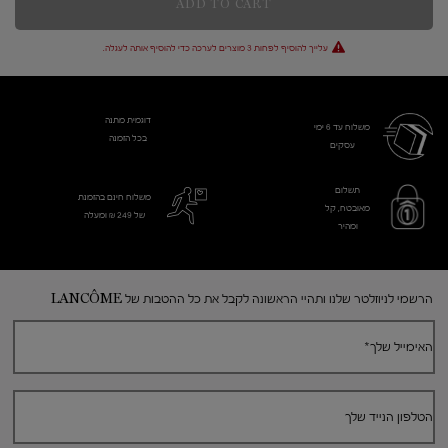
ADD TO CART
עלייך להוסיף לפחות 3 מוצרים לערכה כדי להוסיף אותה לעגלה.
דוגמית מתנה
משלוח עד 6 ימי
בכל הזמנה
עסקים​
תשלום
משלוח חינם בהזמנת
מאובטח, קל
של 249 ₪ ומעלה
ומהיר
Footer navigation
הרשמי לניוזלטר שלנו ותהיי הראשונה לקבל את כל ההטבות של LANCÔME
האימייל שלך
*
הטלפון הנייד שלך