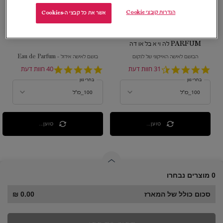
הגדרות קובצי Cookie
אשר את כל קבצי ה-Cookies
LA VIE EST BELLE EAU DE
IDÔLE אידול
PARFUM לה וי א בל או דה
פרפיום
הבושם לאישה האייקוני של לנקום
בושם לאישה אידול - Eau de Parfum
4.5
31 חוות דעת
4.9
40 חוות דעת
star
star
בחרי גוון
בחרי גוון
rating
rating
טוען...
טוען...
0 מוצרים נבחרו
סכום כולל של המארז
0.00 ₪