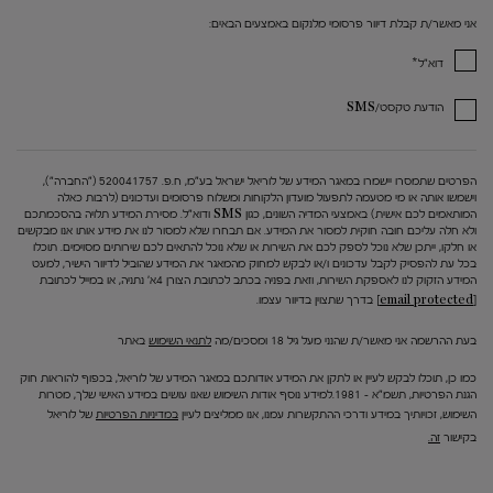
אני מאשר/ת קבלת דיוור פרסומי מלנקום באמצעים הבאים:
*
דוא"ל
הודעת טקסט/SMS
הפרטים שתמסרו יישמרו במאגר המידע של לוריאל ישראל בע"מ, ח.פ. 520041757 ("החברה"),
וישמשו אותה או מי מטעמה לתפעול מועדון הלקוחות ומשלוח פרסומים ועדכונים (לרבות כאלה
המותאמים לכם אישית) באמצעי המדיה השונים, כגון SMS ודוא"ל. מסירת המידע תלויה בהסכמתכם
ולא חלה עליכם חובה חוקית למסור את המידע. אם תבחרו שלא למסור לנו את מידע אותו אנו מבקשים
או חלקו, ייתכן שלא נוכל לספק לכם את השירות או שלא נוכל להתאים לכם שירותים מסוימים. תוכלו
בכל עת להפסיק לקבל עדכונים ו/או לבקש למחוק מהמאגר את המידע שהוביל לדיוור הישיר, למעט
המידע הזקוק לנו לאספקת השירות, וזאת בפניה בכתב לכתובת הצורן 4א' נתניה, או במייל לכתובת
[email protected]
בדרך שתצוין בדיוור עצמו.
בעת ההרשמה אני מאשר/ת שהנני מעל גיל 18 ומסכים/מה
לתנאי השימוש
באתר
כמו כן, תוכלו לבקש לעיין או לתקן את המידע אודותכם במאגר המידע של לוריאל, בכפוף להוראות חוק
הגנת הפרטיות, תשמ"א – 1981.למידע נוסף אודות השימוש שאנו עושים במידע האישי שלך, מטרות
השימוש, זכויותיך במידע ודרכי ההתקשרות עמנו, אנו ממליצים לעיין
במדיניות הפרטיות
של לוריאל
בקישור
זה.