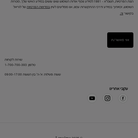
הגנת הפרטיות, תשמ"א – 1981.למידע נוסף אודות השימוש שאנו עושים במידע האישי שלך, מטרות
השימוש, זכויותיך במידע ודרכי ההתקשרות עמנו, אנו ממליצים לעיין
במדיניות הפרטיות
של לוריאל
בקישור
זה.
אני מאשר/ת
שירות לקוחות
טלפון: 1-700-700-393
שעות פעילות: א'-ה' בין השעות 09:00-17:00
עקבי אחרינו