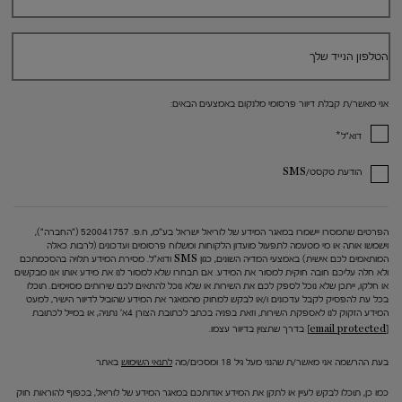
הטלפון הנייד שלך
אני מאשר/ת קבלת דיוור פרסומי מלנקום באמצעים הבאים:
*
דוא"ל
הודעת טקסט/SMS
הפרטים שתמסרו יישמרו במאגר המידע של לוריאל ישראל בע"מ, ח.פ. 520041757 ("החברה"),
וישמשו אותה או מי מטעמה לתפעול מועדון הלקוחות ומשלוח פרסומים ועדכונים (לרבות כאלה
המותאמים לכם אישית) באמצעי המדיה השונים, כגון SMS ודוא"ל. מסירת המידע תלויה בהסכמתכם
ולא חלה עליכם חובה חוקית למסור את המידע. אם תבחרו שלא למסור לנו את מידע אותו אנו מבקשים
או חלקו, ייתכן שלא נוכל לספק לכם את השירות או שלא נוכל להתאים לכם שירותים מסוימים. תוכלו
בכל עת להפסיק לקבל עדכונים ו/או לבקש למחוק מהמאגר את המידע שהוביל לדיוור הישיר, למעט
המידע הזקוק לנו לאספקת השירות, וזאת בפניה בכתב לכתובת הצורן 4א' נתניה, או במייל לכתובת
[email protected]
בדרך שתצוין בדיוור עצמו.
בעת ההרשמה אני מאשר/ת שהנני מעל גיל 18 ומסכים/מה
לתנאי השימוש
באתר
כמו כן, תוכלו לבקש לעיין או לתקן את המידע אודותכם במאגר המידע של לוריאל, בכפוף להוראות חוק